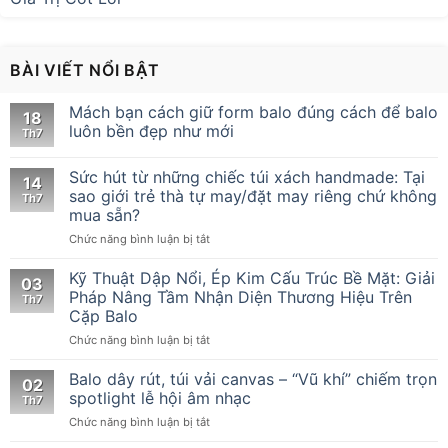
BÀI VIẾT NỔI BẬT
Mách bạn cách giữ form balo đúng cách để balo
18
luôn bền đẹp như mới
Th7
Sức hút từ những chiếc túi xách handmade: Tại
14
sao giới trẻ thà tự may/đặt may riêng chứ không
Th7
mua sẵn?
ở
Chức năng bình luận bị tắt
Sức
hút
Kỹ Thuật Dập Nổi, Ép Kim Cấu Trúc Bề Mặt: Giải
03
từ
Pháp Nâng Tầm Nhận Diện Thương Hiệu Trên
Th7
những
Cặp Balo
chiếc
ở
Chức năng bình luận bị tắt
túi
Kỹ
xách
Thuật
handmade:
Balo dây rút, túi vải canvas – “Vũ khí” chiếm trọn
02
Dập
Tại
spotlight lễ hội âm nhạc
Th7
Nổi,
sao
ở
Chức năng bình luận bị tắt
Ép
giới
Balo
Kim
trẻ