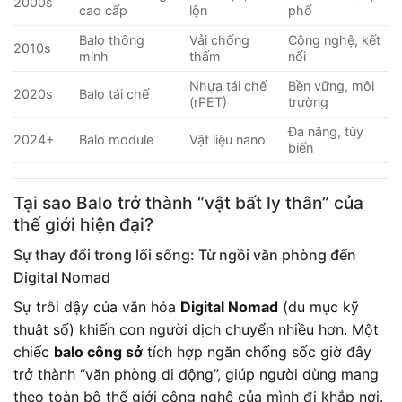
2000s
cao cấp
lộn
phố
Balo thông
Vải chống
Công nghệ, kết
2010s
minh
thấm
nối
Nhựa tái chế
Bền vững, môi
2020s
Balo tái chế
(rPET)
trường
Đa năng, tùy
2024+
Balo module
Vật liệu nano
biến
Tại sao Balo trở thành “vật bất ly thân” của
thế giới hiện đại?
Sự thay đổi trong lối sống: Từ ngồi văn phòng đến
Digital Nomad
Sự trỗi dậy của văn hóa
Digital Nomad
(du mục kỹ
thuật số) khiến con người dịch chuyển nhiều hơn. Một
chiếc
balo công sở
tích hợp ngăn chống sốc giờ đây
trở thành “văn phòng di động”, giúp người dùng mang
theo toàn bộ thế giới công nghệ của mình đi khắp nơi.