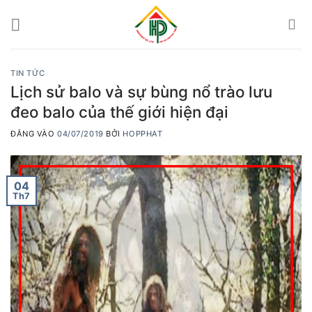
Bỏ
qua
nội
dung
TIN TỨC
Lịch sử balo và sự bùng nổ trào lưu
đeo balo của thế giới hiện đại
ĐĂNG VÀO
04/07/2019
BỞI
HOPPHAT
04
Th7