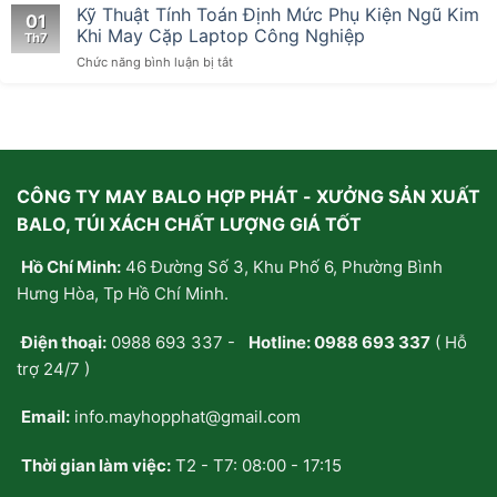
dây
Kỹ Thuật Tính Toán Định Mức Phụ Kiện Ngũ Kim
Cấu
thà
01
rút,
Trúc
tự
Khi May Cặp Laptop Công Nghiệp
Th7
túi
Bề
may/
ở
Chức năng bình luận bị tắt
vải
Mặt:
đặt
Kỹ
canvas
Giải
may
Thuật
–
Pháp
riêng
Tính
“Vũ
Nâng
chứ
Toán
khí”
Tầm
không
Định
chiếm
Nhận
mua
Mức
trọn
Diện
sẵn?
CÔNG TY MAY BALO HỢP PHÁT - XƯỞNG SẢN XUẤT
Phụ
spotlight
Thương
Kiện
lễ
Hiệu
BALO, TÚI XÁCH CHẤT LƯỢNG GIÁ TỐT
Ngũ
hội
Trên
Kim
âm
Cặp
Hồ Chí Minh:
46 Đường Số 3, Khu Phố 6, Phường Bình
Khi
nhạc
Balo
May
Hưng Hòa, Tp Hồ Chí Minh.
Cặp
Laptop
Điện thoại:
0988 693 337
-
Hotline:
0988 693 337
( Hỗ
Công
Nghiệp
trợ 24/7 )
Email:
info.mayhopphat@gmail.com
Thời gian làm việc:
T2 - T7: 08:00 - 17:15