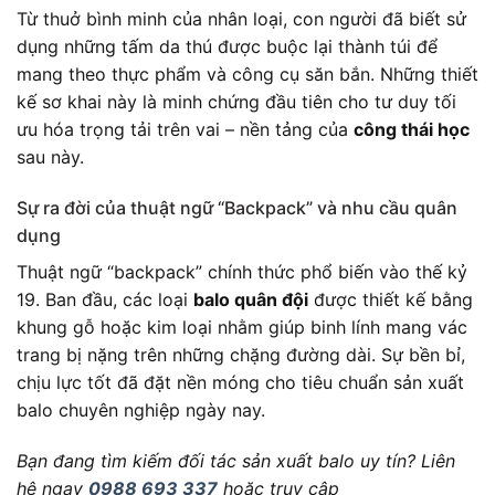
Từ thuở bình minh của nhân loại, con người đã biết sử
dụng những tấm da thú được buộc lại thành túi để
mang theo thực phẩm và công cụ săn bắn. Những thiết
kế sơ khai này là minh chứng đầu tiên cho tư duy tối
ưu hóa trọng tải trên vai – nền tảng của
công thái học
sau này.
Sự ra đời của thuật ngữ “Backpack” và nhu cầu quân
dụng
Thuật ngữ “backpack” chính thức phổ biến vào thế kỷ
19. Ban đầu, các loại
balo quân đội
được thiết kế bằng
khung gỗ hoặc kim loại nhằm giúp binh lính mang vác
trang bị nặng trên những chặng đường dài. Sự bền bỉ,
chịu lực tốt đã đặt nền móng cho tiêu chuẩn sản xuất
balo chuyên nghiệp ngày nay.
Bạn đang tìm kiếm đối tác sản xuất balo uy tín? Liên
hệ ngay
0988 693 337
hoặc truy cập