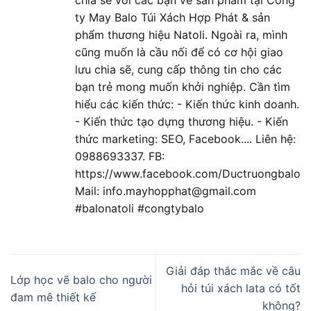
chia sẽ với các bạn về sản phẩm tại Công
ty May Balo Túi Xách Hợp Phát & sản
phẩm thương hiệu Natoli. Ngoài ra, mình
cũng muốn là cầu nối để có cơ hội giao
lưu chia sẽ, cung cấp thông tin cho các
bạn trẻ mong muốn khởi nghiệp. Cần tìm
hiểu các kiến thức: - Kiến thức kinh doanh.
- Kiến thức tạo dựng thương hiệu. - Kiến
thức marketing: SEO, Facebook.... Liên hệ:
0988693337. FB:
https://www.facebook.com/Ductruongbalo
Mail: info.mayhopphat@gmail.com
#balonatoli #congtybalo
Giải đáp thắc mắc về câu
Lớp học vẽ balo cho người
hỏi túi xách lata có tốt
đam mê thiết kế
không?