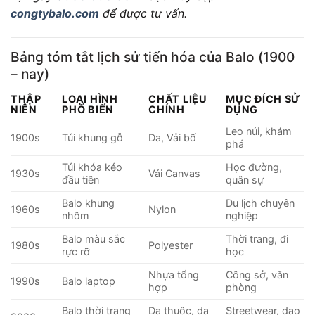
congtybalo.com
để được tư vấn.
Bảng tóm tắt lịch sử tiến hóa của Balo (1900
– nay)
THẬP
LOẠI HÌNH
CHẤT LIỆU
MỤC ĐÍCH SỬ
NIÊN
PHỔ BIẾN
CHÍNH
DỤNG
Leo núi, khám
1900s
Túi khung gỗ
Da, Vải bố
phá
Túi khóa kéo
Học đường,
1930s
Vải Canvas
đầu tiên
quân sự
Balo khung
Du lịch chuyên
1960s
Nylon
nhôm
nghiệp
Balo màu sắc
Thời trang, đi
1980s
Polyester
rực rỡ
học
Nhựa tổng
Công sở, văn
1990s
Balo laptop
hợp
phòng
Balo thời trang
Da thuộc, da
Streetwear, dạo