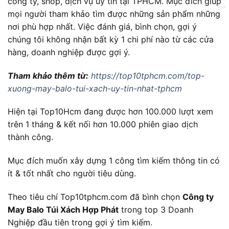
công ty, shop, dịch vụ uy tín tại TPHCM. Mục đích giúp
mọi người tham khảo tìm được những sản phẩm những
nơi phù hợp nhất. Việc đánh giá, bình chọn, gợi ý
chúng tôi không nhận bất kỳ 1 chi phí nào từ các cửa
hàng, doanh nghiệp được gợi ý.
Tham khảo thêm từ:
https://top10tphcm.com/top-
xuong-may-balo-tui-xach-uy-tin-nhat-tphcm
Hiện tại Top10Hcm đang được hơn 100.000 lượt xem
trên 1 tháng & kết nối hơn 10.000 phiên giao dịch
thành công.
Mục đích muốn xây dựng 1 công tìm kiếm thông tin có
ít & tốt nhất cho người tiêu dùng.
Theo tiêu chí Top10tphcm.com đã bình chọn
Công ty
May Balo Túi Xách Hợp Phát
trong top 3 Doanh
Nghiệp đầu tiên trong gợi ý tìm kiếm.