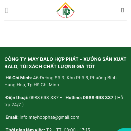
Bỏ
qua
nội
dung
CÔNG TY MAY BALO HỢP PHÁT - XƯỞNG SẢN XUẤT
BALO, TÚI XÁCH CHẤT LƯỢNG GIÁ TỐT
Hồ Chí Minh:
46 Đường Số 3, Khu Phố 6, Phường Bình
Hưng Hòa, Tp Hồ Chí Minh.
Điện thoại:
0988 693 337
-
Hotline:
0988 693 337
( Hỗ
trợ 24/7 )
Email:
info.mayhopphat@gmail.com
Thời gian làm việc:
T2 - T7: 08:00 - 17:15