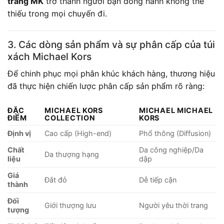
trang MK
trở thành người bạn đồng hành không thể
thiếu trong mọi chuyến đi.
3. Các dòng sản phẩm và sự phân cấp của túi
xách Michael Kors
Để chinh phục mọi phân khúc khách hàng, thương hiệu
đã thực hiện chiến lược phân cấp sản phẩm rõ ràng:
ĐẶC
MICHAEL KORS
MICHAEL MICHAEL
ĐIỂM
COLLECTION
KORS
Định vị
Cao cấp (High-end)
Phổ thông (Diffusion)
Chất
Da công nghiệp/Da
Da thượng hạng
liệu
dập
Giá
Đắt đỏ
Dễ tiếp cận
thành
Đối
Giới thượng lưu
Người yêu thời trang
tượng