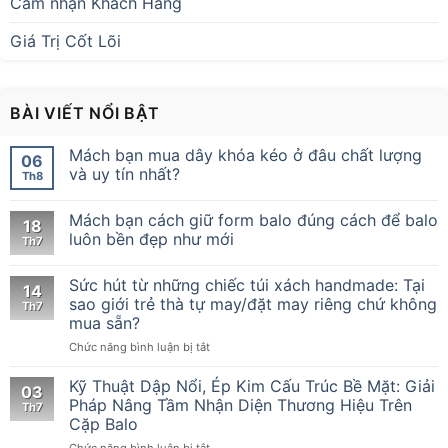
Cảm nhận Khách Hàng
Giá Trị Cốt Lõi
BÀI VIẾT NỔI BẬT
Mách bạn mua dây khóa kéo ở đâu chất lượng
06
và uy tín nhất?
Th8
Mách bạn cách giữ form balo đúng cách để balo
18
luôn bền đẹp như mới
Th7
Sức hút từ những chiếc túi xách handmade: Tại
14
sao giới trẻ thà tự may/đặt may riêng chứ không
Th7
mua sẵn?
ở
Chức năng bình luận bị tắt
Sức
hút
Kỹ Thuật Dập Nổi, Ép Kim Cấu Trúc Bề Mặt: Giải
03
từ
Pháp Nâng Tầm Nhận Diện Thương Hiệu Trên
Th7
những
Cặp Balo
chiếc
ở
Chức năng bình luận bị tắt
túi