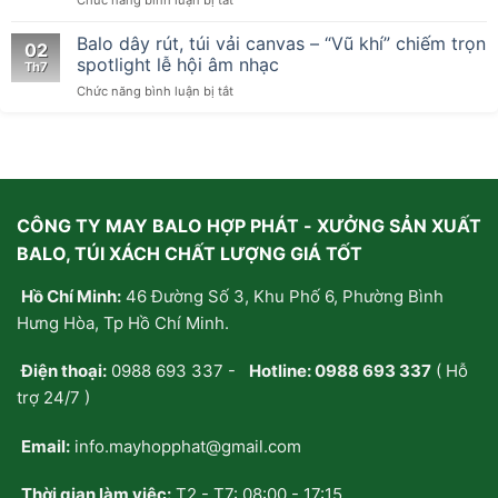
Kỹ
xách
Thuật
handmade:
Balo dây rút, túi vải canvas – “Vũ khí” chiếm trọn
02
Dập
Tại
spotlight lễ hội âm nhạc
Th7
Nổi,
sao
ở
Chức năng bình luận bị tắt
Ép
giới
Balo
Kim
trẻ
dây
Cấu
thà
rút,
Trúc
tự
túi
Bề
may/
vải
Mặt:
đặt
canvas
Giải
may
CÔNG TY MAY BALO HỢP PHÁT - XƯỞNG SẢN XUẤT
–
Pháp
riêng
“Vũ
Nâng
chứ
BALO, TÚI XÁCH CHẤT LƯỢNG GIÁ TỐT
khí”
Tầm
không
chiếm
Nhận
mua
Hồ Chí Minh:
46 Đường Số 3, Khu Phố 6, Phường Bình
trọn
Diện
sẵn?
spotlight
Hưng Hòa, Tp Hồ Chí Minh.
Thương
lễ
Hiệu
hội
Trên
Điện thoại:
0988 693 337
-
Hotline:
0988 693 337
( Hỗ
âm
Cặp
nhạc
trợ 24/7 )
Balo
Email:
info.mayhopphat@gmail.com
Thời gian làm việc:
T2 - T7: 08:00 - 17:15