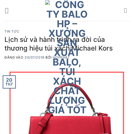
Bỏ
qua
nội
dung
TIN TỨC
Lịch sử và hành trình ra đời của
thương hiệu túi xách Michael Kors
ĐĂNG VÀO
20/07/2019
BỞI
HOPPHAT
20
Th7