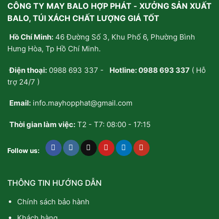
CÔNG TY MAY BALO HỢP PHÁT - XƯỞNG SẢN XUẤT
–
Pháp
riêng
“Vũ
Nâng
chứ
BALO, TÚI XÁCH CHẤT LƯỢNG GIÁ TỐT
khí”
Tầm
không
chiếm
Nhận
mua
Hồ Chí Minh:
46 Đường Số 3, Khu Phố 6, Phường Bình
trọn
Diện
sẵn?
spotlight
Hưng Hòa, Tp Hồ Chí Minh.
Thương
lễ
Hiệu
hội
Trên
Điện thoại:
0988 693 337
-
Hotline:
0988 693 337
( Hỗ
âm
Cặp
nhạc
trợ 24/7 )
Balo
Email:
info.mayhopphat@gmail.com
Thời gian làm việc:
T2 - T7: 08:00 - 17:15
Follow us:
THÔNG TIN HƯỚNG DẪN
Chính sách bảo hành
Khách hàng