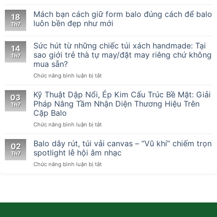
Mách bạn cách giữ form balo đúng cách để balo
18
luôn bền đẹp như mới
Th7
Sức hút từ những chiếc túi xách handmade: Tại
14
sao giới trẻ thà tự may/đặt may riêng chứ không
Th7
mua sẵn?
ở
Chức năng bình luận bị tắt
Sức
hút
Kỹ Thuật Dập Nổi, Ép Kim Cấu Trúc Bề Mặt: Giải
03
từ
Pháp Nâng Tầm Nhận Diện Thương Hiệu Trên
Th7
những
Cặp Balo
chiếc
ở
Chức năng bình luận bị tắt
túi
Kỹ
xách
Thuật
handmade:
Balo dây rút, túi vải canvas – “Vũ khí” chiếm trọn
02
Dập
Tại
spotlight lễ hội âm nhạc
Th7
Nổi,
sao
ở
Chức năng bình luận bị tắt
Ép
giới
Balo
Kim
trẻ
dây
Cấu
thà
rút,
Trúc
tự
túi
Bề
may/
vải
Mặt:
đặt
canvas
Giải
may