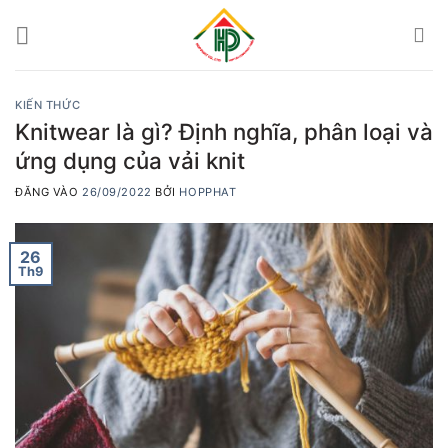
Bỏ
qua
nội
dung
KIẾN THỨC
Knitwear là gì? Định nghĩa, phân loại và
ứng dụng của vải knit
ĐĂNG VÀO
26/09/2022
BỞI
HOPPHAT
26
Th9