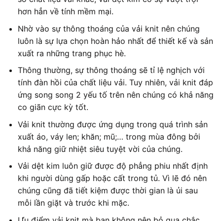
hơn hẳn về tính mềm mại.
Nhờ vào sự thông thoáng của vải knit nên chúng
luôn là sự lựa chọn hoàn hảo nhất để thiết kế và sản
xuất ra những trang phục hè.
Thông thường, sự thông thoáng sẽ tỉ lệ nghịch với
tính đàn hồi của chất liệu vải. Tuy nhiên, vải knit đáp
ứng song song 2 yếu tố trên nên chúng có khả năng
co giãn cực kỳ tốt.
Vải knit thường được ứng dụng trong quá trình sản
xuất áo, váy len; khăn; mũ;… trong mùa đông bởi
khả năng giữ nhiệt siêu tuyệt vời của chúng.
Vải dệt kim luôn giữ được độ phẳng phiu nhất định
khi người dùng gấp hoặc cất trong tủ. Vì lẽ đó nên
chúng cũng đã tiết kiệm được thời gian là ủi sau
mỗi lần giặt và trước khi mặc.
Ưu điểm vải knit mà bạn không nên bỏ qua chắc