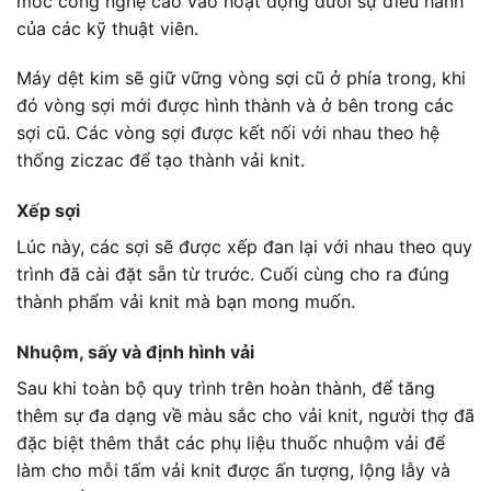
móc công nghệ cao vào hoạt động dưới sự điều hành
của các kỹ thuật viên.
Máy dệt kim sẽ giữ vững vòng sợi cũ ở phía trong, khi
đó vòng sợi mới được hình thành và ở bên trong các
sợi cũ. Các vòng sợi được kết nối với nhau theo hệ
thống ziczac để tạo thành vải knit.
Xếp sợi
Lúc này, các sợi sẽ được xếp đan lại với nhau theo quy
trình đã cài đặt sẵn từ trước. Cuối cùng cho ra đúng
thành phẩm vải knit mà bạn mong muốn.
Nhuộm, sấy và định hình vải
Sau khi toàn bộ quy trình trên hoàn thành, để tăng
thêm sự đa dạng về màu sắc cho vải knit, người thợ đã
đặc biệt thêm thắt các phụ liệu thuốc nhuộm vải để
làm cho mỗi tấm vải knit được ấn tượng, lộng lẫy và