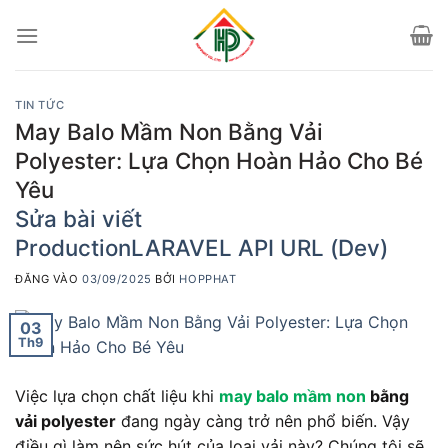
Bỏ
qua
nội
dung
TIN TỨC
May Balo Mầm Non Bằng Vải
Polyester: Lựa Chọn Hoàn Hảo Cho Bé
Yêu
Sửa bài viết
Production
LARAVEL API URL (Dev)
ĐĂNG VÀO
03/09/2025
BỞI
HOPPHAT
03
Th9
Việc lựa chọn chất liệu khi
may balo mầm non
bằng
vải polyester
đang ngày càng trở nên phổ biến. Vậy
điều gì làm nên sức hút của loại vải này? Chúng tôi sẽ