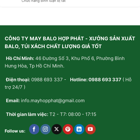
ở
Chức năng bình luận bị tắt
túi
Nghiệp
Kỹ
xách
Thuật
handmade:
Dập
Tại
Nổi,
sao
Ép
giới
Kim
trẻ
CÔNG TY MAY BALO HỢP PHÁT - XƯỞNG SẢN XUẤT
Cấu
thà
Trúc
tự
BALO, TÚI XÁCH CHẤT LƯỢNG GIÁ TỐT
Bề
may/
Mặt:
đặt
Hồ Chí Minh:
46 Đường Số 3, Khu Phố 6, Phường Bình
Giải
may
Pháp
riêng
Hưng Hòa, Tp Hồ Chí Minh.
Nâng
chứ
Tầm
không
Điện thoại:
0988 693 337
-
Hotline:
0988 693 337
( Hỗ
Nhận
mua
Diện
sẵn?
trợ 24/7 )
Thương
Hiệu
Email:
info.mayhopphat@gmail.com
Trên
Cặp
Balo
Thời gian làm việc:
T2 - T7: 08:00 - 17:15
Follow us: