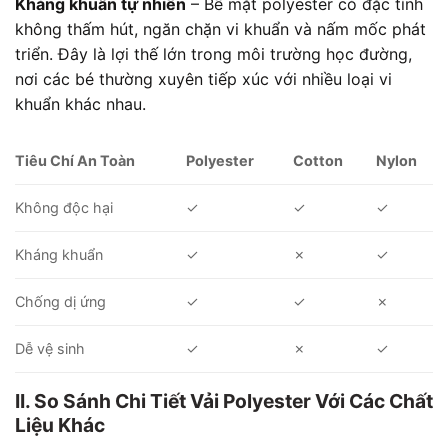
Kháng khuẩn tự nhiên
– Bề mặt polyester có đặc tính
không thấm hút, ngăn chặn vi khuẩn và nấm mốc phát
triển. Đây là lợi thế lớn trong môi trường học đường,
nơi các bé thường xuyên tiếp xúc với nhiều loại vi
khuẩn khác nhau.
Tiêu Chí An Toàn
Polyester
Cotton
Nylon
Không độc hại
✓
✓
✓
Kháng khuẩn
✓
✗
✓
Chống dị ứng
✓
✓
✗
Dễ vệ sinh
✓
✗
✓
II. So Sánh Chi Tiết Vải Polyester Với Các Chất
Liệu Khác