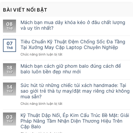
BÀI VIẾT NỔI BẬT
Mách bạn mua dây khóa kéo ở đâu chất lượng
08
và uy tín nhất?
Th8
Tiêu Chuẩn Kỹ Thuật Đệm Chống Sốc Đa Tầng
07
Tại Xưởng May Cặp Laptop Chuyên Nghiệp
Th8
ở
Chức năng bình luận bị tắt
Tiêu
Chuẩn
Mách bạn cách giữ phom balo đúng cách để
18
Kỹ
balo luôn bền đẹp như mới
Th7
Thuật
Đệm
Sức hút từ những chiếc túi xách handmade: Tại
Chống
14
Sốc
sao giới trẻ thà tự may/đặt may riêng chứ không
Th7
Đa
mua sẵn?
Tầng
ở
Chức năng bình luận bị tắt
Tại
Sức
Xưởng
hút
Kỹ Thuật Dập Nổi, Ép Kim Cấu Trúc Bề Mặt: Giải
May
03
từ
Cặp
Pháp Nâng Tầm Nhận Diện Thương Hiệu Trên
Th7
những
Laptop
Cặp Balo
chiếc
Chuyên