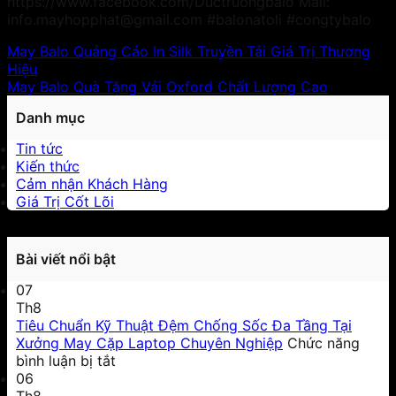
https://www.facebook.com/Ductruongbalo Mail:
info.mayhopphat@gmail.com #balonatoli #congtybalo
May Balo Quảng Cáo In Silk Truyền Tải Giá Trị Thương
Hiệu
May Balo Quà Tặng Vải Oxford Chất Lượng Cao
Danh mục
Tin tức
Kiến thức
Cảm nhận Khách Hàng
Giá Trị Cốt Lõi
Bài viết nổi bật
07
Th8
Tiêu Chuẩn Kỹ Thuật Đệm Chống Sốc Đa Tầng Tại
Xưởng May Cặp Laptop Chuyên Nghiệp
Chức năng
ở
bình luận bị tắt
Tiêu
06
Chuẩn
Th8