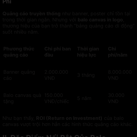
Phí
Quảng cáo truyền thống
như banner, poster chỉ tồn tại
trong thời gian ngắn. Nhưng với
balo canvas in logo
,
thương hiệu của bạn trở thành “bảng quảng cáo di động”
suốt nhiều năm.
Phương thức
Chi phí ban
Thời gian
Chi
quảng cáo
đầu
hiệu lực
phí/năm
Banner quảng
2.000.000
8.000.000
3 tháng
cáo
VNĐ
VNĐ
Balo canvas quà
150.000
30.000
5 năm
tặng
VNĐ/chiếc
VNĐ
Như bạn thấy,
ROI (Return on Investment)
của balo
canvas vượt trội hơn hẳn các hình thức quảng cáo khác.