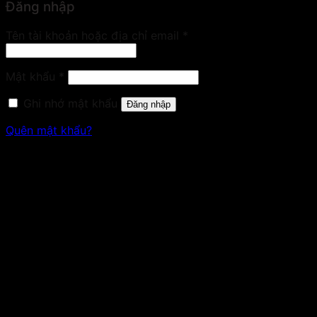
Đăng nhập
Bắt
Tên tài khoản hoặc địa chỉ email
*
buộc
Bắt
Mật khẩu
*
buộc
Ghi nhớ mật khẩu
Đăng nhập
Quên mật khẩu?