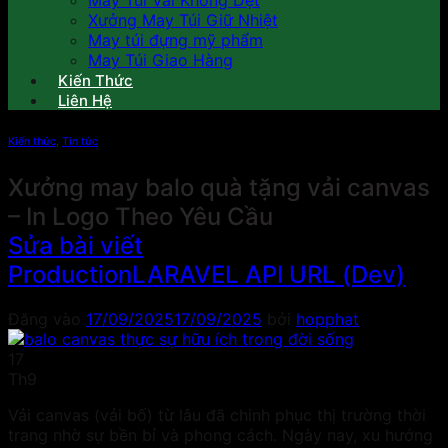
May Túi Vải Không Dệt
Xưởng May Túi Giữ Nhiệt
May túi đựng mỹ phẩm
May Túi Giao Hàng
Kiến Thức
Liên Hệ
Kiến thức
,
Tin tức
Xưởng may balo quà tặng vải canvas
– In Logo Theo Yêu Cầu
Sửa bài viết
Production
LARAVEL API URL (Dev)
Đăng vào
17/09/2025
17/09/2025
bởi
hopphat
17
Th9
Vải canvas (vải bố) từ lâu đã chinh phục thị trường thời
trang nhờ sự bền bỉ và phong cách. Ngày nay, xu hướng