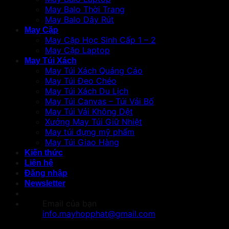
May Balo Thời Trang
May Balo Dây Rút
May Cặp
May Cặp Học Sinh Cấp 1 – 2
May Cặp Laptop
May Túi Xách
May Túi Xách Quảng Cáo
May Túi Đeo Chéo
May Túi Xách Du Lịch
May Túi Canvas – Túi Vải Bố
May Túi Vải Không Dệt
Xưởng May Túi Giữ Nhiệt
May túi đựng mỹ phẩm
May Túi Giao Hàng
Kiến thức
Liên hệ
Đăng nhập
Newsletter
Email của bạn
info.mayhopphat@gmail.com