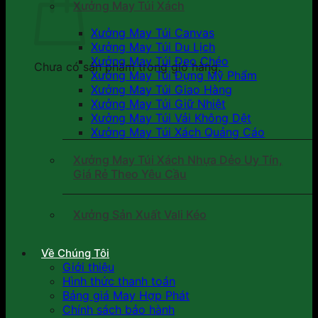
Xưởng May Túi Xách
Xưởng May Túi Canvas
Xưởng May Túi Du Lịch
Xưởng May Túi Đeo Chéo
Chưa có sản phẩm trong giỏ hàng.
Xưởng May Túi Đựng Mỹ Phẩm
Xưởng May Túi Giao Hàng
Xưởng May Túi Giữ Nhiệt
Xưởng May Túi Vải Không Dệt
Xưởng May Túi Xách Quảng Cáo
Xưởng May Túi Xách Nhựa Dẻo Uy Tín,
Giá Rẻ Theo Yêu Cầu
Xưởng Sản Xuất Vali Kéo
Về Chúng Tôi
Giới thiệu
Hình thức thanh toán
Bảng giá May Hợp Phát
Chính sách bảo hành