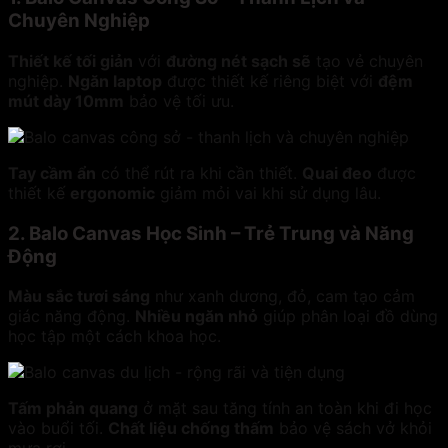
Chuyên Nghiệp
Thiết kế tối giản
với
đường nét sạch sẽ
tạo vẻ chuyên
nghiệp.
Ngăn laptop
được thiết kế riêng biệt với
đệm
mút dày 10mm
bảo vệ tối ưu.
Tay cầm ẩn
có thể rút ra khi cần thiết.
Quai đeo
được
thiết kế
ergonomic
giảm mỏi vai khi sử dụng lâu.
2. Balo Canvas Học Sinh – Trẻ Trung và Năng
Động
Màu sắc tươi sáng
như xanh dương, đỏ, cam tạo cảm
giác năng động.
Nhiều ngăn nhỏ
giúp phân loại đồ dùng
học tập một cách khoa học.
Tấm phản quang
ở mặt sau tăng tính an toàn khi đi học
vào buổi tối.
Chất liệu chống thấm
bảo vệ sách vở khỏi