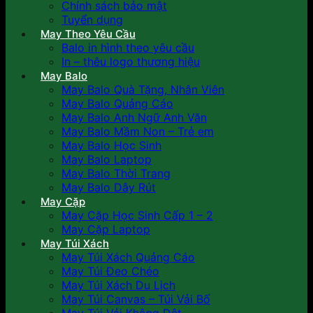
Chính sách bảo mật
Tuyển dụng
May Theo Yêu Cầu
Balo in hình theo yêu cầu
In – thêu logo thương hiệu
May Balo
May Balo Quà Tặng, Nhân Viên
May Balo Quảng Cáo
May Balo Anh Ngữ Anh Văn
May Balo Mầm Non – Trẻ em
May Balo Học Sinh
May Balo Laptop
May Balo Thời Trang
May Balo Dây Rút
May Cặp
May Cặp Học Sinh Cấp 1 – 2
May Cặp Laptop
May Túi Xách
May Túi Xách Quảng Cáo
May Túi Đeo Chéo
May Túi Xách Du Lịch
May Túi Canvas – Túi Vải Bố