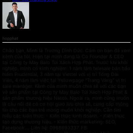
hopphat
Chào bạn, Mình là Trương Đình Đức. Cám ơn bạn đã xem
kênh của tôi. Hiện tại mình đang là Co Founder & CEO
tại Công ty May Balo Túi Xách Hợp Phát. Trước khi khởi
nghiệp, mình có kinh nghiệm: 1 năm làm telesale bán bảo
hiểm Prudential, 3 năm tại Viettel với vị trí Tổng Đài
Viên, 4 năm làm việc tại Yellowpage "Trang Vàng" vị trí
sale manager. Kênh của mình muốn chia sẽ với các bạn
về sản phẩm tại Công ty May Balo Túi Xách Hợp Phát &
sản phẩm thương hiệu Natoli. Ngoài ra, mình cũng muốn
là cầu nối để có cơ hội giao lưu chia sẽ, cung cấp thông
tin cho các bạn trẻ mong muốn khởi nghiệp. Cần tìm
hiểu các kiến thức: - Kiến thức kinh doanh. - Kiến thức
tạo dựng thương hiệu. - Kiến thức marketing: SEO,
Facebook.... Liên hệ: 0988693337. FB: