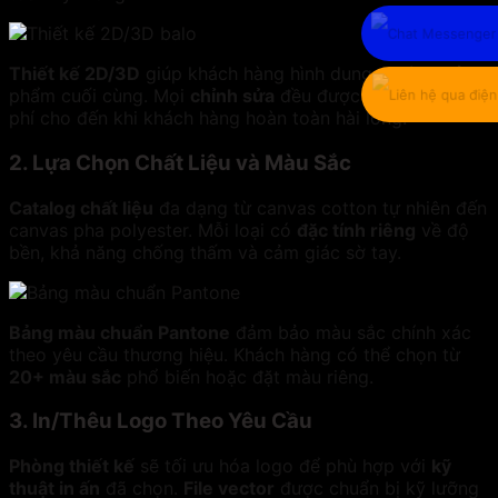
Thiết kế 2D/3D
giúp khách hàng hình dung rõ ràng sản
phẩm cuối cùng. Mọi
chỉnh sửa
đều được thực hiện miễn
phí cho đến khi khách hàng hoàn toàn hài lòng.
2. Lựa Chọn Chất Liệu và Màu Sắc
Catalog chất liệu
đa dạng từ canvas cotton tự nhiên đến
canvas pha polyester. Mỗi loại có
đặc tính riêng
về độ
bền, khả năng chống thấm và cảm giác sờ tay.
Bảng màu chuẩn Pantone
đảm bảo màu sắc chính xác
theo yêu cầu thương hiệu. Khách hàng có thể chọn từ
20+ màu sắc
phổ biến hoặc đặt màu riêng.
3. In/Thêu Logo Theo Yêu Cầu
Phòng thiết kế
sẽ tối ưu hóa logo để phù hợp với
kỹ
thuật in ấn
đã chọn.
File vector
được chuẩn bị kỹ lưỡng