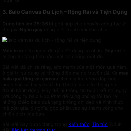
mưa rơi.
3. Balo Canvas Du Lịch – Rộng Rãi và Tiện Dụng
Dung tích lớn 25-35 lít
phù hợp cho chuyến công tác 2-
3 ngày.
Ngăn giày
riêng biệt tránh mùi khó chịu.
Móc treo
bên ngoài để gắn đồ dùng cá nhân.
Dây rút
ở
miệng túi tăng tính bảo mật và chống mất đồ.
Bài viết đã chỉ ra rằng, sức mạnh của một món quà nằm
ở giá trị sử dụng và thông điệp mà nó truyền tải. Và
may
balo quà tặng vải canvas
chính là lựa chọn đáp ứng
hoàn hảo cả hai yếu tố đó. Giờ là lúc biến thông tin
thành hành động. Hãy để lại thông tin hoặc kết nối ngay
với công ty balo Hợp Phát để cùng chúng tôi tạo ra
những chiếc balo quà tặng không chỉ đẹp về hình thức
mà còn giàu ý nghĩa, góp phần vào sự thành công cho
chiến dịch của bạn.
Bài viết này được đăng trong
Kiến thức
,
Tin tức
. Đánh
dấu
liên kết thường trực
.