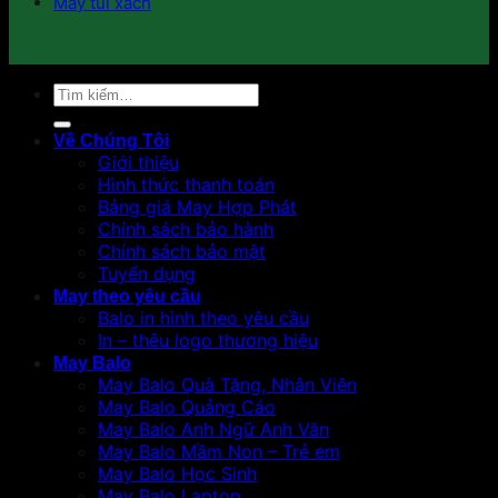
May túi xách
Tìm
kiếm:
Về Chúng Tôi
Giới thiệu
Hình thức thanh toán
Bảng giá May Hợp Phát
Chính sách bảo hành
Chính sách bảo mật
Tuyển dụng
May theo yêu cầu
Balo in hình theo yêu cầu
In – thêu logo thương hiệu
May Balo
May Balo Quà Tặng, Nhân Viên
May Balo Quảng Cáo
May Balo Anh Ngữ Anh Văn
May Balo Mầm Non – Trẻ em
May Balo Học Sinh
May Balo Laptop