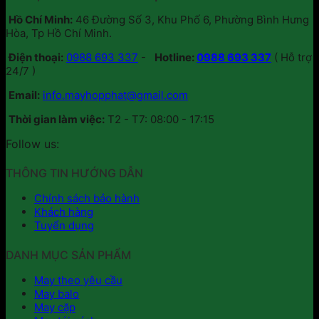
trẻ
Cấu
Hồ Chí Minh:
46 Đường Số 3, Khu Phố 6, Phường Bình Hưng
thà
Trúc
Hòa, Tp Hồ Chí Minh.
tự
Bề
may/
Mặt:
Điện thoại:
0988 693 337
-
Hotline:
0988 693 337
( Hỗ trợ
đặt
Giải
24/7 )
may
Pháp
riêng
Nâng
Email:
info.mayhopphat@gmail.com
chứ
Tầm
Thời gian làm việc:
T2 - T7: 08:00 - 17:15
không
Nhận
mua
Diện
Follow us:
sẵn?
Thương
Hiệu
THÔNG TIN HƯỚNG DẪN
Trên
Cặp
Chính sách bảo hành
Balo
Khách hàng
Tuyển dụng
DANH MỤC SẢN PHẨM
May theo yêu cầu
May balo
May cặp