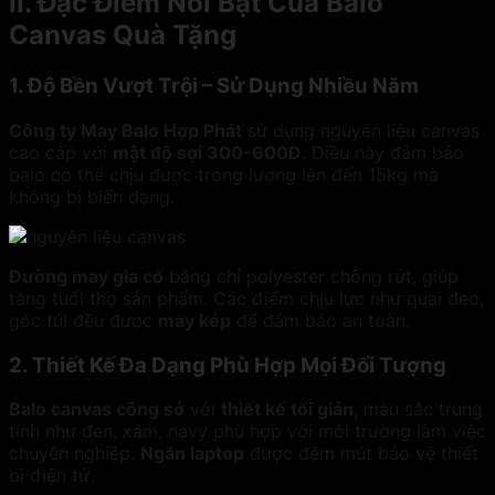
II. Đặc Điểm Nổi Bật Của Balo
Canvas Quà Tặng
1. Độ Bền Vượt Trội – Sử Dụng Nhiều Năm
Công ty May Balo Hợp Phát
sử dụng nguyên liệu canvas
cao cấp với
mật độ sợi 300-600D
. Điều này đảm bảo
balo có thể chịu được trọng lượng lên đến 15kg mà
không bị biến dạng.
Đường may gia cố
bằng chỉ polyester chống rứt, giúp
tăng tuổi thọ sản phẩm. Các điểm chịu lực như quai đeo,
góc túi đều được
may kép
để đảm bảo an toàn.
2. Thiết Kế Đa Dạng Phù Hợp Mọi Đối Tượng
Balo canvas công sở
với
thiết kế tối giản
, màu sắc trung
tính như đen, xám, navy phù hợp với môi trường làm việc
chuyên nghiệp.
Ngăn laptop
được đệm mút bảo vệ thiết
bị điện tử.