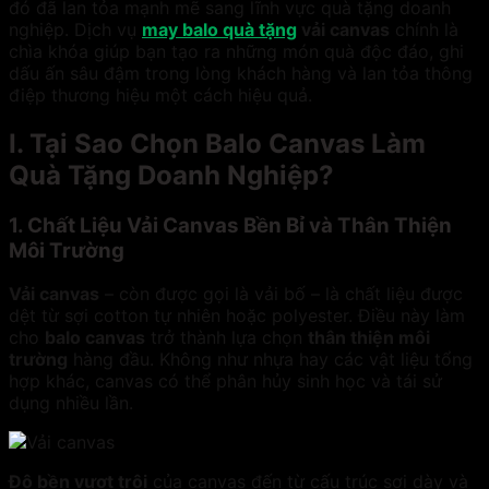
đó đã lan tỏa mạnh mẽ sang lĩnh vực quà tặng doanh
nghiệp. Dịch vụ
may balo quà tặng
vải canvas
chính là
chìa khóa giúp bạn tạo ra những món quà độc đáo, ghi
dấu ấn sâu đậm trong lòng khách hàng và lan tỏa thông
điệp thương hiệu một cách hiệu quả.
I. Tại Sao Chọn Balo Canvas Làm
Quà Tặng Doanh Nghiệp?
1. Chất Liệu Vải Canvas Bền Bỉ và Thân Thiện
Môi Trường
Vải canvas
– còn được gọi là vải bố – là chất liệu được
dệt từ sợi cotton tự nhiên hoặc polyester. Điều này làm
cho
balo canvas
trở thành lựa chọn
thân thiện môi
trường
hàng đầu. Không như nhựa hay các vật liệu tổng
hợp khác, canvas có thể phân hủy sinh học và tái sử
dụng nhiều lần.
Độ bền vượt trội
của canvas đến từ cấu trúc sợi dày và