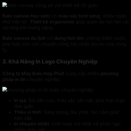
Balo canvas học sinh
có
màu sắc tươi sáng
, nhiều ngăn
nhỏ tiện lợi.
Thiết kế ergonomic
giúp giảm áp lực lên vai
và lưng khi mang nặng.
Balo canvas du lịch
có
dung tích lớn
, chống thấm nước,
phù hợp cho các chuyến công tác hoặc picnic của công
ty.
3. Khả Năng In Logo Chuyên Nghiệp
Công ty May Balo Hợp P
hát
cung cấp nhiều
phương
pháp in ấn
chuyên nghiệp:
In lụa
: Độ bền cao, màu sắc sắc nét, phù hợp logo
đơn giản
Thêu vi tính
: Sang trọng, lâu phai, tạo cảm giác
cao cấp
In chuyển nhiệt
: Linh hoạt với thiết kế phức tạp,
nhiều màu sắc