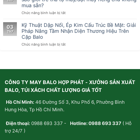
Th7
Đa
mua sẵn?
Tầng
ở
Chức năng bình luận bị tắt
Tại
Sức
Xưởng
hút
Kỹ Thuật Dập Nổi, Ép Kim Cấu Trúc Bề Mặt: Giải
May
03
từ
Cặp
Pháp Nâng Tầm Nhận Diện Thương Hiệu Trên
Th7
những
Laptop
Cặp Balo
chiếc
Chuyên
ở
Chức năng bình luận bị tắt
túi
Nghiệp
Kỹ
xách
Thuật
handmade:
Dập
Tại
Nổi,
sao
Ép
giới
Kim
trẻ
CÔNG TY MAY BALO HỢP PHÁT - XƯỞNG SẢN XUẤT
Cấu
thà
Trúc
tự
BALO, TÚI XÁCH CHẤT LƯỢNG GIÁ TỐT
Bề
may/
Mặt:
đặt
Hồ Chí Minh:
46 Đường Số 3, Khu Phố 6, Phường Bình
Giải
may
Pháp
riêng
Hưng Hòa, Tp Hồ Chí Minh.
Nâng
chứ
Tầm
không
Điện thoại:
0988 693 337
-
Hotline:
0988 693 337
( Hỗ
Nhận
mua
Diện
sẵn?
trợ 24/7 )
Thương
Hiệu