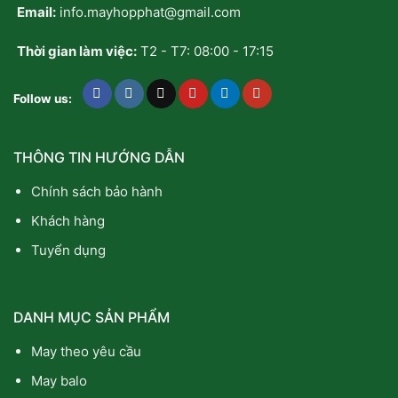
Email:
info.mayhopphat@gmail.com
Trên
Cặp
Balo
Thời gian làm việc:
T2 - T7: 08:00 - 17:15
Follow us:
THÔNG TIN HƯỚNG DẪN
Chính sách bảo hành
Khách hàng
Tuyển dụng
DANH MỤC SẢN PHẨM
May theo yêu cầu
May balo