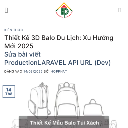
Bỏ
qua
nội
dung
KIẾN THỨC
Thiết Kế 3D Balo Du Lịch: Xu Hướng
Mới 2025
Sửa bài viết
Production
LARAVEL API URL (Dev)
ĐĂNG VÀO
14/08/2025
BỞI
HOPPHAT
14
Th8