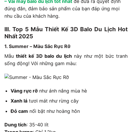
–
Vải may balo du lịch tốt nhất
để đưa ra quyết định
đúng đắn, đảm bảo sản phẩm của bạn đáp ứng mọi
nhu cầu của khách hàng.
III. Top 5 Mẫu Thiết Kế 3D Balo Du Lịch Hot
Nhất 2025
1. Summer – Màu Sắc Rực Rỡ
Mẫu
thiết kế 3D balo du lịch
này như một bức tranh
sống động! Với những gam màu:
Vàng rực rỡ
như ánh nắng mùa hè
Xanh lá
tươi mát như rừng cây
Đỏ cam
nổi bật như hoàng hôn
Dung tích
: 35-40 lít
Trọng lượng
: Chỉ 1.2kg