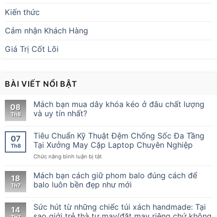
Kiến thức
Cảm nhận Khách Hàng
Giá Trị Cốt Lõi
BÀI VIẾT NỔI BẬT
Mách bạn mua dây khóa kéo ở đâu chất lượng
08
và uy tín nhất?
Th8
Tiêu Chuẩn Kỹ Thuật Đệm Chống Sốc Đa Tầng
07
Tại Xưởng May Cặp Laptop Chuyên Nghiệp
Th8
ở
Chức năng bình luận bị tắt
Tiêu
Chuẩn
Mách bạn cách giữ phom balo đúng cách để
18
Kỹ
balo luôn bền đẹp như mới
Th7
Thuật
Đệm
Sức hút từ những chiếc túi xách handmade: Tại
Chống
14
Sốc
sao giới trẻ thà tự may/đặt may riêng chứ không