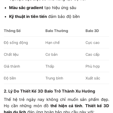
Màu sắc gradient
tạo hiệu ứng sâu
Kỹ thuật in tiên tiến
đảm bảo độ bền
Thông Số
Balo Thường
Balo 3D
Độ sống động
Hạn chế
Cực cao
Chất liệu
Cơ bản
Cao cấp
Giá thành
Thấp
Phù hợp
Độ bền
Trung bình
Xuất sắc
2. Lý Do Thiết Kế 3D Balo Trở Thành Xu Hướng
Thế hệ trẻ ngày nay không chỉ muốn sản phẩm đẹp.
Họ cần những món đồ
thể hiện cá tính
.
Thiết kế 3D
balo du lịch
đáp ứng hoàn hảo nhu cầu này với: