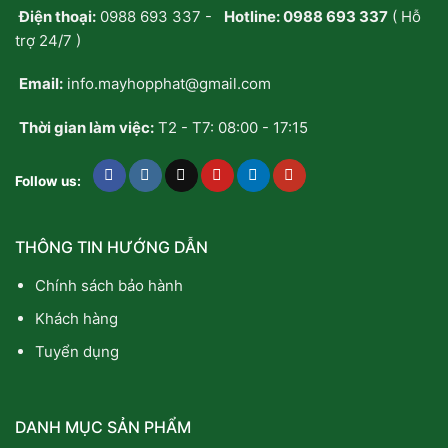
Tầm
không
Điện thoại:
0988 693 337
-
Hotline:
0988 693 337
( Hỗ
Nhận
mua
Diện
sẵn?
trợ 24/7 )
Thương
Hiệu
Email:
info.mayhopphat@gmail.com
Trên
Cặp
Balo
Thời gian làm việc:
T2 - T7: 08:00 - 17:15
Follow us:
THÔNG TIN HƯỚNG DẪN
Chính sách bảo hành
Khách hàng
Tuyển dụng
DANH MỤC SẢN PHẨM