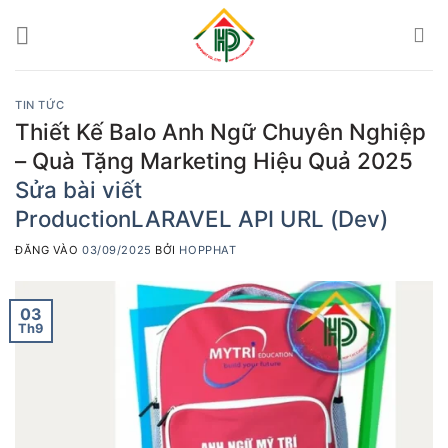
Bỏ
qua
nội
dung
TIN TỨC
Thiết Kế Balo Anh Ngữ Chuyên Nghiệp
– Quà Tặng Marketing Hiệu Quả 2025
Sửa bài viết
Production
LARAVEL API URL (Dev)
ĐĂNG VÀO
03/09/2025
BỞI
HOPPHAT
03
Th9