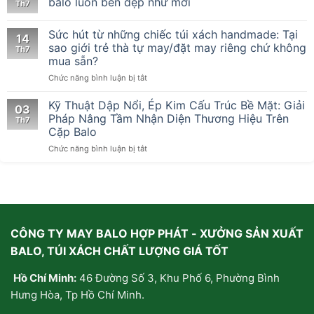
balo luôn bền đẹp như mới
Th7
Đa
Tầng
Sức hút từ những chiếc túi xách handmade: Tại
Tại
14
sao giới trẻ thà tự may/đặt may riêng chứ không
Xưởng
Th7
May
mua sẵn?
Cặp
ở
Chức năng bình luận bị tắt
Laptop
Sức
Chuyên
hút
Kỹ Thuật Dập Nổi, Ép Kim Cấu Trúc Bề Mặt: Giải
Nghiệp
03
từ
Pháp Nâng Tầm Nhận Diện Thương Hiệu Trên
Th7
những
Cặp Balo
chiếc
ở
Chức năng bình luận bị tắt
túi
Kỹ
xách
Thuật
handmade:
Dập
Tại
Nổi,
sao
Ép
giới
Kim
trẻ
CÔNG TY MAY BALO HỢP PHÁT - XƯỞNG SẢN XUẤT
Cấu
thà
Trúc
tự
BALO, TÚI XÁCH CHẤT LƯỢNG GIÁ TỐT
Bề
may/
Mặt:
đặt
Hồ Chí Minh:
46 Đường Số 3, Khu Phố 6, Phường Bình
Giải
may
Pháp
riêng
Hưng Hòa, Tp Hồ Chí Minh.
Nâng
chứ