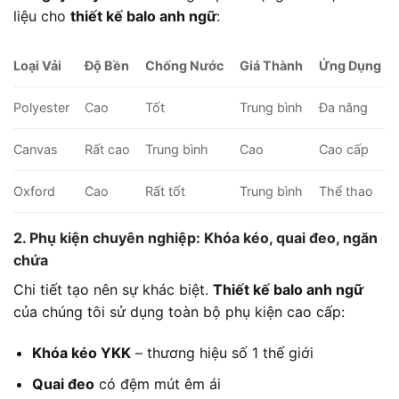
liệu cho
thiết kế balo anh ngữ
:
Loại Vải
Độ Bền
Chống Nước
Giá Thành
Ứng Dụng
Polyester
Cao
Tốt
Trung bình
Đa năng
Canvas
Rất cao
Trung bình
Cao
Cao cấp
Oxford
Cao
Rất tốt
Trung bình
Thể thao
2. Phụ kiện chuyên nghiệp: Khóa kéo, quai đeo, ngăn
chứa
Chi tiết tạo nên sự khác biệt.
Thiết kế balo anh ngữ
của chúng tôi sử dụng toàn bộ phụ kiện cao cấp:
Khóa kéo YKK
– thương hiệu số 1 thế giới
Quai đeo
có đệm mút êm ái