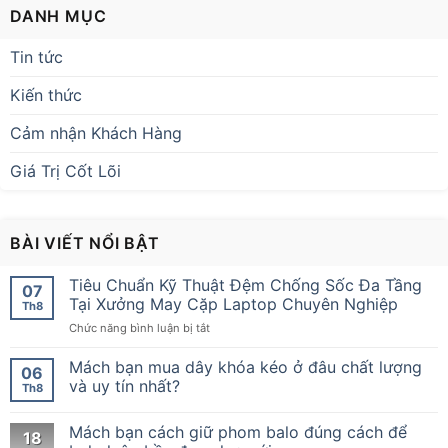
DANH MỤC
Tin tức
Kiến thức
Cảm nhận Khách Hàng
Giá Trị Cốt Lõi
BÀI VIẾT NỔI BẬT
Tiêu Chuẩn Kỹ Thuật Đệm Chống Sốc Đa Tầng
07
Tại Xưởng May Cặp Laptop Chuyên Nghiệp
Th8
ở
Chức năng bình luận bị tắt
Tiêu
Chuẩn
Mách bạn mua dây khóa kéo ở đâu chất lượng
06
Kỹ
và uy tín nhất?
Th8
Thuật
Đệm
Mách bạn cách giữ phom balo đúng cách để
Chống
18
Sốc