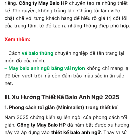
riêng.
Công ty May Balo HP
chuyên tạo ra những thiết
kế độc quyền, không trùng lặp. Chúng tôi làm việc
chặt chẽ với từng khách hàng để hiểu rõ giá trị cốt lõi
của trung tâm, từ đó tạo ra những thông điệp phù hợp.
Xem thêm:
–
Cách
vá balo thủng
chuyên nghiệp để tân trang lại
món đồ của mình.
–
May balo anh ngữ bằng vải nylon
không chỉ mang lại
độ bền vượt trội mà còn đảm bảo màu sắc in ấn sắc
nét.
III. Xu Hướng Thiết Kế Balo Anh Ngữ 2025
1. Phong cách tối giản (Minimalist) trong thiết kế
Năm 2025 chứng kiến sự lên ngôi của phong cách tối
giản.
Công ty May Balo HP
đã nắm bắt được xu hướng
này và áp dụng vào
thiết kế balo anh ngữ
. Thay vì sử