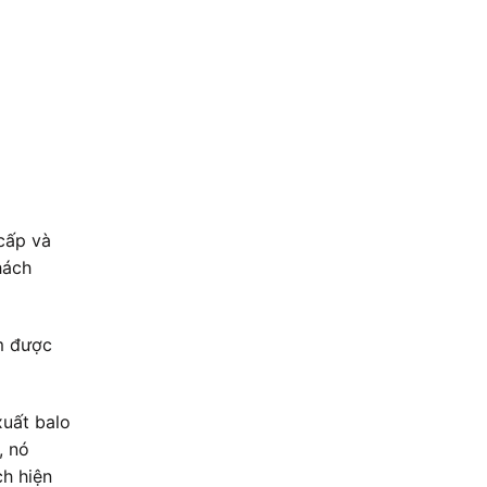
cấp và
hách
ẩm được
xuất balo
, nó
ch hiện