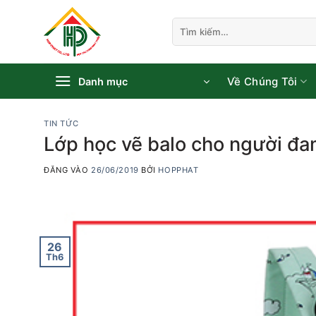
Bỏ
qua
Tìm
kiếm:
nội
dung
Về Chúng Tôi
Danh mục
TIN TỨC
Lớp học vẽ balo cho người đa
ĐĂNG VÀO
26/06/2019
BỞI
HOPPHAT
26
Th6