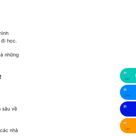
mình
đi học.
và những
t
 sâu về
 các nhà