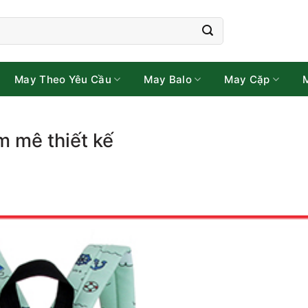
May Theo Yêu Cầu
May Balo
May Cặp
m mê thiết kế