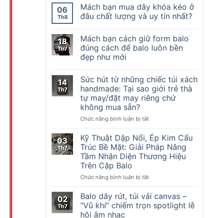
Mách bạn mua dây khóa kéo ở
06
đâu chất lượng và uy tín nhất?
Th8
Mách bạn cách giữ form balo
18
đúng cách để balo luôn bền
Th7
đẹp như mới
Sức hút từ những chiếc túi xách
14
handmade: Tại sao giới trẻ thà
Th7
tự may/đặt may riêng chứ
không mua sẵn?
ở
Chức năng bình luận bị tắt
Sức
hút
Kỹ Thuật Dập Nổi, Ép Kim Cấu
03
từ
Trúc Bề Mặt: Giải Pháp Nâng
Th7
những
Tầm Nhận Diện Thương Hiệu
chiếc
Trên Cặp Balo
túi
xách
ở
Chức năng bình luận bị tắt
handmade:
Kỹ
Tại
Thuật
Balo dây rút, túi vải canvas –
02
sao
Dập
“Vũ khí” chiếm trọn spotlight lễ
Th7
giới
Nổi,
hội âm nhạc
trẻ