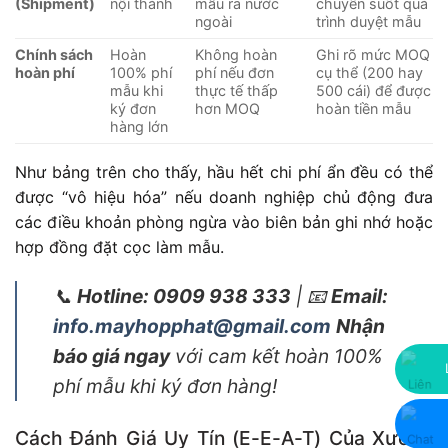
(Shipment)
nội thành
mẫu ra nước
chuyển suốt quá
ngoài
trình duyệt mẫu
Chính sách
Hoàn
Không hoàn
Ghi rõ mức MOQ
hoàn phí
100% phí
phí nếu đơn
cụ thể (200 hay
mẫu khi
thực tế thấp
500 cái) để được
ký đơn
hơn MOQ
hoàn tiền mẫu
hàng lớn
Như bảng trên cho thấy, hầu hết chi phí ẩn đều có thể
được “vô hiệu hóa” nếu doanh nghiệp chủ động đưa
các điều khoản phòng ngừa vào biên bản ghi nhớ hoặc
hợp đồng đặt cọc làm mẫu.
📞
Hotline: 0909 938 333
| 📧
Email:
info.mayhopphat@gmail.com
Nhận
báo giá ngay
với cam kết hoàn 100%
phí mẫu khi ký đơn hàng!
Cách Đánh Giá Uy Tín (E-E-A-T) Của Xưởng