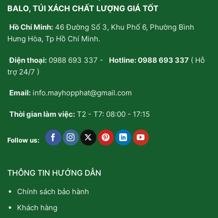
Trúc
tự
BALO, TÚI XÁCH CHẤT LƯỢNG GIÁ TỐT
Bề
may/
Mặt:
đặt
Hồ Chí Minh:
46 Đường Số 3, Khu Phố 6, Phường Bình
Giải
may
Pháp
riêng
Hưng Hòa, Tp Hồ Chí Minh.
Nâng
chứ
Tầm
không
Điện thoại:
0988 693 337
-
Hotline:
0988 693 337
( Hỗ
Nhận
mua
Diện
sẵn?
trợ 24/7 )
Thương
Hiệu
Email:
info.mayhopphat@gmail.com
Trên
Cặp
Balo
Thời gian làm việc:
T2 - T7: 08:00 - 17:15
Follow us:
THÔNG TIN HƯỚNG DẪN
Chính sách bảo hành
Khách hàng