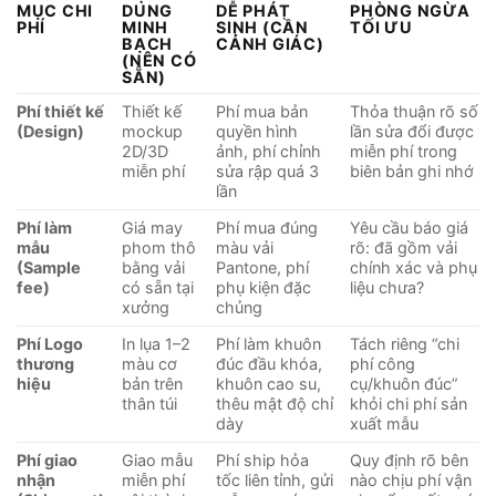
MỤC CHI
DUNG
DỄ PHÁT
PHÒNG NGỪA
PHÍ
MINH
SINH (CẦN
TỐI ƯU
BẠCH
CẢNH GIÁC)
(NÊN CÓ
SẴN)
Phí thiết kế
Thiết kế
Phí mua bản
Thỏa thuận rõ số
(Design)
mockup
quyền hình
lần sửa đổi được
2D/3D
ảnh, phí chỉnh
miễn phí trong
miễn phí
sửa rập quá 3
biên bản ghi nhớ
lần
Phí làm
Giá may
Phí mua đúng
Yêu cầu báo giá
mẫu
phom thô
màu vải
rõ: đã gồm vải
(Sample
bằng vải
Pantone, phí
chính xác và phụ
fee)
có sẵn tại
phụ kiện đặc
liệu chưa?
xưởng
chủng
Phí Logo
In lụa 1–2
Phí làm khuôn
Tách riêng “chi
thương
màu cơ
đúc đầu khóa,
phí công
hiệu
bản trên
khuôn cao su,
cụ/khuôn đúc”
thân túi
thêu mật độ chỉ
khỏi chi phí sản
dày
xuất mẫu
Phí giao
Giao mẫu
Phí ship hỏa
Quy định rõ bên
nhận
miễn phí
tốc liên tỉnh, gửi
nào chịu phí vận