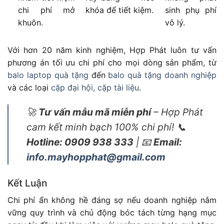
chi phí mở
khóa để tiết kiệm.
sinh phụ phí
khuôn.
vô lý.
Với hơn 20 năm kinh nghiệm, Hợp Phát luôn tư vấn
phương án tối ưu chi phí cho mọi dòng sản phẩm, từ
balo laptop quà tặng
đến
balo quà tặng doanh nghiệp
và các loại
cặp đại hội, cặp tài liệu
.
🚀
Tư vấn mẫu mã miễn phí
– Hợp Phát
cam kết minh bạch 100% chi phí! 📞
Hotline: 0909 938 333
| 📧
Email:
info.mayhopphat@gmail.com
Kết Luận
Chi phí ẩn không hề đáng sợ nếu doanh nghiệp nắm
vững quy trình và chủ động bóc tách từng hạng mục