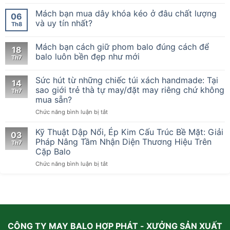
Tiêu
Chuẩn
Mách bạn mua dây khóa kéo ở đâu chất lượng
06
Kỹ
và uy tín nhất?
Th8
Thuật
Đệm
Mách bạn cách giữ phom balo đúng cách để
Chống
18
Sốc
balo luôn bền đẹp như mới
Th7
Đa
Tầng
Sức hút từ những chiếc túi xách handmade: Tại
Tại
14
sao giới trẻ thà tự may/đặt may riêng chứ không
Xưởng
Th7
May
mua sẵn?
Cặp
ở
Chức năng bình luận bị tắt
Laptop
Sức
Chuyên
hút
Kỹ Thuật Dập Nổi, Ép Kim Cấu Trúc Bề Mặt: Giải
Nghiệp
03
từ
Pháp Nâng Tầm Nhận Diện Thương Hiệu Trên
Th7
những
Cặp Balo
chiếc
ở
Chức năng bình luận bị tắt
túi
Kỹ
xách
Thuật
handmade:
Dập
Tại
Nổi,
sao
Ép
giới
Kim
trẻ
CÔNG TY MAY BALO HỢP PHÁT - XƯỞNG SẢN XUẤT
Cấu
thà