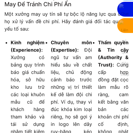
May Để Tránh Chi Phí Ẩn
Một xưởng may uy tín sẽ tự bộc lộ năng lực qua cách
họ xử lý vấn đề chi phí. Hãy đánh giá đối tác qua ba
yếu tố sau:
Kinh nghiệm
Chuyên môn
Thẩm quyền
(Experience):
(Expertise):
Đội
& Tin cậy
Xưởng có
ngũ tư vấn am
(Authority &
bảng quy trình
hiểu sâu về chất
Trust):
Cung
báo giá chuẩn
liệu, chủ động
cấp hợp
hóa, sở hữu
cảnh báo trước
đồng đặt cọc
kho lưu trữ
những vị trí thiết
làm mẫu rõ
các loại khuôn
kế dễ làm đội chi
ràng, cam
mẫu cũ để
phí. Ví dụ, thay vì
kết bằng văn
khách hàng
đúc khóa kim loại
bản các
tham khảo và
riêng, họ sẽ gợi ý
khoản chi phí
tái sử dụng
in logo lên dây
cố định,
nhằm tiết kiệm
ruy-băng kéo
không phát