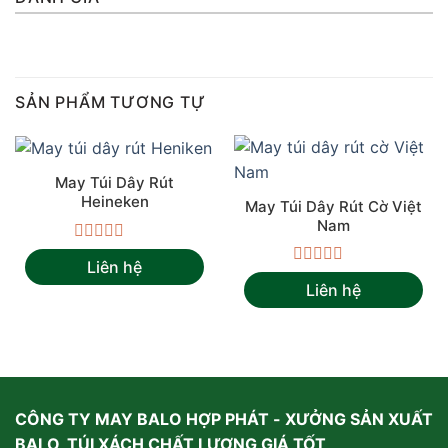
SẢN PHẨM TƯƠNG TỰ
May Túi Dây Rút
Heineken
May Túi Dây Rút Cờ Việt
Nam
Được
Liên hệ
xếp
Được
hạng
Liên hệ
xếp
0
hạng
5
0
sao
5
sao
CÔNG TY MAY BALO HỢP PHÁT - XƯỞNG SẢN XUẤT
BALO, TÚI XÁCH CHẤT LƯỢNG GIÁ TỐT