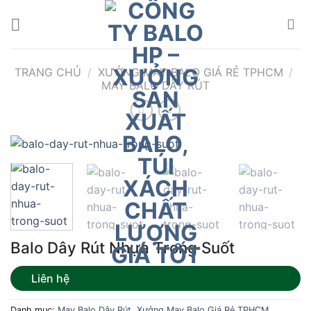
Bỏ
qua
nội
dung
TRANG CHỦ
/
XƯỞNG MAY BALO GIÁ RẺ TPHCM
/
MAY BALO DÂY RÚT
Balo Dây Rút Nhựa Trong Suốt
Liên hệ
Danh mục:
May Balo Dây Rút
,
Xưởng May Balo Giá Rẻ TPHCM