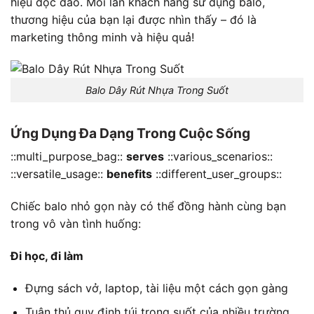
hiệu độc đáo. Mỗi lần khách hàng sử dụng balo,
thương hiệu của bạn lại được nhìn thấy – đó là
marketing thông minh và hiệu quả!
Balo Dây Rút Nhựa Trong Suốt
Ứng Dụng Đa Dạng Trong Cuộc Sống
::multi_purpose_bag::
serves
::various_scenarios::
::versatile_usage::
benefits
::different_user_groups::
Chiếc balo nhỏ gọn này có thể đồng hành cùng bạn
trong vô vàn tình huống:
Đi học, đi làm
Đựng sách vở, laptop, tài liệu một cách gọn gàng
Tuân thủ quy định túi trong suốt của nhiều trường