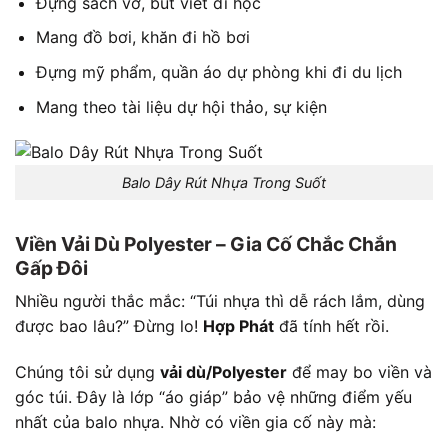
Đựng sách vở, bút viết đi học
Mang đồ bơi, khăn đi hồ bơi
Đựng mỹ phẩm, quần áo dự phòng khi đi du lịch
Mang theo tài liệu dự hội thảo, sự kiện
Balo Dây Rút Nhựa Trong Suốt
Viền Vải Dù Polyester – Gia Cố Chắc Chắn
Gấp Đôi
Nhiều người thắc mắc: “Túi nhựa thì dễ rách lắm, dùng
được bao lâu?” Đừng lo!
Hợp Phát
đã tính hết rồi.
Chúng tôi sử dụng
vải dù/Polyester
để may bo viền và
góc túi. Đây là lớp “áo giáp” bảo vệ những điểm yếu
nhất của balo nhựa. Nhờ có viền gia cố này mà: