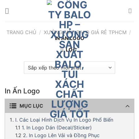
Bỏ
qua
nội
dung
TRANG CHỦ
/
XƯỞNG MAY BALO GIÁ RẺ TPHCM
/
IN ẤN LOGO
LỌC
In Ấn Logo
MỤC LỤC
I. Các Loại Hình Dịch Vụ In Logo Phổ Biến
1. In Logo Dán (Decal/Sticker)
2. In Logo Lên Vải và Đồng Phục