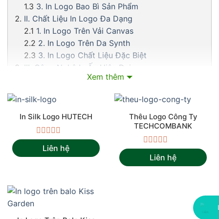
3. In Logo Bao Bì Sản Phẩm
II. Chất Liệu In Logo Đa Dạng
1. In Logo Trên Vải Canvas
2. In Logo Trên Da Synth
3. In Logo Chất Liệu Đặc Biệt
III. Công Nghệ In Ấn Hiện Đại
Xem thêm
1. Công Nghệ In Kỹ Thuật Số
2. In Lụa Truyền Thống
3. Công Nghệ Thêu Máy
IV. Bí quyết chọn màu sắc in ấn logo hiệu quả cho
In Silk Logo HUTECH
Thêu Logo Công Ty
TECHCOMBANK
thương hiệu
1. Các yếu tố quyết định màu sắc in ấn logo
Được
Liên hệ
xếp
Được
2. Bảng tương thích màu sắc theo ngành
Liên hệ
hạng
xếp
V. Quy Trình In Logo Chuyên Nghiệp
0
hạng
5
0
1. Tư Vấn và Nhận Thiết Kế
sao
5
2. Lựa Chọn Phương Pháp In
sao
3. Sản Xuất và Kiểm Tra
VI. Bảng Giá Dịch Vụ In Logo Cạnh Tranh