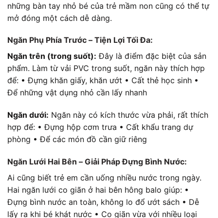
những bàn tay nhỏ bé của trẻ mầm non cũng có thể tự
mở đóng một cách dễ dàng.
Ngăn Phụ Phía Trước – Tiện Lợi Tối Đa:
Ngăn trên (trong suốt):
Đây là điểm đặc biệt của sản
phẩm. Làm từ vải PVC trong suốt, ngăn này thích hợp
để: • Đựng khăn giấy, khăn ướt • Cất thẻ học sinh •
Để những vật dụng nhỏ cần lấy nhanh
Ngăn dưới:
Ngăn này có kích thước vừa phải, rất thích
hợp để: • Đựng hộp cơm trưa • Cất khẩu trang dự
phòng • Để các món đồ cần giữ riêng
Ngăn Lưới Hai Bên – Giải Pháp Đựng Bình Nước:
Ai cũng biết trẻ em cần uống nhiều nước trong ngày.
Hai ngăn lưới co giãn ở hai bên hông balo giúp: •
Đựng bình nước an toàn, không lo đổ ướt sách • Dễ
lấy ra khi bé khát nước • Co giãn vừa với nhiều loại