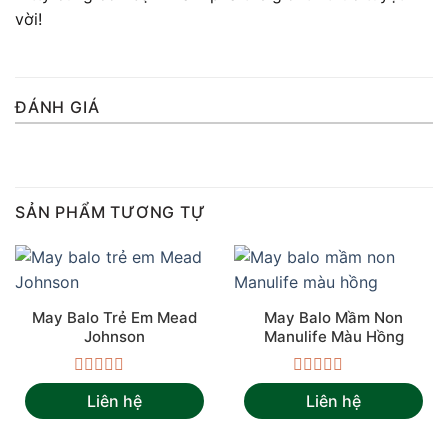
vời!
ĐÁNH GIÁ
SẢN PHẨM TƯƠNG TỰ
May Balo Trẻ Em Mead
May Balo Mầm Non
Johnson
Manulife Màu Hồng
Được
Được
Liên hệ
Liên hệ
xếp
xếp
hạng
hạng
0
0