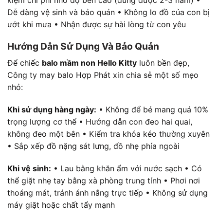
Dễ dàng vệ sinh và bảo quản • Không lo đồ của con bị
ướt khi mưa • Nhận được sự hài lòng từ con yêu
Hướng Dẫn Sử Dụng Và Bảo Quản
Để chiếc
balo mầm non Hello Kitty
luôn bền đẹp,
Công ty may balo Hợp Phát xin chia sẻ một số mẹo
nhỏ:
Khi sử dụng hàng ngày:
• Không để bé mang quá 10%
trọng lượng cơ thể • Hướng dẫn con đeo hai quai,
không đeo một bên • Kiểm tra khóa kéo thường xuyên
• Sắp xếp đồ nặng sát lưng, đồ nhẹ phía ngoài
Khi vệ sinh:
• Lau bằng khăn ẩm với nước sạch • Có
thể giặt nhẹ tay bằng xà phòng trung tính • Phơi nơi
thoáng mát, tránh ánh nắng trực tiếp • Không sử dụng
máy giặt hoặc chất tẩy mạnh