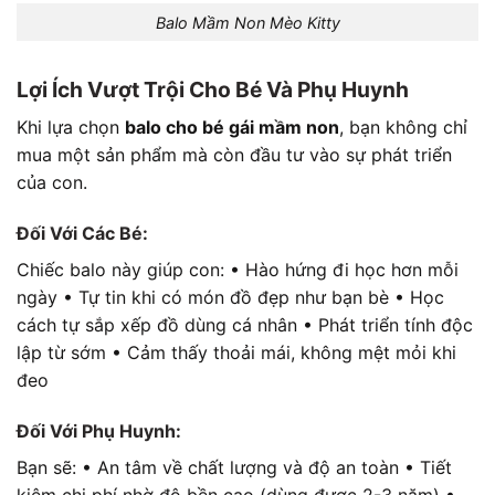
Balo Mầm Non Mèo Kitty
Lợi Ích Vượt Trội Cho Bé Và Phụ Huynh
Khi lựa chọn
balo cho bé gái mầm non
, bạn không chỉ
mua một sản phẩm mà còn đầu tư vào sự phát triển
của con.
Đối Với Các Bé:
Chiếc balo này giúp con: • Hào hứng đi học hơn mỗi
ngày • Tự tin khi có món đồ đẹp như bạn bè • Học
cách tự sắp xếp đồ dùng cá nhân • Phát triển tính độc
lập từ sớm • Cảm thấy thoải mái, không mệt mỏi khi
đeo
Đối Với Phụ Huynh:
Bạn sẽ: • An tâm về chất lượng và độ an toàn • Tiết
kiệm chi phí nhờ độ bền cao (dùng được 2-3 năm) •