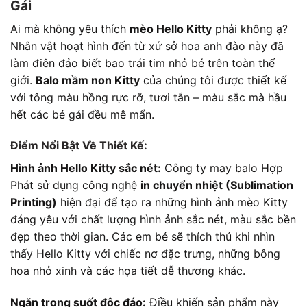
Gái
Ai mà không yêu thích
mèo Hello Kitty
phải không ạ?
Nhân vật hoạt hình đến từ xứ sở hoa anh đào này đã
làm điên đảo biết bao trái tim nhỏ bé trên toàn thế
giới.
Balo mầm non Kitty
của chúng tôi được thiết kế
với tông màu hồng rực rỡ, tươi tắn – màu sắc mà hầu
hết các bé gái đều mê mẩn.
Điểm Nổi Bật Về Thiết Kế:
Hình ảnh Hello Kitty sắc nét:
Công ty may balo Hợp
Phát sử dụng công nghệ
in chuyển nhiệt (Sublimation
Printing)
hiện đại để tạo ra những hình ảnh mèo Kitty
đáng yêu với chất lượng hình ảnh sắc nét, màu sắc bền
đẹp theo thời gian. Các em bé sẽ thích thú khi nhìn
thấy Hello Kitty với chiếc nơ đặc trưng, những bông
hoa nhỏ xinh và các họa tiết dễ thương khác.
Ngăn trong suốt độc đáo:
Điều khiến sản phẩm này