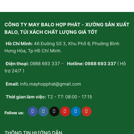
5
5
sao
sao
CÔNG TY MAY BALO HỢP PHÁT - XƯỞNG SẢN XUẤT
BALO, TÚI XÁCH CHẤT LƯỢNG GIÁ TỐT
Hồ Chí Minh:
46 Đường Số 3, Khu Phố 6, Phường Bình
Hưng Hòa, Tp Hồ Chí Minh.
Điện thoại:
0988 693 337
-
Hotline:
0988 693 337
( Hỗ
trợ 24/7 )
Email:
info.mayhopphat@gmail.com
Thời gian làm việc:
T2 - T7: 08:00 - 17:15
Follow us:
THÔNG TIN HƯỚNG DẪN