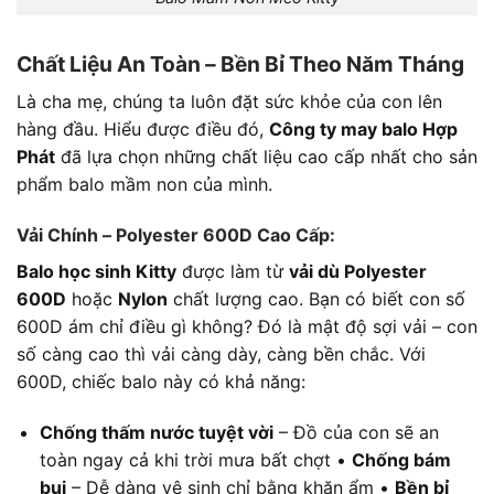
Chất Liệu An Toàn – Bền Bỉ Theo Năm Tháng
Là cha mẹ, chúng ta luôn đặt sức khỏe của con lên
hàng đầu. Hiểu được điều đó,
Công ty may balo Hợp
Phát
đã lựa chọn những chất liệu cao cấp nhất cho sản
phẩm balo mầm non của mình.
Vải Chính – Polyester 600D Cao Cấp:
Balo học sinh Kitty
được làm từ
vải dù Polyester
600D
hoặc
Nylon
chất lượng cao. Bạn có biết con số
600D ám chỉ điều gì không? Đó là mật độ sợi vải – con
số càng cao thì vải càng dày, càng bền chắc. Với
600D, chiếc balo này có khả năng:
Chống thấm nước tuyệt vời
– Đồ của con sẽ an
toàn ngay cả khi trời mưa bất chợt •
Chống bám
bụi
– Dễ dàng vệ sinh chỉ bằng khăn ẩm •
Bền bỉ