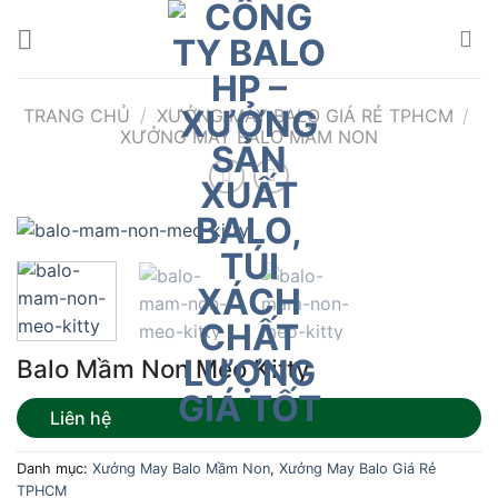
Bỏ
qua
nội
dung
TRANG CHỦ
/
XƯỞNG MAY BALO GIÁ RẺ TPHCM
/
XƯỞNG MAY BALO MẦM NON
Balo Mầm Non Mèo Kitty
Liên hệ
Danh mục:
Xưởng May Balo Mầm Non
,
Xưởng May Balo Giá Rẻ
TPHCM