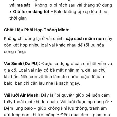
với ma sát
– Không lo bị rách sau vài tháng sử dụng
•
Giữ form dáng tốt
– Balo không bị xẹp lép theo
thời gian
Chất Liệu Phối Hợp Thông Minh:
Không chỉ dừng lại ở vải chính,
cặp sách mầm non
này
còn kết hợp nhiều loại vải khác nhau để tối ưu hóa
công năng:
Vải Simili (Da PU):
Được sử dụng ở các chi tiết viền và
gia cố. Loại vải này có bề mặt nhẵn mịn, dễ lau chùi
khi bẩn. Nếu con vô tình làm đổ nước hoặc để bẩn
balo, bạn chỉ cần lau nhẹ là sạch ngay.
Vải lưới Air Mesh:
Đây là “bí quyết” giúp bé luôn cảm
thấy thoải mái khi đeo balo. Vải lưới được áp dụng ở: •
Đệm lưng balo – giúp không khí lưu thông, tránh ẩm
ướt lưng con khi trời nóng • Đệm quai đeo – giảm ma