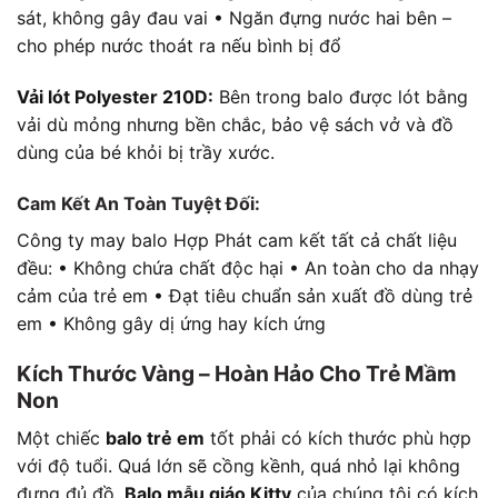
sát, không gây đau vai • Ngăn đựng nước hai bên –
cho phép nước thoát ra nếu bình bị đổ
Vải lót Polyester 210D:
Bên trong balo được lót bằng
vải dù mỏng nhưng bền chắc, bảo vệ sách vở và đồ
dùng của bé khỏi bị trầy xước.
Cam Kết An Toàn Tuyệt Đối:
Công ty may balo Hợp Phát cam kết tất cả chất liệu
đều: • Không chứa chất độc hại • An toàn cho da nhạy
cảm của trẻ em • Đạt tiêu chuẩn sản xuất đồ dùng trẻ
em • Không gây dị ứng hay kích ứng
Kích Thước Vàng – Hoàn Hảo Cho Trẻ Mầm
Non
Một chiếc
balo trẻ em
tốt phải có kích thước phù hợp
với độ tuổi. Quá lớn sẽ cồng kềnh, quá nhỏ lại không
đựng đủ đồ.
Balo mẫu giáo Kitty
của chúng tôi có kích