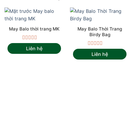
May Balo thời trang MK
May Balo Thời Trang
Birdy Bag
Được
Liên hệ
xếp
Được
Liên hệ
hạng
xếp
0
hạng
5
0
sao
5
sao