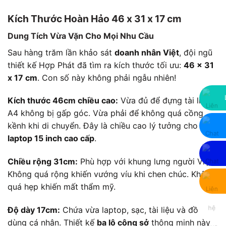
Kích Thước Hoàn Hảo 46 x 31 x 17 cm
Dung Tích Vừa Vặn Cho Mọi Nhu Cầu
Sau hàng trăm lần khảo sát
doanh nhân Việt
, đội ngũ
thiết kế Hợp Phát đã tìm ra kích thước tối ưu:
46 x 31
x 17 cm
. Con số này không phải ngẫu nhiên!
Kích thước 46cm chiều cao:
Vừa đủ để đựng tài liệu
A4 không bị gấp góc. Vừa phải để không quá cồng
kềnh khi di chuyển. Đây là chiều cao lý tưởng cho
balo
laptop 15 inch cao cấp
.
Chiều rộng 31cm:
Phù hợp với khung lưng người Việt.
Không quá rộng khiến vướng víu khi chen chúc. Không
quá hẹp khiến mất thẩm mỹ.
Độ dày 17cm:
Chứa vừa laptop, sạc, tài liệu và đồ
dùng cá nhân. Thiết kế
ba lô công sở
thông minh này