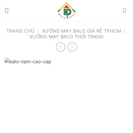
Bỏ
qua
nội
dung
TRANG CHỦ
/
XƯỞNG MAY BALO GIÁ RẺ TPHCM
/
XƯỞNG MAY BALO THỜI TRANG