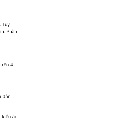
. Tuy
au. Phần
trên 4
i đàn
c kiểu áo