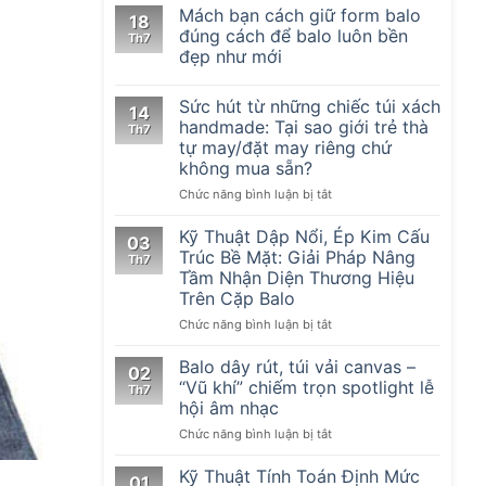
Mách bạn cách giữ form balo
18
đúng cách để balo luôn bền
Th7
đẹp như mới
Sức hút từ những chiếc túi xách
14
handmade: Tại sao giới trẻ thà
Th7
tự may/đặt may riêng chứ
không mua sẵn?
ở
Chức năng bình luận bị tắt
Sức
hút
Kỹ Thuật Dập Nổi, Ép Kim Cấu
03
từ
Trúc Bề Mặt: Giải Pháp Nâng
Th7
những
Tầm Nhận Diện Thương Hiệu
chiếc
Trên Cặp Balo
túi
xách
ở
Chức năng bình luận bị tắt
handmade:
Kỹ
Tại
Thuật
Balo dây rút, túi vải canvas –
02
sao
Dập
“Vũ khí” chiếm trọn spotlight lễ
Th7
giới
Nổi,
hội âm nhạc
trẻ
Ép
thà
ở
Chức năng bình luận bị tắt
Kim
tự
Balo
Cấu
may/
dây
Trúc
Kỹ Thuật Tính Toán Định Mức
01