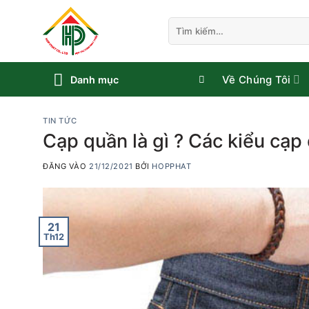
Bỏ
qua
Tìm
kiếm:
nội
dung
Về Chúng Tôi
Danh mục
TIN TỨC
Cạp quần là gì ? Các kiểu cạp
ĐĂNG VÀO
21/12/2021
BỞI
HOPPHAT
21
Th12