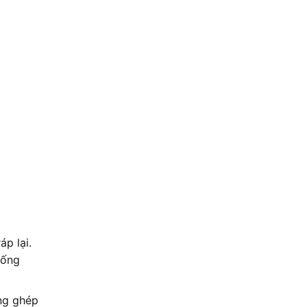
p lại.
 ống
ng ghép