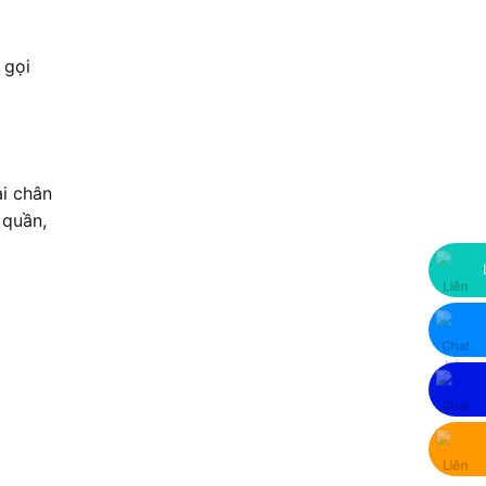
 gọi
i chân
 quần,