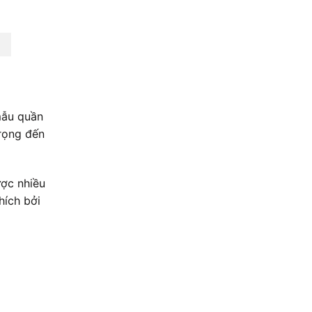
mẫu quần
trọng đến
ược nhiều
hích bởi