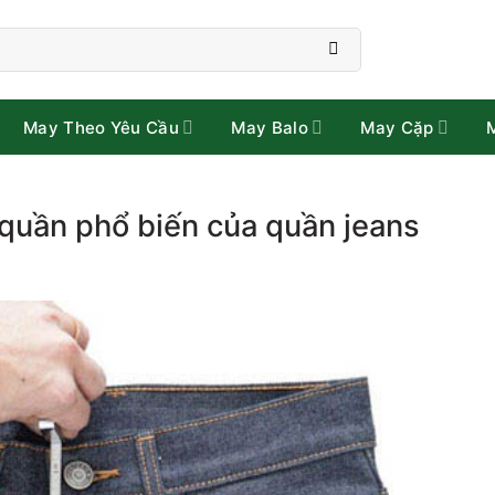
May Theo Yêu Cầu
May Balo
May Cặp
 quần phổ biến của quần jeans