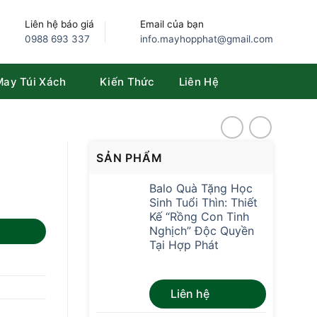
Liên hệ báo giá
Email của bạn
0988 693 337
info.mayhopphat@gmail.com
May Túi Xách
Kiến Thức
Liên Hệ
SẢN PHẨM
-
Balo Quà Tặng Học
Sinh Tuổi Thìn: Thiết
Kế “Rồng Con Tinh
Nghịch” Độc Quyền
Tại Hợp Phát
Được xếp
Liên hệ
hạng
4.67
5
sao