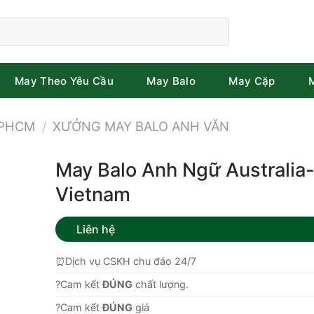
May Theo Yêu Cầu
May Balo
May Cặp
TPHCM
/
XƯỞNG MAY BALO ANH VĂN
May Balo Anh Ngữ Australia
Vietnam
Liên hệ
⏰Dịch vụ CSKH chu đáo 24/7
?Cam kết
ĐÚNG
chất lượng.
?Cam kết
ĐÚNG
giá