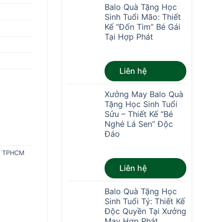
Balo Quà Tặng Học
Sinh Tuổi Mão: Thiết
Kế “Đốn Tim” Bé Gái
Tại Hợp Phát
Được xếp
Liên hệ
hạng
4.67
5
sao
Xưởng May Balo Quà
Tặng Học Sinh Tuổi
Sửu – Thiết Kế “Bé
Nghé Lá Sen” Độc
Đáo
ẻ TPHCM
Được xếp
Liên hệ
hạng
4.67
5
sao
Balo Quà Tặng Học
Sinh Tuổi Tý: Thiết Kế
Độc Quyền Tại Xưởng
May Hợp Phát