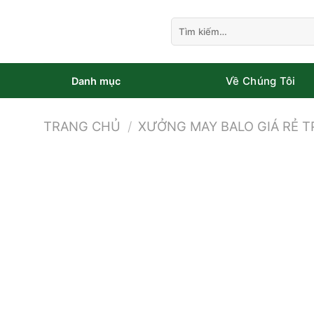
Bỏ
qua
Tìm
kiếm:
nội
dung
Về Chúng Tôi
Danh mục
TRANG CHỦ
/
XƯỞNG MAY BALO GIÁ RẺ 