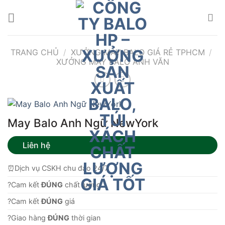
Bỏ
qua
nội
dung
TRANG CHỦ
/
XƯỞNG MAY BALO GIÁ RẺ TPHCM
/
XƯỞNG MAY BALO ANH VĂN
May Balo Anh Ngữ NewYork
Liên hệ
⏰Dịch vụ CSKH chu đáo 24/7
?Cam kết
ĐÚNG
chất lượng.
?Cam kết
ĐÚNG
giá
?Giao hàng
ĐÚNG
thời gian