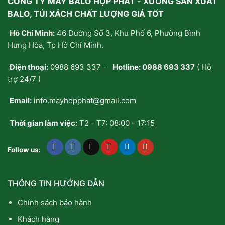
CÔNG TY MAY BALO HỢP PHÁT - XƯỞNG SẢN XUẤT
BALO, TÚI XÁCH CHẤT LƯỢNG GIÁ TỐT
Hồ Chí Minh:
46 Đường Số 3, Khu Phố 6, Phường Bình
Hưng Hòa, Tp Hồ Chí Minh.
Điện thoại:
0988 693 337
-
Hotline:
0988 693 337
( Hỗ
trợ 24/7 )
Email:
info.mayhopphat@gmail.com
Thời gian làm việc:
T2 - T7: 08:00 - 17:15
Follow us:
THÔNG TIN HƯỚNG DẪN
Chính sách bảo hành
Khách hàng