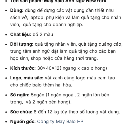
Tên sản phẩm: May Balo Anh Ngữ NewYork
Dùng:
dùng để đựng các vật dụng cần thiết như
sách vở, laptop, phụ kiện và làm quà tặng cho nhân
viên, quà tặng cho doanh nghiệp.
Chất liệu:
bố 2 màu
Đối tượng:
quà tặng nhân viên, quà tặng quảng cáo,
trung tâm anh ngữ đặt làm quà tặng cho các bạn
học sinh, shop hoặc cửa hàng thời trang.
Kích thước:
30x40x12( ngang x cao x hong)
Logo, màu sắc:
vải xanh cùng logo màu cam tạo
cho chiếc balo thêm hài hòa.
Số ngăn:
5ngăn (1 ngăn ngoài, 2 ngăn lớn bên
trong, và 2 ngăn bên hong).
Sức chứa:
8 đến 12 kg tùy theo số lượng vật dụng.
Nguốn gốc:
Công ty May Balo HP