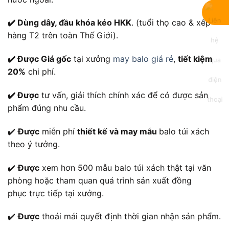
✔️ Dùng dây, đầu khóa kéo HKK
. (tuổi thọ cao & xếp
hàng T2 trên toàn Thế Giới).
✔️ Được Giá gốc
tại xưởng
may balo giá rẻ
,
tiết kiệm
20%
chi phí.
✔️ Được
tư vấn, giải thích chính xác để có được sản
phẩm đúng nhu cầu.
✔️
Được
miễn phí
thiết kế và may mẫu
balo túi xách
theo ý tưởng.
✔️
Được
xem hơn 500 mẫu balo túi xách thật tại văn
phòng hoặc tham quan quá trình sản xuất đồng
phục trực tiếp tại xưởng.
✔️
Được
thoải mái quyết định thời gian nhận sản phẩm.