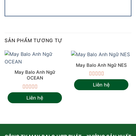
SẢN PHẨM TƯƠNG TỰ
May Balo Anh Ngữ NES
May Balo Anh Ngữ
OCEAN
Được
Liên hệ
xếp
hạng
Được
0
Liên hệ
xếp
5
hạng
sao
0
5
sao