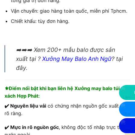
tổng giá trị đơn hàng.
Vận chuyển: giao hàng toàn quốc, miễn phí Tphcm.
Chiết khấu: tùy đơn hàng.
➡️➡️➡️ Xem 200+ mẫu balo được sản
xuất tại ?
Xưởng May Balo Anh Ngữ
? tại
đây.
⚜️Điểm nổi bật khi bạn liên hệ Xưởng may balo túi
xách Hợp Phát:
✔️ Nguyên liệu vải
có chứng nhận nguồn gốc xuất xứ
rõ ràng.
✔️ Mực in rõ nguồn gốc
, không độc tố nhâp trực tiếp
nước ngoài.