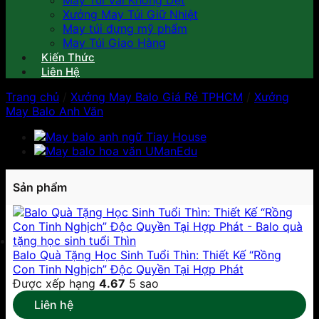
May Túi Vải Không Dệt
Xưởng May Túi Giữ Nhiệt
May túi đựng mỹ phẩm
May Túi Giao Hàng
Kiến Thức
Liên Hệ
Trang chủ
/
Xưởng May Balo Giá Rẻ TPHCM
/
Xưởng
May Balo Anh Văn
Sản phẩm
Balo Quà Tặng Học Sinh Tuổi Thìn: Thiết Kế “Rồng
Con Tinh Nghịch” Độc Quyền Tại Hợp Phát
Được xếp hạng
4.67
5 sao
Liên hệ