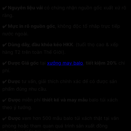
✔️ Nguyên liệu vải
có chứng nhận nguồn gốc xuất xứ rõ
ràng.
✔️ Mực in rõ nguồn gốc
, không độc tố nhâp trực tiếp
nước ngoài.
✔️ Dùng dây, đầu khóa kéo HKK
. (tuổi thọ cao & xếp
hàng T2 trên toàn Thế Giới).
✔️ Được Giá gốc
tại
xưởng may balo
,
tiết kiệm 20%
chi
phí.
✔️ Được
tư vấn, giải thích chính xác để có được sản
phẩm đúng nhu cầu.
✔️
Được
miễn phí
thiết kế và may mẫu
balo túi xách
theo ý tưởng.
✔️
Được
xem hơn 500 mẫu balo túi xách thật tại văn
phòng hoặc tham quan quá trình sản xuất đồng