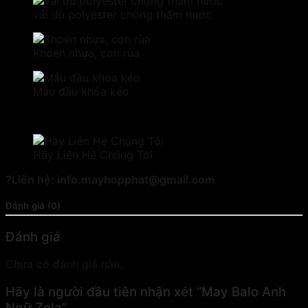
vải dù polyester chống thấm nước
Khoen nhựa, con rùa
Mẫu đầu khóa kéo
Hãy Liên Hệ Chúng Tôi
?Liên hệ: info.mayhopphat@gmail.com
Đánh giá (0)
Đánh giá
Chưa có đánh giá nào.
Hãy là người đầu tiên nhận xét “May Balo Anh
Ngữ Zela”