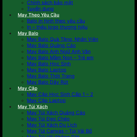
Chính sách bảo mật
Tuyển dụng
May Theo Yêu Cầu
Balo in hình theo yêu cầu
In – thêu logo thương hiệu
May Balo
May Balo Quà Tặng, Nhân Viên
May Balo Quảng Cáo
May Balo Anh Ngữ Anh Văn
May Balo Mầm Non – Trẻ em
May Balo Học Sinh
May Balo Laptop
May Balo Thời Trang
May Balo Dây Rút
May Cặp
May Cặp Học Sinh Cấp 1 – 2
May Cặp Laptop
May Túi Xách
May Túi Xách Quảng Cáo
May Túi Đeo Chéo
May Túi Xách Du Lịch
May Túi Canvas – Túi Vải Bố