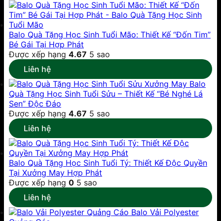
Balo Quà Tặng Học Sinh Tuổi Mão: Thiết Kế “Đốn Tim”
Bé Gái Tại Hợp Phát
Được xếp hạng
4.67
5 sao
Liên hệ
Xưởng May Balo
Quà Tặng Học Sinh Tuổi Sửu – Thiết Kế “Bé Nghé Lá
Sen” Độc Đáo
Được xếp hạng
4.67
5 sao
Liên hệ
Balo Quà Tặng Học Sinh Tuổi Tý: Thiết Kế Độc Quyền
Tại Xưởng May Hợp Phát
Được xếp hạng
0
5 sao
Liên hệ
Balo Vải Polyester