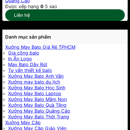
Quảng Cáo
Được xếp hạng
0
5 sao
Liên hệ
Danh mục sản phẩm
Xưởng May Balo Giá Rẻ TPHCM
Gia công balo
In Ấn Logo
May Balo Dây Rút
Tư vấn thiết kế balo
Xưởng May Balo Anh Văn
Xưởng may balo du lịch
Xưởng May Balo Học Sinh
Xưởng May Balo Laptop
Xưởng May Balo Mầm Non
Xưởng May Balo Quà Tặng
Xưởng May Balo Quảng Cáo
Xưởng May Balo Thời Trang
Xưởng May Cặp
Xưởng May Cặp Giáo Viên