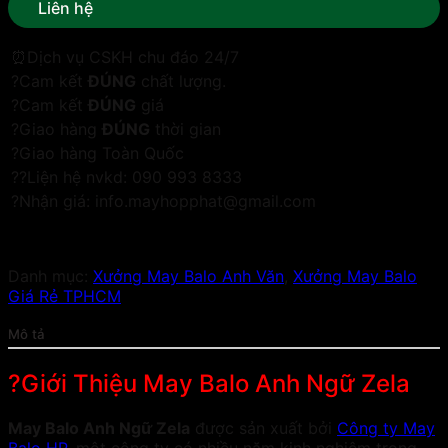
Liên hệ
⏰Dịch vụ CSKH chu đáo 24/7
?Cam kết
ĐÚNG
chất lượng.
?Cam kết
ĐÚNG
giá
?Giao hàng
ĐÚNG
thời gian
?Giao hàng Toàn Quốc
??Liện hệ nvkd: 090 993 8333
?Nhận giá: info.mayhopphat@gmail.com
Danh mục:
Xưởng May Balo Anh Văn
,
Xưởng May Balo
Giá Rẻ TPHCM
Mô tả
?Giới Thiệu May Balo Anh Ngữ Zela
May Balo Anh Ngữ Zela
được sản xuất bởi
Công ty May
Balo HP
, một công ty có nhiều năm kinh nghiệm trong