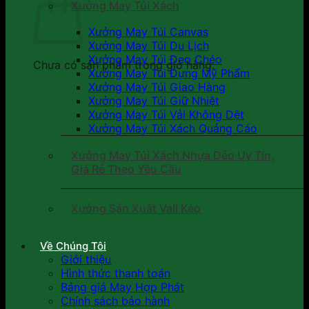
Xưởng May Túi Xách
Xưởng May Túi Canvas
Xưởng May Túi Du Lịch
Xưởng May Túi Đeo Chéo
Chưa có sản phẩm trong giỏ hàng.
Xưởng May Túi Đựng Mỹ Phẩm
Xưởng May Túi Giao Hàng
Xưởng May Túi Giữ Nhiệt
Xưởng May Túi Vải Không Dệt
Xưởng May Túi Xách Quảng Cáo
Xưởng May Túi Xách Nhựa Dẻo Uy Tín,
Giá Rẻ Theo Yêu Cầu
Xưởng Sản Xuất Vali Kéo
Về Chúng Tôi
Giới thiệu
Hình thức thanh toán
Bảng giá May Hợp Phát
Chính sách bảo hành