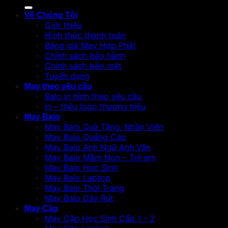
kiếm:
Về Chúng Tôi
Giới thiệu
Hình thức thanh toán
Bảng giá May Hợp Phát
Chính sách bảo hành
Chính sách bảo mật
Tuyển dụng
May theo yêu cầu
Balo in hình theo yêu cầu
In – thêu logo thương hiệu
May Balo
May Balo Quà Tặng, Nhân Viên
May Balo Quảng Cáo
May Balo Anh Ngữ Anh Văn
May Balo Mầm Non – Trẻ em
May Balo Học Sinh
May Balo Laptop
May Balo Thời Trang
May Balo Dây Rút
May Cặp
May Cặp Học Sinh Cấp 1 – 2