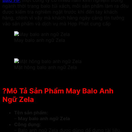
ngành thời trang balo túi xách, mỗi sản phẩm làm ra đều
được kiểm tra nghiêm ngặt trước khi đến tay khách
hàng, chính vì vậy mà khách hàng ngày càng tin tưởng
vào sản phẩm và dịch vụ mà Hợp Phát cung cấp
May balo anh ngữ Zela
Mặt hông balo anh ngữ Zela
?Mô Tả Sản Phẩm May Balo Anh
Ngữ Zela
Tên sản phẩm:
–
May balo anh ngữ Zela
Công dụng:
– Balo anh ngữ Zela được dùng để đựng tài liệu,