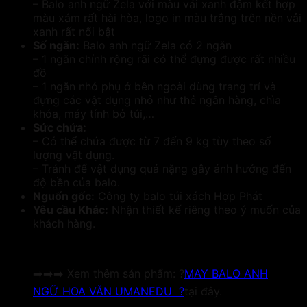
– Balo anh ngữ Zela với màu vải xanh đậm kết hợp
màu xám rất hài hòa, logo in màu trắng trên nền vải
xanh rất nổi bật
Số ngăn:
Balo anh ngữ Zela có 2 ngăn
– 1 ngăn chính rộng rãi có thể đựng được rất nhiều
đồ
– 1 ngăn nhỏ phụ ở bên ngoài dùng trang trí và
đựng các vật dụng nhỏ như thẻ ngân hàng, chìa
khóa, máy tính bỏ túi,…
Sức chứa:
– Có thể chứa được từ 7 đến 9 kg tùy theo số
lượng vật dụng.
– Tránh để vật dụng quá nặng gây ảnh hưởng đến
độ bền của balo.
Nguốn gốc:
Công ty balo túi xách Hợp Phát
Yêu cầu Khác:
Nhận thiết kế riêng theo ý muốn của
khách hàng.
➡️➡️➡️ Xem thêm sản phẩm: ?
MAY BALO ANH
NGỮ HOA VĂN UMANEDU ?
tại đây.