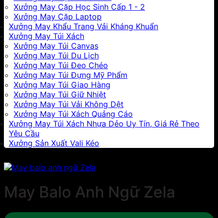
Xưởng May Cặp Học Sinh Cấp 1 - 2
Xưởng May Cặp Laptop
Xưởng May Khẩu Trang Vải Kháng Khuẩn
Xưởng May Túi Xách
Xưởng May Túi Canvas
Xưởng May Túi Du Lịch
Xưởng May Túi Đeo Chéo
Xưởng May Túi Đựng Mỹ Phẩm
Xưởng May Túi Giao Hàng
Xưởng May Túi Giữ Nhiệt
Xưởng May Túi Vải Không Dệt
Xưởng May Túi Xách Quảng Cáo
Xưởng May Túi Xách Nhựa Dẻo Uy Tín, Giá Rẻ Theo
Yêu Cầu
Xưởng Sản Xuất Vali Kéo
May Balo Anh Ngữ Zela