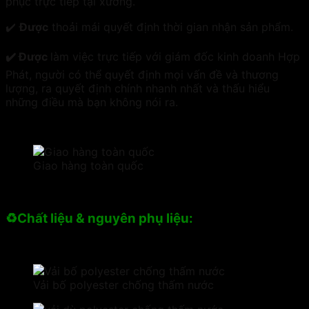
phục trực tiếp tại xưởng.
✔️
Được
thoải mái quyết định thời gian nhận sản phẩm.
✔️ Được
làm việc trực tiếp với giám đốc kinh doanh Hợp
Phát, người có thể quyết định mọi vấn đề và thương
lượng, ra quyết định chính nhanh nhất và thấu hiểu
những điều mà bạn không nói ra.
Giao hàng toàn quốc
♻️Chất liệu & nguyên phụ liệu:
Vải bố polyester chống thấm nước