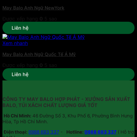
May Balo Anh Ngữ NewYork
Được xếp hạng
0
5 sao
Liên hệ
Xem nhanh
May Balo Anh Ngữ Quốc Tế Á Mỹ
Được xếp hạng
0
5 sao
Liên hệ
CÔNG TY MAY BALO HỢP PHÁT - XƯỞNG SẢN XUẤT
BALO, TÚI XÁCH CHẤT LƯỢNG GIÁ TỐT
Hồ Chí Minh:
46 Đường Số 3, Khu Phố 6, Phường Bình Hưng
Hòa, Tp Hồ Chí Minh.
Điện thoại:
0988 693 337
-
Hotline:
0988 693 337
( Hỗ trợ