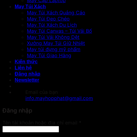
May Cặp Laptop
May Túi Xách
May Túi Xách Quảng Cáo
May Túi Đeo Chéo
May Túi Xách Du Lịch
May Túi Canvas – Túi Vải Bố
May Túi Vải Không Dệt
Xưởng May Túi Giữ Nhiệt
May túi đựng mỹ phẩm
May Túi Giao Hàng
Kiến thức
Liên hệ
Đăng nhập
Newsletter
Email của bạn
info.mayhopphat@gmail.com
Đăng nhập
Bắt
Tên tài khoản hoặc địa chỉ email
*
buộc