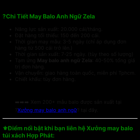
?Chi Tiết May Balo Anh Ngữ Zela
Năng lực sản xuất: 20.000 cái/tháng.
Đặt hàng tối thiểu: 150 đến 200 cái.
Thời gian may mẫu: 3-5 ngày (chỉ áp dụng đơn
hàng từ 500 cái trở lên.)
Thời gian sản xuất: 7-25 ngày. (tùy theo số lượng)
Tạm ứng
May balo anh ngữ Zela
: 40-50% tổng giá
trị đơn hàng.
Vận chuyển: giao hàng toàn quốc, miễn phí Tphcm.
Chiết khấu: tùy đơn hàng.
➡️➡️➡️ Xem 200+ mẫu balo được sản xuất tại
?
Xưởng may balo anh ngữ
? tại đây.
⚜️Điểm nổi bật khi bạn liên hệ Xưởng may balo
túi xách Hợp Phát: