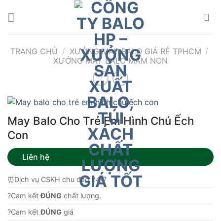
Bỏ
qua
nội
dung
TRANG CHỦ
/
XƯỞNG MAY BALO GIÁ RẺ TPHCM
/
XƯỞNG MAY BALO MẦM NON
May Balo Cho Trẻ Em Hình Chú Ếch
Con
Liên hệ
⏰Dịch vụ CSKH chu đáo 24/7
?Cam kết
ĐÚNG
chất lượng.
?Cam kết
ĐÚNG
giá