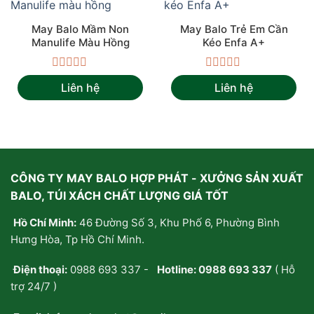
May Balo Mầm Non
May Balo Trẻ Em Cần
Manulife Màu Hồng
Kéo Enfa A+
Được
Được
Liên hệ
Liên hệ
xếp
xếp
hạng
hạng
0
0
5
5
sao
sao
CÔNG TY MAY BALO HỢP PHÁT - XƯỞNG SẢN XUẤT
BALO, TÚI XÁCH CHẤT LƯỢNG GIÁ TỐT
Hồ Chí Minh:
46 Đường Số 3, Khu Phố 6, Phường Bình
Hưng Hòa, Tp Hồ Chí Minh.
Điện thoại:
0988 693 337
-
Hotline:
0988 693 337
( Hỗ
trợ 24/7 )