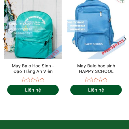
May Balo Học Sinh –
May Balo học sinh
Đạo Tràng An Viên
HAPPY SCHOOL
Được
Được
Liên hệ
Liên hệ
xếp
xếp
hạng
hạng
0
0
5
5
sao
sao