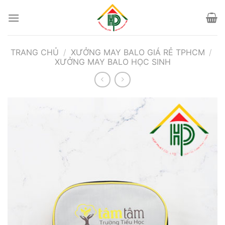
Bỏ
qua
nội
dung
TRANG CHỦ
/
XƯỞNG MAY BALO GIÁ RẺ TPHCM
/
XƯỞNG MAY BALO HỌC SINH