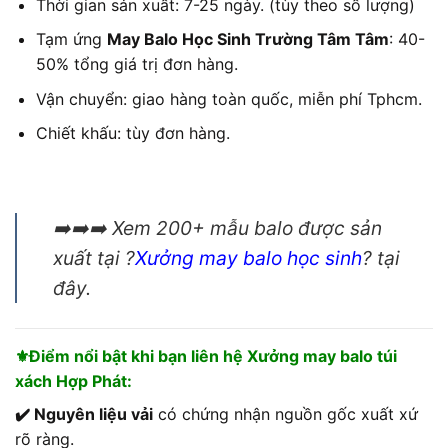
Thời gian sản xuất: 7-25 ngày. (tùy theo số lượng)
Tạm ứng
May Balo Học Sinh Trường Tâm Tâm
: 40-
50% tổng giá trị đơn hàng.
Vận chuyển: giao hàng toàn quốc, miễn phí Tphcm.
Chiết khấu: tùy đơn hàng.
➡️➡️➡️ Xem 200+ mẫu balo được sản
xuất tại ?
Xưởng may balo học sinh
? tại
đây.
⚜️Điểm nổi bật khi bạn liên hệ Xưởng may balo túi
xách Hợp Phát:
✔️ Nguyên liệu vải
có chứng nhận nguồn gốc xuất xứ
rõ ràng.