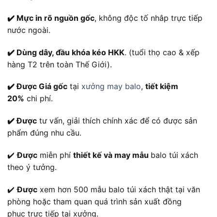
✔️ Mực in rõ nguồn gốc
, không độc tố nhâp trực tiếp
nước ngoài.
✔️ Dùng dây, đầu khóa kéo HKK
. (tuổi thọ cao & xếp
hàng T2 trên toàn Thế Giới).
✔️ Được Giá gốc
tại
xưởng may balo
,
tiết kiệm
20%
chi phí.
✔️ Được
tư vấn, giải thích chính xác để có được sản
phẩm đúng nhu cầu.
✔️
Được
miễn phí
thiết kế và may mẫu
balo túi xách
theo ý tưởng.
✔️
Được
xem hơn 500 mẫu balo túi xách thật tại văn
phòng hoặc tham quan quá trình sản xuất đồng
phục trực tiếp tại xưởng.