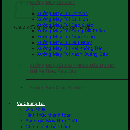
Xưởng May Túi Xách
Xưởng May Túi Canvas
Xưởng May Túi Du Lịch
Xưởng May Túi Đeo Chéo
Chưa có sản phẩm trong giỏ hàng.
Xưởng May Túi Đựng Mỹ Phẩm
Xưởng May Túi Giao Hàng
Xưởng May Túi Giữ Nhiệt
Xưởng May Túi Vải Không Dệt
Xưởng May Túi Xách Quảng Cáo
Xưởng May Túi Xách Nhựa Dẻo Uy Tín,
Giá Rẻ Theo Yêu Cầu
Xưởng Sản Xuất Vali Kéo
Về Chúng Tôi
Giới thiệu
Hình thức thanh toán
Bảng giá May Hợp Phát
Chính sách bảo hành