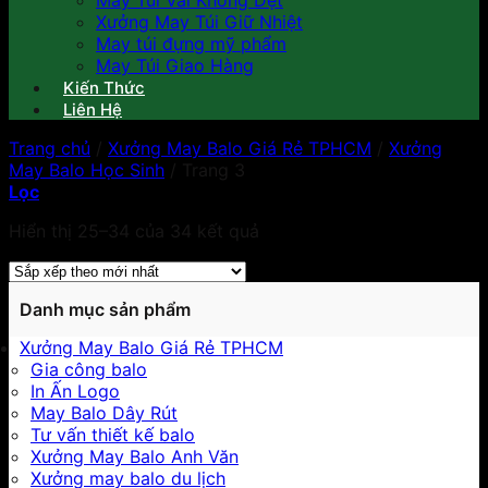
May Túi Vải Không Dệt
Xưởng May Túi Giữ Nhiệt
May túi đựng mỹ phẩm
May Túi Giao Hàng
Kiến Thức
Liên Hệ
Trang chủ
/
Xưởng May Balo Giá Rẻ TPHCM
/
Xưởng
May Balo Học Sinh
/
Trang 3
Lọc
Hiển thị 25–34 của 34 kết quả
Danh mục sản phẩm
Xưởng May Balo Giá Rẻ TPHCM
Gia công balo
In Ấn Logo
May Balo Dây Rút
Tư vấn thiết kế balo
Xưởng May Balo Anh Văn
Xưởng may balo du lịch