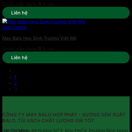
Được xếp hạng
0
5 sao
Liên hệ
Xem nhanh
May Balo Học Sinh Trường Việt Mỹ
Được xếp hạng
0
5 sao
Liên hệ
1
2
3
CÔNG TY MAY BALO HỢP PHÁT - XƯỞNG SẢN XUẤT
BALO, TÚI XÁCH CHẤT LƯỢNG GIÁ TỐT
Hồ Chí Minh:
46 Đường Số 3, Khu Phố 6, Phường Bình Hưng