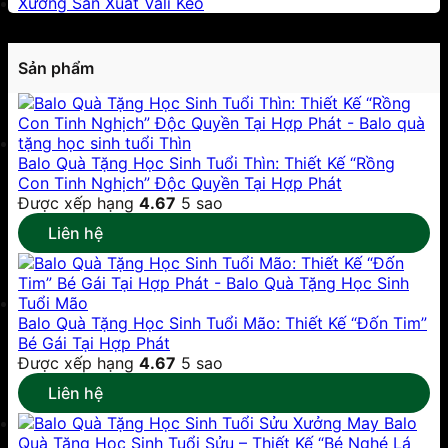
Xưởng Sản Xuất Vali Kéo
Sản phẩm
Balo Quà Tặng Học Sinh Tuổi Thìn: Thiết Kế “Rồng
Con Tinh Nghịch” Độc Quyền Tại Hợp Phát
Được xếp hạng
4.67
5 sao
Liên hệ
Balo Quà Tặng Học Sinh Tuổi Mão: Thiết Kế “Đốn Tim”
Bé Gái Tại Hợp Phát
Được xếp hạng
4.67
5 sao
Liên hệ
Xưởng May Balo
Quà Tặng Học Sinh Tuổi Sửu – Thiết Kế “Bé Nghé Lá