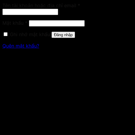
Bắt
Tên tài khoản hoặc địa chỉ email
*
buộc
Bắt
Mật khẩu
*
buộc
Ghi nhớ mật khẩu
Đăng nhập
Quên mật khẩu?