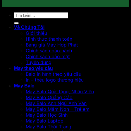
Tìm
kiếm:
Về Chúng Tôi
Giới thiệu
Hình thức thanh toán
Bảng giá May Hợp Phát
Chính sách bảo hành
Chính sách bảo mật
Tuyển dụng
May theo yêu cầu
Balo in hình theo yêu cầu
In – thêu logo thương hiệu
May Balo
May Balo Quà Tặng, Nhân Viên
May Balo Quảng Cáo
May Balo Anh Ngữ Anh Văn
May Balo Mầm Non – Trẻ em
May Balo Học Sinh
May Balo Laptop
May Balo Thời Trang