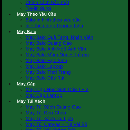
Chính sách bảo mật
Tuyển dụng
May Theo Yêu Cầu
Balo in hình theo yêu cầu
In – thêu logo thương hiệu
May Balo
May Balo Quà Tặng, Nhân Viên
May Balo Quảng Cáo
May Balo Anh Ngữ Anh Văn
May Balo Mầm Non – Trẻ em
May Balo Học Sinh
May Balo Laptop
May Balo Thời Trang
May Balo Dây Rút
May Cặp
May Cặp Học Sinh Cấp 1 – 2
May Cặp Laptop
May Túi Xách
May Túi Xách Quảng Cáo
May Túi Đeo Chéo
May Túi Xách Du Lịch
May Túi Canvas – Túi Vải Bố