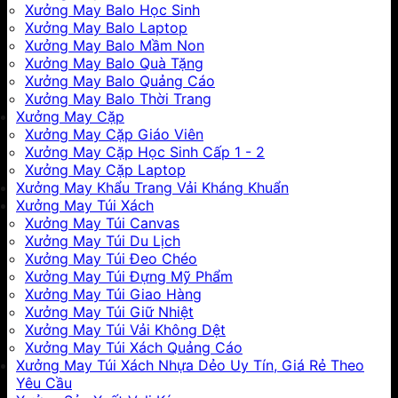
Xưởng May Balo Học Sinh
Xưởng May Balo Laptop
Xưởng May Balo Mầm Non
Xưởng May Balo Quà Tặng
Xưởng May Balo Quảng Cáo
Xưởng May Balo Thời Trang
Xưởng May Cặp
Xưởng May Cặp Giáo Viên
Xưởng May Cặp Học Sinh Cấp 1 - 2
Xưởng May Cặp Laptop
Xưởng May Khẩu Trang Vải Kháng Khuẩn
Xưởng May Túi Xách
Xưởng May Túi Canvas
Xưởng May Túi Du Lịch
Xưởng May Túi Đeo Chéo
Xưởng May Túi Đựng Mỹ Phẩm
Xưởng May Túi Giao Hàng
Xưởng May Túi Giữ Nhiệt
Xưởng May Túi Vải Không Dệt
Xưởng May Túi Xách Quảng Cáo
Xưởng May Túi Xách Nhựa Dẻo Uy Tín, Giá Rẻ Theo
Yêu Cầu