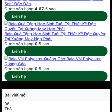
Sen” Độc Đáo
Được xếp hạng
4.67
5 sao
Liên hệ
Balo Quà Tặng Học Sinh Tuổi Tý: Thiết Kế Độc Quyền
Tại Xưởng May Hợp Phát
Được xếp hạng
0
5 sao
Liên hệ
Balo Vải Polyester
Quảng Cáo
Được xếp hạng
0
5 sao
Liên hệ
Bài viết mới
06
Th8