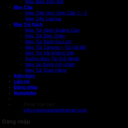
May Balo Dây Rút
May Cặp
May Cặp Học Sinh Cấp 1 – 2
May Cặp Laptop
May Túi Xách
May Túi Xách Quảng Cáo
May Túi Đeo Chéo
May Túi Xách Du Lịch
May Túi Canvas – Túi Vải Bố
May Túi Vải Không Dệt
Xưởng May Túi Giữ Nhiệt
May túi đựng mỹ phẩm
May Túi Giao Hàng
Kiến thức
Liên hệ
Đăng nhập
Newsletter
Email của bạn
info.mayhopphat@gmail.com
Đăng nhập