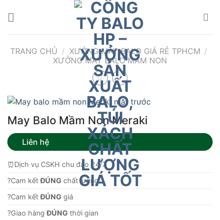
Bỏ
qua
nội
dung
TRANG CHỦ
/
XƯỞNG MAY BALO GIÁ RẺ TPHCM
/
XƯỞNG MAY BALO MẦM NON
May Balo Mầm Non Meraki
Liên hệ
⏰Dịch vụ CSKH chu đáo 24/7
?Cam kết
ĐÚNG
chất lượng.
?Cam kết
ĐÚNG
giá
?Giao hàng
ĐÚNG
thời gian