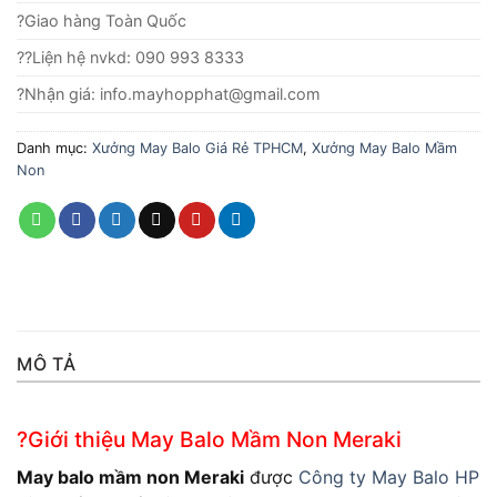
?Giao hàng Toàn Quốc
??Liện hệ nvkd: 090 993 8333
?Nhận giá: info.mayhopphat@gmail.com
Danh mục:
Xưởng May Balo Giá Rẻ TPHCM
,
Xưởng May Balo Mầm
Non
MÔ TẢ
?Giới thiệu May Balo Mầm Non Meraki
May balo mầm non Meraki
được
Công ty May Balo HP