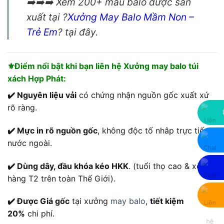
➡️➡️➡️ Xem 200+ mẫu balo được sản
xuất tại ?
Xưởng May Balo Mầm Non
–
Trẻ Em
? tại đây.
⚜️Điểm nổi bật khi bạn liên hệ Xưởng may balo túi
xách Hợp Phát:
✔️ Nguyên liệu vải
có chứng nhận nguồn gốc xuất xứ
rõ ràng.
✔️ Mực in rõ nguồn gốc
, không độc tố nhâp trực tiếp
nước ngoài.
✔️ Dùng dây, đầu khóa kéo HKK
. (tuổi thọ cao & xếp
hàng T2 trên toàn Thế Giới).
✔️ Được Giá gốc
tại xưởng
may balo
,
tiết kiệm
20%
chi phí.