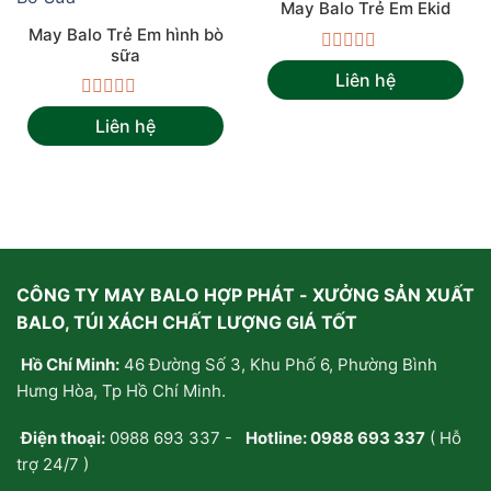
May Balo Trẻ Em Ekid
May Balo Trẻ Em hình bò
sữa
Được
Liên hệ
xếp
hạng
Được
0
Liên hệ
xếp
5
hạng
sao
0
5
sao
CÔNG TY MAY BALO HỢP PHÁT - XƯỞNG SẢN XUẤT
BALO, TÚI XÁCH CHẤT LƯỢNG GIÁ TỐT
Hồ Chí Minh:
46 Đường Số 3, Khu Phố 6, Phường Bình
Hưng Hòa, Tp Hồ Chí Minh.
Điện thoại:
0988 693 337
-
Hotline:
0988 693 337
( Hỗ
trợ 24/7 )