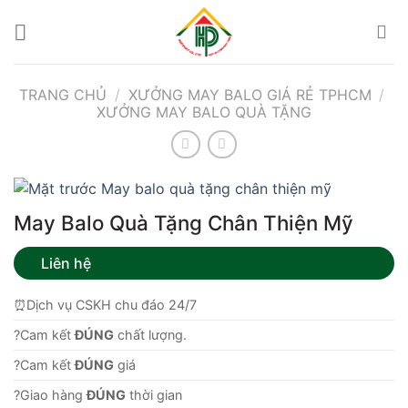
Bỏ
qua
nội
dung
TRANG CHỦ
/
XƯỞNG MAY BALO GIÁ RẺ TPHCM
/
XƯỞNG MAY BALO QUÀ TẶNG
May Balo Quà Tặng Chân Thiện Mỹ
Liên hệ
⏰Dịch vụ CSKH chu đáo 24/7
?Cam kết
ĐÚNG
chất lượng.
?Cam kết
ĐÚNG
giá
?Giao hàng
ĐÚNG
thời gian