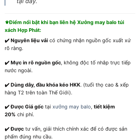
tại đây.
⚜️Điểm nổi bật khi bạn liên hệ Xưởng may balo túi
xách Hợp Phát:
✔️ Nguyên liệu vải
có chứng nhận nguồn gốc xuất xứ
rõ ràng.
✔️ Mực in rõ nguồn gốc
, không độc tố nhâp trực tiếp
nước ngoài.
✔️ Dùng dây, đầu khóa kéo HKK
. (tuổi thọ cao & xếp
hàng T2 trên toàn Thế Giới).
✔️ Được Giá gốc
tại
xưởng may balo
,
tiết kiệm
20%
chi phí.
✔️ Được
tư vấn, giải thích chính xác để có được sản
phẩm đúng nhu cầu.