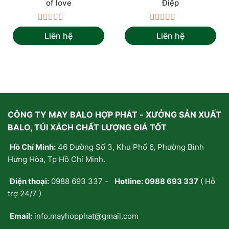
of love
Điệp
Được
Được
Liên hệ
Liên hệ
xếp
xếp
hạng
hạng
0
0
5
5
sao
sao
CÔNG TY MAY BALO HỢP PHÁT - XƯỞNG SẢN XUẤT
BALO, TÚI XÁCH CHẤT LƯỢNG GIÁ TỐT
Hồ Chí Minh:
46 Đường Số 3, Khu Phố 6, Phường Bình
Hưng Hòa, Tp Hồ Chí Minh.
Điện thoại:
0988 693 337
-
Hotline:
0988 693 337
( Hỗ
trợ 24/7 )
Email:
info.mayhopphat@gmail.com