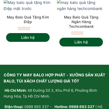
May Balo Quà Tặng Kim
May Balo Quà Tặng
Điệp
Ngân Hàng
Techcombank
Được
Liên hệ
xếp
Được
Liên hệ
hạng
xếp
0
hạng
5
0
sao
5
sao
CÔNG TY MAY BALO HỢP PHÁT - XƯỞNG SẢN XUẤT
BALO, TÚI XÁCH CHẤT LƯỢNG GIÁ TỐT
Hồ Chí Minh:
46 Đường Số 3, Khu Phố 6, Phường Bình
Hưng Hòa, Tp Hồ Chí Minh.
Điện thoại:
0988 693 337
-
Hotline:
0988 693 337
( Hỗ