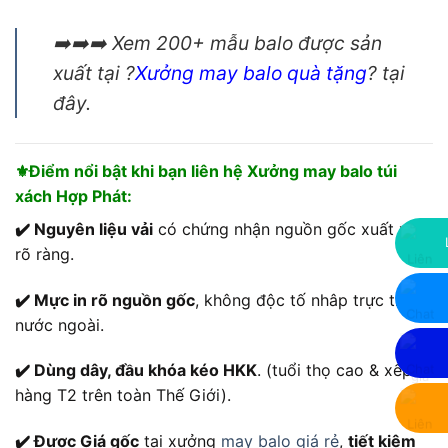
➡️➡️➡️ Xem 200+ mẫu balo được sản
xuất tại ?
Xưởng
may balo quà tặng
? tại
đây.
⚜️Điểm nổi bật khi bạn liên hệ Xưởng may balo túi
xách Hợp Phát:
✔️ Nguyên liệu vải
có chứng nhận nguồn gốc xuất xứ
rõ ràng.
✔️ Mực in rõ nguồn gốc
, không độc tố nhâp trực tiếp
nước ngoài.
✔️ Dùng dây, đầu khóa kéo HKK
. (tuổi thọ cao & xếp
hàng T2 trên toàn Thế Giới).
✔️ Được Giá gốc
tại xưởng
may balo giá rẻ
,
tiết kiệm