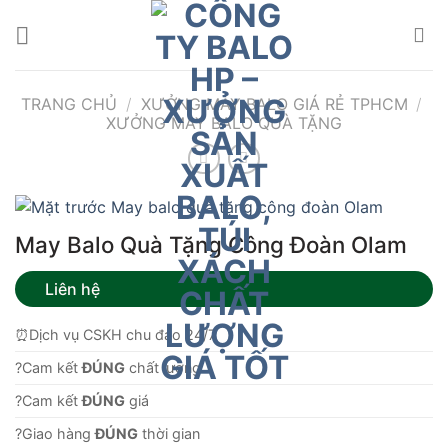
Bỏ
qua
nội
dung
TRANG CHỦ
/
XƯỞNG MAY BALO GIÁ RẺ TPHCM
/
XƯỞNG MAY BALO QUÀ TẶNG
May Balo Quà Tặng Công Đoàn Olam
Liên hệ
⏰Dịch vụ CSKH chu đáo 24/7
?Cam kết
ĐÚNG
chất lượng.
?Cam kết
ĐÚNG
giá
?Giao hàng
ĐÚNG
thời gian