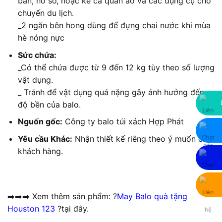
bản, hồ sơ, hoặc kể cả quần áo và các dụng cụ cho
chuyến du lịch.
_2 ngăn bên hong dùng để đựng chai nước khi mùa
hè nóng nực
Sức chứa:
_Có thể chứa được từ 9 đến 12 kg tùy theo số lượng
vật dụng.
_ Tránh để vật dụng quá nặng gây ảnh hưởng đến
độ bền của balo.
Nguốn gốc:
Công ty balo túi xách Hợp Phát
Yêu cầu Khác:
Nhận thiết kế riêng theo ý muốn của
khách hàng.
➡️➡️➡️ Xem thêm sản phẩm: ?
May Balo quà tặng
Houston 123
?tại đây.