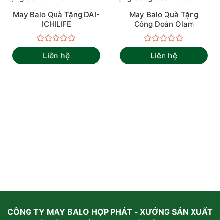
May Balo Quà Tặng DAI-
May Balo Quà Tặng
ICHILIFE
Công Đoàn Olam
Được
Được
Liên hệ
Liên hệ
xếp
xếp
hạng
hạng
0
0
5
5
sao
sao
CÔNG TY MAY BALO HỢP PHÁT - XƯỞNG SẢN XUẤT