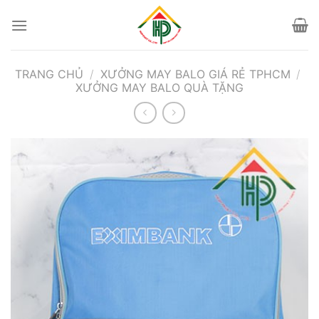
Bỏ
qua
nội
dung
TRANG CHỦ
/
XƯỞNG MAY BALO GIÁ RẺ TPHCM
/
XƯỞNG MAY BALO QUÀ TẶNG