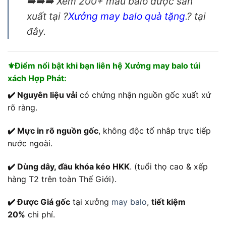
➡️➡️➡️ Xem 200+ mẫu balo được sản
xuất tại ?
Xưởng may balo quà tặng
.
? tại
đây.
⚜️Điểm nổi bật khi bạn liên hệ Xưởng may balo túi
xách Hợp Phát:
✔️ Nguyên liệu vải
có chứng nhận nguồn gốc xuất xứ
rõ ràng.
✔️ Mực in rõ nguồn gốc
, không độc tố nhâp trực tiếp
nước ngoài.
✔️ Dùng dây, đầu khóa kéo HKK
. (tuổi thọ cao & xếp
hàng T2 trên toàn Thế Giới).
✔️ Được Giá gốc
tại xưởng
may balo
,
tiết kiệm
20%
chi phí.