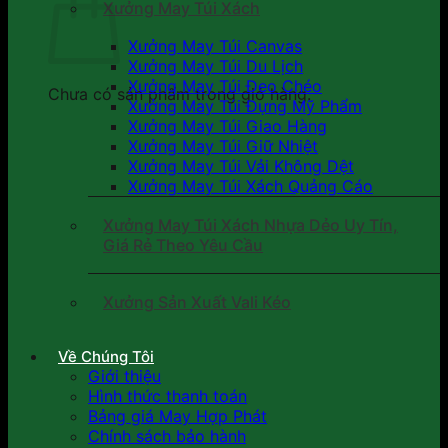
Xưởng May Túi Xách
Xưởng May Túi Canvas
Xưởng May Túi Du Lịch
Xưởng May Túi Đeo Chéo
Chưa có sản phẩm trong giỏ hàng.
Xưởng May Túi Đựng Mỹ Phẩm
Xưởng May Túi Giao Hàng
Xưởng May Túi Giữ Nhiệt
Xưởng May Túi Vải Không Dệt
Xưởng May Túi Xách Quảng Cáo
Xưởng May Túi Xách Nhựa Dẻo Uy Tín,
Giá Rẻ Theo Yêu Cầu
Xưởng Sản Xuất Vali Kéo
Về Chúng Tôi
Giới thiệu
Hình thức thanh toán
Bảng giá May Hợp Phát
Chính sách bảo hành