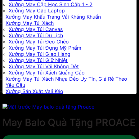
Xưởng May Cặp Học Sinh Cấp 1 - 2
Xưởng May Cặp Laptop
Xưởng May Khẩu Trang Vải Kháng Khuẩn
Xưởng May Túi Xách
Xưởng May Túi Canvas
Xưởng May Túi Du Lịch
Xưởng May Túi Đeo Chéo
Xưởng May Túi Đựng Mỹ Phẩm
Xưởng May Túi Giao Hàng
Xưởng May Túi Giữ Nhiệt
Xưởng May Túi Vải Không Dệt
Xưởng May Túi Xách Quảng Cáo
Xưởng May Túi Xách Nhựa Dẻo Uy Tín, Giá Rẻ Theo
Yêu Cầu
Xưởng Sản Xuất Vali Kéo
May Balo Quà Tặng PROACE