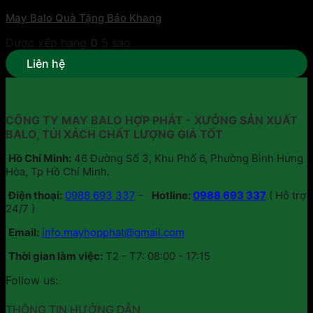
May Balo Quà Tặng Bảo Khang
Được xếp hạng
0
5 sao
Liên hệ
CÔNG TY MAY BALO HỢP PHÁT - XƯỞNG SẢN XUẤT
BALO, TÚI XÁCH CHẤT LƯỢNG GIÁ TỐT
Hồ Chí Minh:
46 Đường Số 3, Khu Phố 6, Phường Bình Hưng
Hòa, Tp Hồ Chí Minh.
Điện thoại:
0988 693 337
-
Hotline:
0988 693 337
( Hỗ trợ
24/7 )
Email:
info.mayhopphat@gmail.com
Thời gian làm việc:
T2 - T7: 08:00 - 17:15
Follow us:
THÔNG TIN HƯỚNG DẪN