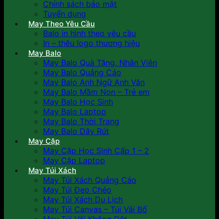
Chính sách bảo mật
Tuyển dụng
May Theo Yêu Cầu
Balo in hình theo yêu cầu
In – thêu logo thương hiệu
May Balo
May Balo Quà Tặng, Nhân Viên
May Balo Quảng Cáo
May Balo Anh Ngữ Anh Văn
May Balo Mầm Non – Trẻ em
May Balo Học Sinh
May Balo Laptop
May Balo Thời Trang
May Balo Dây Rút
May Cặp
May Cặp Học Sinh Cấp 1 – 2
May Cặp Laptop
May Túi Xách
May Túi Xách Quảng Cáo
May Túi Đeo Chéo
May Túi Xách Du Lịch
May Túi Canvas – Túi Vải Bố