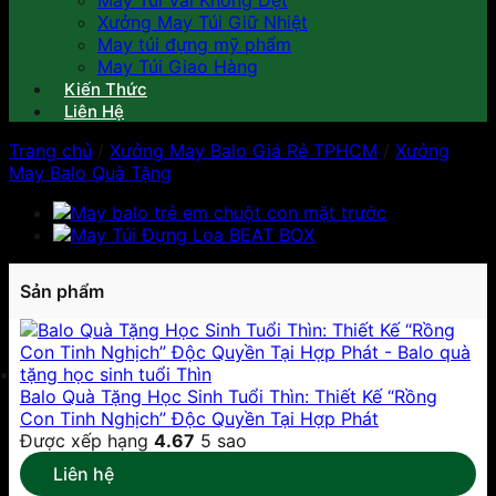
May Túi Vải Không Dệt
Xưởng May Túi Giữ Nhiệt
May túi đựng mỹ phẩm
May Túi Giao Hàng
Kiến Thức
Liên Hệ
Trang chủ
/
Xưởng May Balo Giá Rẻ TPHCM
/
Xưởng
May Balo Quà Tặng
Sản phẩm
Balo Quà Tặng Học Sinh Tuổi Thìn: Thiết Kế “Rồng
Con Tinh Nghịch” Độc Quyền Tại Hợp Phát
Được xếp hạng
4.67
5 sao
Liên hệ