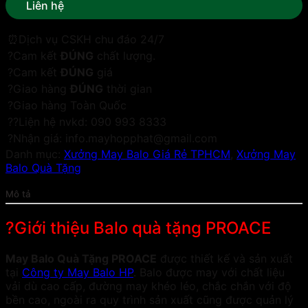
Liên hệ
⏰Dịch vụ CSKH chu đáo 24/7
?Cam kết
ĐÚNG
chất lượng.
?Cam kết
ĐÚNG
giá
?Giao hàng
ĐÚNG
thời gian
?Giao hàng Toàn Quốc
??Liện hệ nvkd: 090 993 8333
?Nhận giá: info.mayhopphat@gmail.com
Danh mục:
Xưởng May Balo Giá Rẻ TPHCM
,
Xưởng May
Balo Quà Tặng
Mô tả
?Giới thiệu Balo quà tặng PROACE
May Balo Quà Tặng PROACE
được thiết kế và sản xuất
tại
Công ty May Balo HP
. Balo được may với chất liệu
vải dù cao cấp, đường may khéo léo, chắc chắn với độ
bền cao, ngoài ra quy trình sản xuất cũng được quản lý