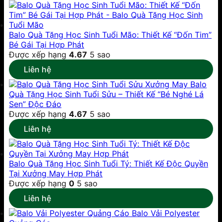
Balo Quà Tặng Học Sinh Tuổi Mão: Thiết Kế “Đốn Tim”
Bé Gái Tại Hợp Phát
Được xếp hạng
4.67
5 sao
Liên hệ
Xưởng May Balo
Quà Tặng Học Sinh Tuổi Sửu – Thiết Kế “Bé Nghé Lá
Sen” Độc Đáo
Được xếp hạng
4.67
5 sao
Liên hệ
Balo Quà Tặng Học Sinh Tuổi Tý: Thiết Kế Độc Quyền
Tại Xưởng May Hợp Phát
Được xếp hạng
0
5 sao
Liên hệ
Balo Vải Polyester