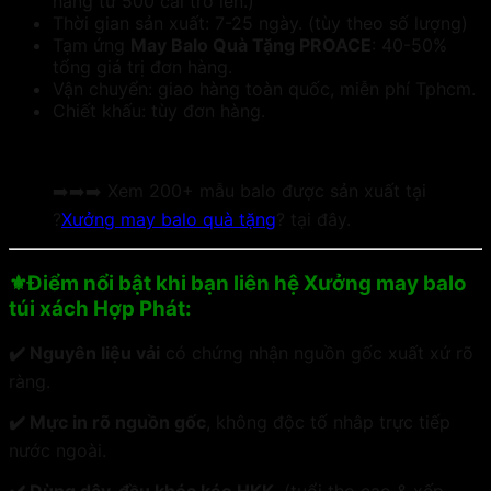
hàng từ 500 cái trở lên.)
Thời gian sản xuất: 7-25 ngày. (tùy theo số lượng)
Tạm ứng
May Balo Quà Tặng PROACE
: 40-50%
tổng giá trị đơn hàng.
Vận chuyển: giao hàng toàn quốc, miễn phí Tphcm.
Chiết khấu: tùy đơn hàng.
➡️➡️➡️ Xem 200+ mẫu balo được sản xuất tại
?
Xưởng may balo quà tặng
? tại đây.
⚜️Điểm nổi bật khi bạn liên hệ Xưởng may balo
túi xách Hợp Phát:
✔️ Nguyên liệu vải
có chứng nhận nguồn gốc xuất xứ rõ
ràng.
✔️ Mực in rõ nguồn gốc
, không độc tố nhâp trực tiếp
nước ngoài.