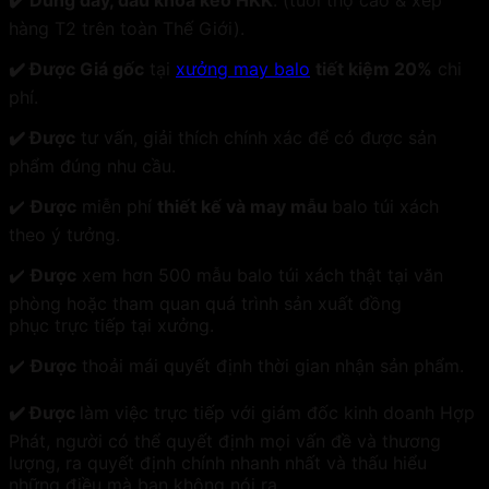
✔️ Dùng dây, đầu khóa kéo HKK
. (tuổi thọ cao & xếp
hàng T2 trên toàn Thế Giới).
✔️ Được Giá gốc
tại
xưởng may balo
tiết kiệm 20%
chi
phí.
✔️ Được
tư vấn, giải thích chính xác để có được sản
phẩm đúng nhu cầu.
✔️
Được
miễn phí
thiết kế và may mẫu
balo túi xách
theo ý tưởng.
✔️
Được
xem hơn 500 mẫu balo túi xách thật tại văn
phòng hoặc tham quan quá trình sản xuất đồng
phục trực tiếp tại xưởng.
✔️
Được
thoải mái quyết định thời gian nhận sản phẩm.
✔️ Được
làm việc trực tiếp với giám đốc kinh doanh Hợp
Phát, người có thể quyết định mọi vấn đề và thương
lượng, ra quyết định chính nhanh nhất và thấu hiểu
những điều mà bạn không nói ra.