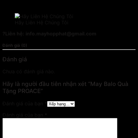
Hãy Liên Hệ Chúng Tôi
?Liên hệ: info.mayhopphat@gmail.com
Đánh giá (0)
Đánh giá
Chưa có đánh giá nào.
Hãy là người đầu tiên nhận xét “May Balo Quà
Tặng PROACE”
Đánh giá của bạn
*
Đánh giá của bạn
*