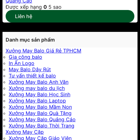
Quảng Cáo
Được xếp hạng
0
5 sao
Liên hệ
Danh mục sản phẩm
Xưởng May Balo Giá Rẻ TPHCM
Gia công balo
In Ấn Logo
May Balo Dây Rút
Tư vấn thiết kế balo
Xưởng May Balo Anh Văn
Xưởng may balo du lịch
Xưởng May Balo Học Sinh
Xưởng May Balo Laptop
Xưởng May Balo Mầm Non
Xưởng May Balo Quà Tặng
Xưởng May Balo Quảng Cáo
Xưởng May Balo Thời Trang
Xưởng May Cặp
Xưởng May Cặp Giáo Viên