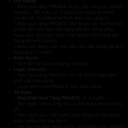
Đối tượng:
– Balo quà tặng PROACE được các công ty, doanh
nghiệp,…đặt may có in logo của công ty nhằm
truyền tải và quảng bá hình ảnh của công ty
– Balo quà tặng PROACE còn được các trường học,
trung tâm anh ngữ đặt hàng để làm đồng phục
hoặc quà tặng học viên. Các shop thời trang đặt
hàng để kinh doanh.
– Balo còn được các nhà hảo tâm đặt hàng để làm
quà tặng từ thiện
Kích thước:
– 43x30x15 (cao x ngang x hong)
Logo, màu sắc:
– Balo quà tặng PROACE với vải 420D màu đen
phối vải màu vàng
– Logo thêu chữ PROACE một màu trắng.
Số ngăn:
–
May Balo Quà Tặng PROACE
có 4 ngăn:
– Một ngăn chính rộng rãi có thể đựng được nhiều
đồ
– Một ngăn phụ mặt trước bạn cũng có thể đựng
được nhiều thứ tùy thích
– Hai túi lưới bên hong đựng chai nước cho mùa hè