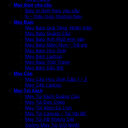
May theo yêu cầu
Balo in hình theo yêu cầu
In – thêu logo thương hiệu
May Balo
May Balo Quà Tặng, Nhân Viên
May Balo Quảng Cáo
May Balo Anh Ngữ Anh Văn
May Balo Mầm Non – Trẻ em
May Balo Học Sinh
May Balo Laptop
May Balo Thời Trang
May Balo Dây Rút
May Cặp
May Cặp Học Sinh Cấp 1 – 2
May Cặp Laptop
May Túi Xách
May Túi Xách Quảng Cáo
May Túi Đeo Chéo
May Túi Xách Du Lịch
May Túi Canvas – Túi Vải Bố
May Túi Vải Không Dệt
Xưởng May Túi Giữ Nhiệt