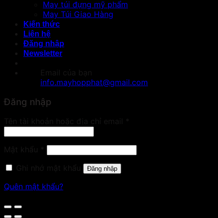
May túi đựng mỹ phẩm
May Túi Giao Hàng
Kiến thức
Liên hệ
Đăng nhập
Newsletter
Email của bạn
info.mayhopphat@gmail.com
Đăng nhập
Bắt
Tên tài khoản hoặc địa chỉ email
*
buộc
Bắt
Mật khẩu
*
buộc
Ghi nhớ mật khẩu
Đăng nhập
Quên mật khẩu?