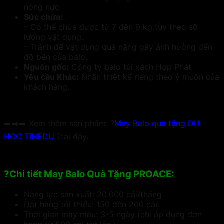
nóng nực
Sức chứa:
– Có thể chứa được từ 7 đến 9 kg tùy theo số
lượng vật dụng.
– Tránh để vật dụng quá nặng gây ảnh hưởng đến
độ bền của balo.
Nguốn gốc:
Công ty balo túi xách Hợp Phát
Yêu cầu Khác:
Nhận thiết kế riêng theo ý muốn của
khách hàng.
➡️➡️➡️ Xem thêm sản phẩm: ?
May Balo quà tặng DU
HOC TINEDU
?tại đây.
?Chi tiết May Balo Quà Tặng PROACE:
Năng lực sản xuất: 20.000 cái/tháng.
Đặt hàng tối thiểu: 150 đến 200 cái.
Thời gian may mẫu: 3-5 ngày (chỉ áp dụng đơn