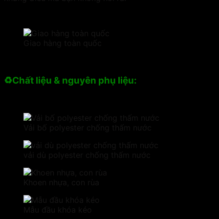
Giao hàng toàn quốc
♻️Chất liệu & nguyên phụ liệu:
Vải bố polyester chống thấm nước
vải dù polyester chống thấm nước
Khoen nhựa, con rùa
Mẫu đầu khóa kéo