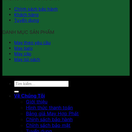
Chính sách bảo hành
Khách hàng
Tuyển dụng
DANH MỤC SẢN PHẨM
May theo yêu cầu
May balo
May cặp
May túi xách
Tìm
kiếm:
Về Chúng Tôi
Giới thiệu
Hình thức thanh toán
Bảng giá May Hợp Phát
Chính sách bảo hành
Chính sách bảo mật
Tuyển dụng