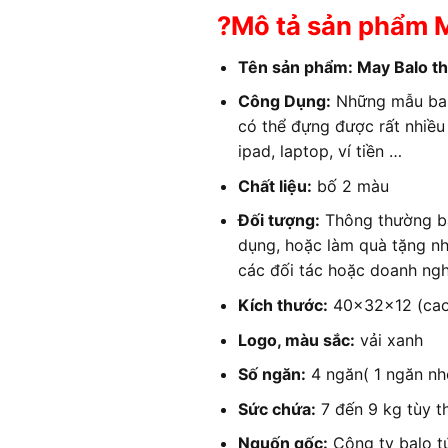
?Mô tả sản phẩm M
Tên sản phẩm: May Balo th
Công Dụng:
Những mẫu balo
có thể đựng được rất nhiều
ipad, laptop, ví tiền …
Chất liệu:
bố 2 màu
Đối tượng:
Thông thường bal
dụng, hoặc làm quà tặng nh
các đối tác hoặc doanh ngh
Kích thước:
40x32x12 (cao
Logo, màu sắc:
vải xanh
Số ngăn:
4 ngăn( 1 ngăn nh
Sức chứa:
7 đến 9 kg tùy t
Nguốn gốc:
Công ty balo t