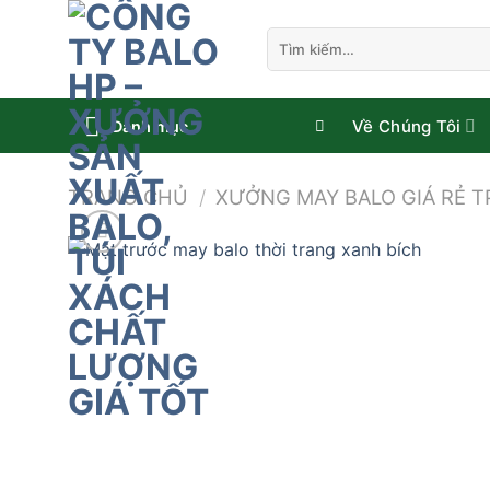
Bỏ
qua
Tìm
kiếm:
nội
dung
Về Chúng Tôi
Danh mục
TRANG CHỦ
/
XƯỞNG MAY BALO GIÁ RẺ 