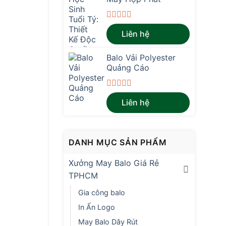
Được
Liên hệ
xếp
hạng
0
Balo Vải Polyester
5
sao
Quảng Cáo
Được
Liên hệ
xếp
hạng
0
5
sao
DANH MỤC SẢN PHẨM
Xưởng May Balo Giá Rẻ
TPHCM
Gia công balo
In Ấn Logo
May Balo Dây Rút