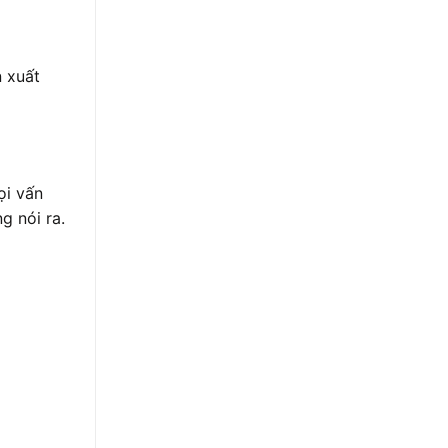
 xuất
ọi vấn
g nói ra.