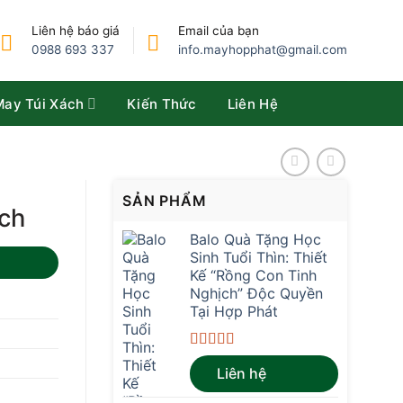
Liên hệ báo giá
Email của bạn
0988 693 337
info.mayhopphat@gmail.com
May Túi Xách
Kiến Thức
Liên Hệ
SẢN PHẨM
ích
Balo Quà Tặng Học
Sinh Tuổi Thìn: Thiết
Kế “Rồng Con Tinh
Nghịch” Độc Quyền
Tại Hợp Phát
Được xếp
Liên hệ
hạng
4.67
5
sao