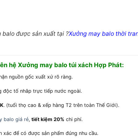
balo được sản xuất tại ?
Xưởng may balo thời tra
liên hệ Xưởng may balo túi xách Hợp Phát:
ận nguồn gốc xuất xứ rõ ràng.
g độc tố nhâp trực tiếp nước ngoài.
KK
. (tuổi thọ cao & xếp hàng T2 trên toàn Thế Giới).
 balo giá rẻ
,
tiết kiệm 20%
chi phí.
ính xác để có được sản phẩm đúng nhu cầu.