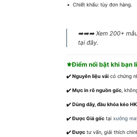
Chiết khấu: tùy đơn hàng.
➡️➡️➡️ Xem 200+ mẫu 
tại đây.
⚜️Điểm nổi bật khi bạn 
✔️ Nguyên liệu vải
có chứng nh
✔️ Mực in rõ nguồn gốc
, khôn
✔️ Dùng dây, đầu khóa kéo H
✔️ Được Giá gốc
tại
xưởng may
✔️ Được
tư vấn, giải thích ch