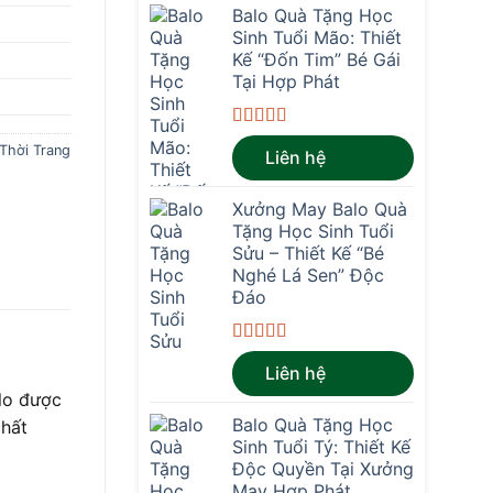
Balo Quà Tặng Học
Sinh Tuổi Mão: Thiết
Kế “Đốn Tim” Bé Gái
Tại Hợp Phát
Được xếp
Thời Trang
Liên hệ
hạng
4.67
5
sao
Xưởng May Balo Quà
Tặng Học Sinh Tuổi
Sửu – Thiết Kế “Bé
Nghé Lá Sen” Độc
Đáo
Được xếp
Liên hệ
hạng
4.67
5
sao
alo được
Balo Quà Tặng Học
chất
Sinh Tuổi Tý: Thiết Kế
Độc Quyền Tại Xưởng
May Hợp Phát