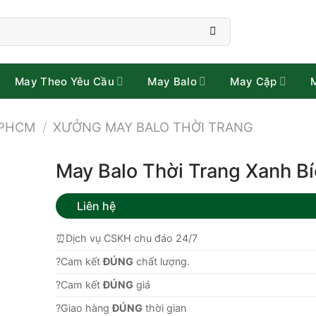
May Theo Yêu Cầu
May Balo
May Cặp
TPHCM
/
XƯỞNG MAY BALO THỜI TRANG
May Balo Thời Trang Xanh B
Liên hệ
⏰Dịch vụ CSKH chu đáo 24/7
?Cam kết
ĐÚNG
chất lượng.
?Cam kết
ĐÚNG
giá
?Giao hàng
ĐÚNG
thời gian