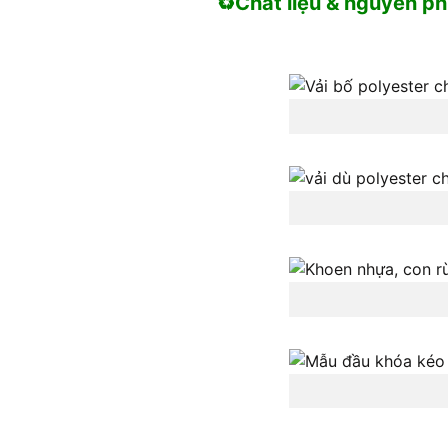
♻️Chất liệu & nguyên phụ