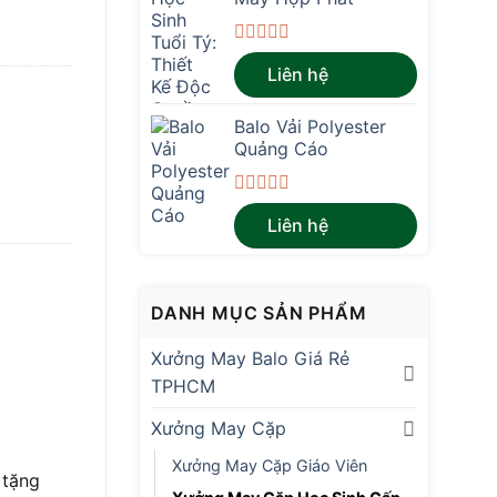
Được
Liên hệ
xếp
hạng
0
Balo Vải Polyester
5
sao
Quảng Cáo
Được
Liên hệ
xếp
hạng
0
5
sao
DANH MỤC SẢN PHẨM
Xưởng May Balo Giá Rẻ
TPHCM
Xưởng May Cặp
Xưởng May Cặp Giáo Viên
 tặng