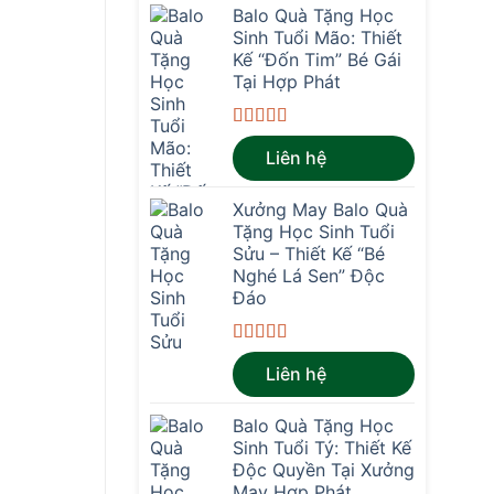
Balo Quà Tặng Học
Sinh Tuổi Mão: Thiết
Kế “Đốn Tim” Bé Gái
Tại Hợp Phát
Được xếp
Liên hệ
hạng
4.67
5
sao
Xưởng May Balo Quà
Tặng Học Sinh Tuổi
Sửu – Thiết Kế “Bé
Nghé Lá Sen” Độc
Đáo
Được xếp
Liên hệ
hạng
4.67
5
sao
Balo Quà Tặng Học
Sinh Tuổi Tý: Thiết Kế
Độc Quyền Tại Xưởng
May Hợp Phát