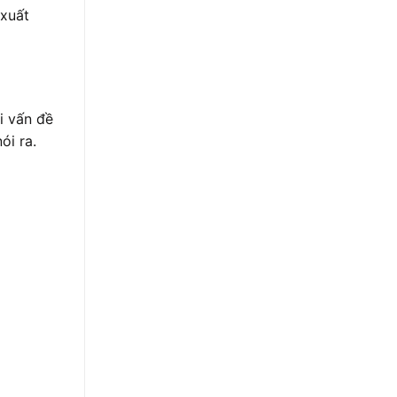
 xuất
i vấn đề
ói ra.