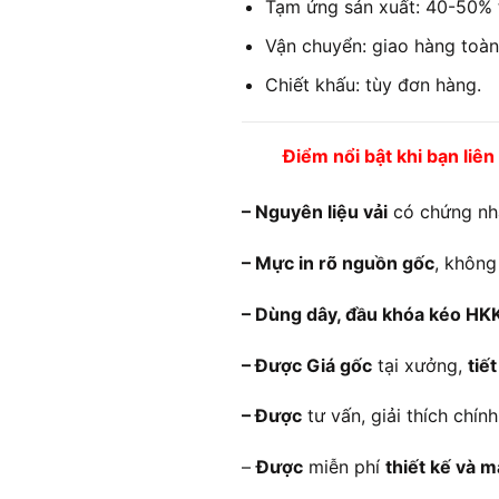
Tạm ứng sản xuất: 40-50% t
Vận chuyển: giao hàng toàn
Chiết khấu: tùy đơn hàng.
Điểm nổi bật khi bạn liên
– Nguyên liệu vải
có chứng nhậ
– Mực in rõ nguồn gốc
, không
– Dùng dây, đầu khóa kéo HK
– Được Giá gốc
tại xưởng,
tiế
– Được
tư vấn, giải thích chí
–
Được
miễn phí
thiết kế và 