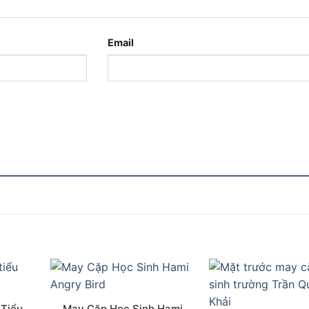
Email
 Tiểu
May Cặp Học Sinh Hami