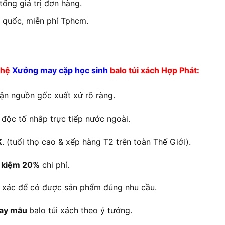
ổng giá trị đơn hàng.
 quốc, miễn phí Tphcm.
 hệ
Xưởng may cặp học sinh
balo túi xách Hợp Phát:
n nguồn gốc xuất xứ rõ ràng.
 độc tố nhâp trực tiếp nước ngoài.
K
. (tuổi thọ cao & xếp hàng T2 trên toàn Thế Giới).
t kiệm 20%
chi phí.
nh xác để có được sản phẩm đúng nhu cầu.
may mẫu
balo túi xách theo ý tưởng.