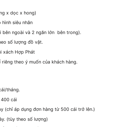
ng x dọc x hong)
 hình siêu nhân
i bên ngoài và 2 ngăn lớn bên trong).
heo số lượng đồ vật.
úi xách Hợp Phát
ế riêng theo ý muốn của khách hàng.
ái/tháng.
 400 cái
 (chỉ áp dụng đơn hàng từ 500 cái trở lên.)
ày. (tùy theo số lượng)