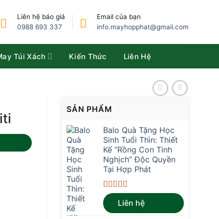
Liên hệ báo giá
Email của bạn
0988 693 337
info.mayhopphat@gmail.com
May Túi Xách
Kiến Thức
Liên Hệ
SẢN PHẨM
ti
Balo Quà Tặng Học
Sinh Tuổi Thìn: Thiết
Kế “Rồng Con Tinh
Nghịch” Độc Quyền
Tại Hợp Phát
Được xếp
Liên hệ
hạng
4.67
5
sao