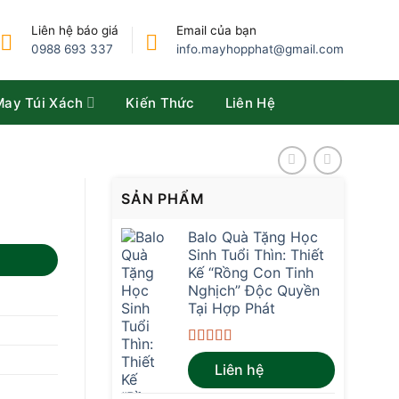
Liên hệ báo giá
Email của bạn
0988 693 337
info.mayhopphat@gmail.com
May Túi Xách
Kiến Thức
Liên Hệ
SẢN PHẨM
Balo Quà Tặng Học
Sinh Tuổi Thìn: Thiết
Kế “Rồng Con Tinh
Nghịch” Độc Quyền
Tại Hợp Phát
Được xếp
Liên hệ
hạng
4.67
5
sao