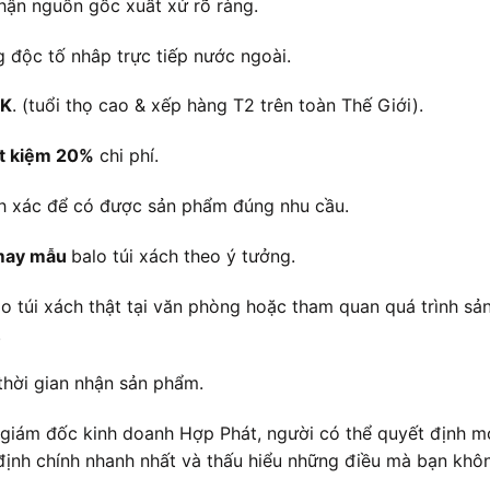
ận nguồn gốc xuất xứ rõ ràng.
g độc tố nhâp trực tiếp nước ngoài.
KK
. (tuổi thọ cao & xếp hàng T2 trên toàn Thế Giới).
ết kiệm 20%
chi phí.
ính xác để có được sản phẩm đúng nhu cầu.
 may mẫu
balo túi xách theo ý tưởng.
túi xách thật tại văn phòng hoặc tham quan quá trình sản
.
thời gian nhận sản phẩm.
i giám đốc kinh doanh Hợp Phát, người có thể quyết định m
định chính nhanh nhất và thấu hiểu những điều mà bạn khôn