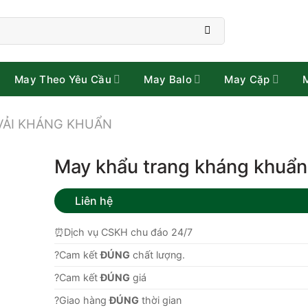
May Theo Yêu Cầu
May Balo
May Cặp
VẢI KHÁNG KHUẨN
May khẩu trang kháng khuẩn
Liên hệ
⏰Dịch vụ CSKH chu đáo 24/7
?Cam kết
ĐÚNG
chất lượng.
?Cam kết
ĐÚNG
giá
?Giao hàng
ĐÚNG
thời gian