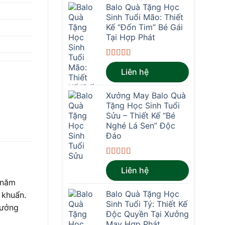
Balo Quà Tặng Học
Sinh Tuổi Mão: Thiết
Kế “Đốn Tim” Bé Gái
Tại Hợp Phát
Được xếp
Liên hệ
hạng
4.67
5
sao
Xưởng May Balo Quà
Tặng Học Sinh Tuổi
Sửu – Thiết Kế “Bé
Nghé Lá Sen” Độc
Đáo
Được xếp
Liên hệ
hạng
4.67
5
sao
 năm
Balo Quà Tặng Học
 khuẩn.
Sinh Tuổi Tý: Thiết Kế
tưởng
Độc Quyền Tại Xưởng
May Hợp Phát