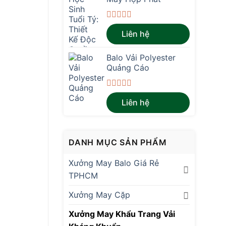
Được
Liên hệ
xếp
hạng
0
Balo Vải Polyester
5
sao
Quảng Cáo
Được
Liên hệ
xếp
hạng
0
5
sao
DANH MỤC SẢN PHẨM
Xưởng May Balo Giá Rẻ
TPHCM
Xưởng May Cặp
Xưởng May Khẩu Trang Vải