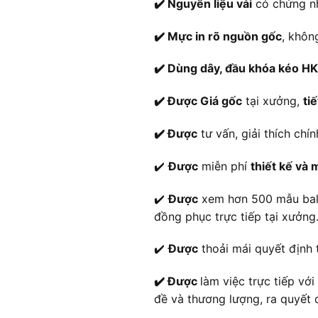
✔️ Nguyên liệu vải
có chứng nh
✔️ Mực in rõ nguồn gốc
, khôn
✔️ Dùng dây, đầu khóa kéo H
✔️ Được Giá gốc
tại xưởng,
ti
✔️ Được
tư vấn, giải thích ch
✔️
Được
miễn phí
thiết kế và
✔️
Được
xem hơn 500 mẫu balo 
đồng phục trực tiếp tại xưởng
✔️
Được
thoải mái quyết định 
✔️ Được
làm việc trực tiếp vớ
đề và thương lượng, ra quyết 