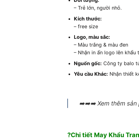
Đối tượng:
– Trẻ lớn, người nhỏ.
Kích thước:
– free size
Logo, màu sắc:
– Màu trắng & màu đen
– Nhận in ấn logo lên khẩu 
Nguốn gốc:
Công ty balo t
Yêu cầu Khác:
Nhận thiết k
➡️➡️➡️ Xem thêm sản
?Chi tiết May Khẩu Tr