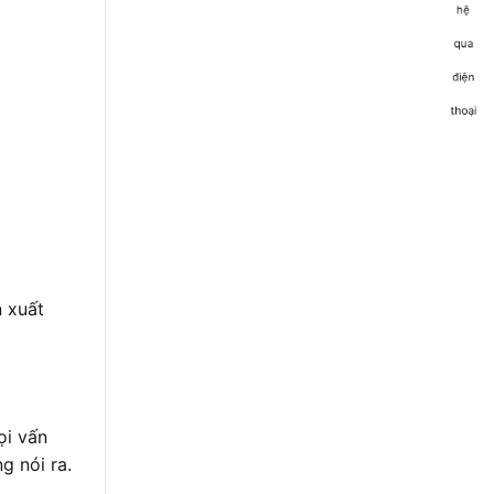
 xuất
ọi vấn
g nói ra.