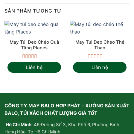
SẢN PHẨM TƯƠNG TỰ
May Túi Đeo Chéo Quà
May Túi Đeo Chéo Thể
Tặng Places
Thao
Được
Được
Liên hệ
Liên hệ
xếp
xếp
hạng
hạng
0
0
5
5
sao
sao
CÔNG TY MAY BALO HỢP PHÁT - XƯỞNG SẢN XUẤT
BALO, TÚI XÁCH CHẤT LƯỢNG GIÁ TỐT
Hồ Chí Minh:
46 Đường Số 3, Khu Phố 6, Phường Bình
Hưng Hòa, Tp Hồ Chí Minh.