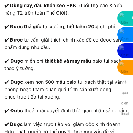
✔️ Dùng dây, đầu khóa kéo HKK
. (tuổi thọ cao & xếp
hàng T2 trên toàn Thế Giới).
✔️ Được Giá gốc
tại xưởng,
tiết kiệm 20%
chi phí.
✔️ Được
tư vấn, giải thích chính xác để có được sản
phẩm đúng nhu cầu.
✔️
Được
miễn phí
thiết kế và may mẫu
balo túi xách
theo ý tưởng.
✔️
Được
xem hơn 500 mẫu balo túi xách thật tại văn
phòng hoặc tham quan quá trình sản xuất đồng
phục trực tiếp tại xưởng.
✔️
Được
thoải mái quyết định thời gian nhận sản phẩm.
✔️ Được
làm việc trực tiếp với giám đốc kinh doanh
Hợp Phát, người có thể quyết định mọi vấn đề và