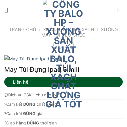
Bỏ
qua
nội
dung
TRANG CHỦ
/
XƯỞNG MAY TÚI XÁCH
/
XƯỞNG
MAY TÚI ĐEO CHÉO
May Túi Đựng Ipad Simili
Liên hệ
⏰Dịch vụ CSKH chu đáo 24/7
?Cam kết
ĐÚNG
chất lượng.
?Cam kết
ĐÚNG
giá
?Giao hàng
ĐÚNG
thời gian