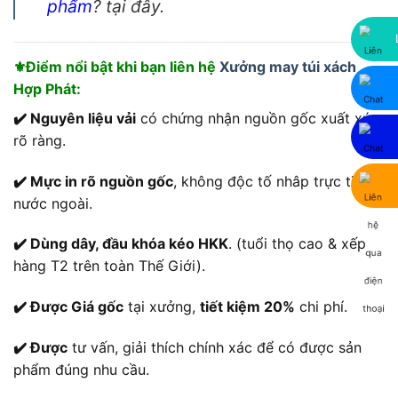
phẩm
? tại đây.
⚜️Điểm nổi bật khi bạn liên hệ
Xưởng may túi xách
Hợp Phát:
✔️ Nguyên liệu vải
có chứng nhận nguồn gốc xuất xứ
rõ ràng.
✔️ Mực in rõ nguồn gốc
, không độc tố nhâp trực tiếp
nước ngoài.
✔️ Dùng dây, đầu khóa kéo HKK
. (tuổi thọ cao & xếp
hàng T2 trên toàn Thế Giới).
✔️ Được Giá gốc
tại xưởng,
tiết kiệm 20%
chi phí.
✔️ Được
tư vấn, giải thích chính xác để có được sản
phẩm đúng nhu cầu.