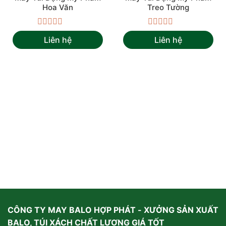
Hoa Văn
Treo Tường
Được
Được
Liên hệ
Liên hệ
xếp
xếp
hạng
hạng
0
0
5
5
sao
sao
CÔNG TY MAY BALO HỢP PHÁT - XƯỞNG SẢN XUẤT
BALO, TÚI XÁCH CHẤT LƯỢNG GIÁ TỐT