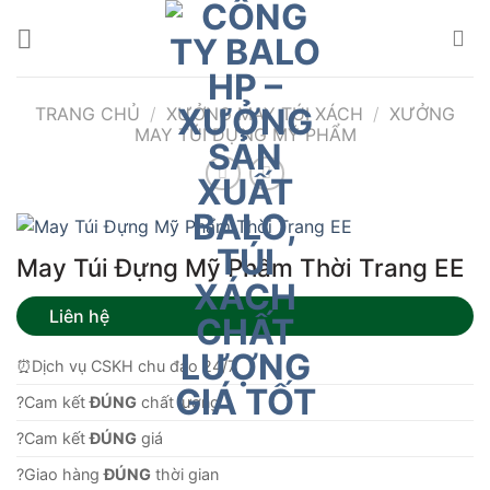
Bỏ
qua
nội
dung
TRANG CHỦ
/
XƯỞNG MAY TÚI XÁCH
/
XƯỞNG
MAY TÚI ĐỰNG MỸ PHẨM
May Túi Đựng Mỹ Phẩm Thời Trang EE
Liên hệ
⏰Dịch vụ CSKH chu đáo 24/7
?Cam kết
ĐÚNG
chất lượng.
?Cam kết
ĐÚNG
giá
?Giao hàng
ĐÚNG
thời gian