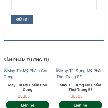
SẢN PHẨM TƯƠNG TỰ
May Túi Mỹ Phẩm Con
May Túi Đựng Mỹ Phẩm
Cưng
Thời Trang EE
Được
Được
Liên hệ
Liên hệ
xếp
xếp