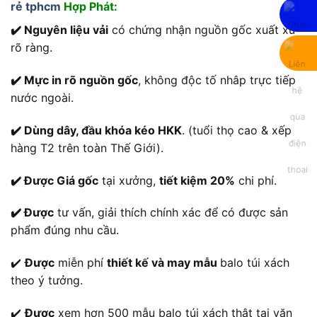
rẻ tphcm
Hợp Phát:
✔️ Nguyên liệu vải
có chứng nhận nguồn gốc xuất xứ
rõ ràng.
✔️ Mực in rõ nguồn gốc
, không độc tố nhâp trực tiếp
nước ngoài.
✔️ Dùng dây, đầu khóa kéo HKK
. (tuổi thọ cao & xếp
hàng T2 trên toàn Thế Giới).
✔️ Được Giá gốc
tại xưởng,
tiết kiệm 20%
chi phí.
✔️ Được
tư vấn, giải thích chính xác để có được sản
phẩm đúng nhu cầu.
✔️
Được
miễn phí
thiết kế và may mẫu
balo túi xách
theo ý tưởng.
✔️
Được
xem hơn 500 mẫu balo túi xách thật tại văn