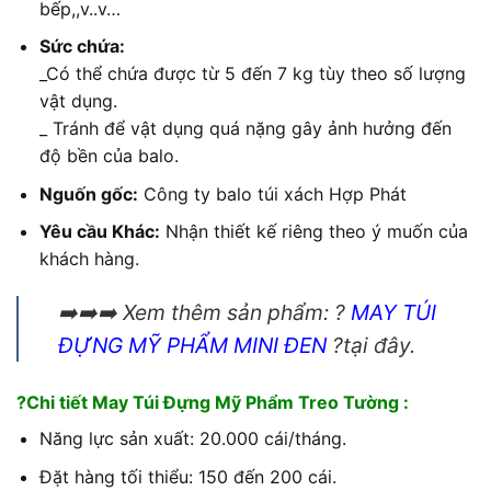
bếp,,v..v…
Sức chứa:
_Có thể chứa được từ 5 đến 7 kg tùy theo số lượng
vật dụng.
_ Tránh để vật dụng quá nặng gây ảnh hưởng đến
độ bền của balo.
Nguốn gốc:
Công ty balo túi xách Hợp Phát
Yêu cầu Khác:
Nhận thiết kế riêng theo ý muốn của
khách hàng.
➡️➡️➡️ Xem thêm sản phẩm: ?
MAY TÚI
ĐỰNG MỸ PHẨM MINI ĐEN
?tại đây.
?Chi tiết May Túi Đựng Mỹ Phẩm Treo Tường :
Năng lực sản xuất: 20.000 cái/tháng.
Đặt hàng tối thiểu: 150 đến 200 cái.