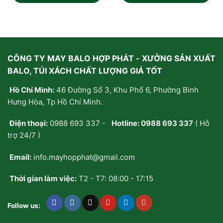
hạng
hạng
0
0
5
5
sao
sao
CÔNG TY MAY BALO HỢP PHÁT - XƯỞNG SẢN XUẤT
BALO, TÚI XÁCH CHẤT LƯỢNG GIÁ TỐT
Hồ Chí Minh:
46 Đường Số 3, Khu Phố 6, Phường Bình
Hưng Hòa, Tp Hồ Chí Minh.
Điện thoại:
0988 693 337
-
Hotline:
0988 693 337
( Hỗ
trợ 24/7 )
Email:
info.mayhopphat@gmail.com
Thời gian làm việc:
T2 - T7: 08:00 - 17:15
Follow us: