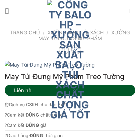
Bỏ
qua
nội
dung
TRANG CHỦ
/
XƯỞNG MAY TÚI XÁCH
/
XƯỞNG
MAY TÚI ĐỰNG MỸ PHẨM
May Túi Đựng Mỹ Phẩm Treo Tường
Liên hệ
⏰Dịch vụ CSKH chu đáo 24/7
?Cam kết
ĐÚNG
chất lượng.
?Cam kết
ĐÚNG
giá
?Giao hàng
ĐÚNG
thời gian