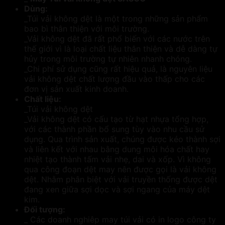
Dùng:
_Túi vải không dệt là một trong những sản phẩm
bao bì thân thiện với môi trường.
_Vải không dệt đã rất phổ biến với các nước trên
thế giới vì là loại chất liệu thân thiện và dễ dàng tự
hủy trong môi trường tự nhiên nhanh chóng.
_Chi phí sử dụng cũng rất hiệu quả, là nguyên liệu
vải không dệt chất lượng đầu vào thấp cho các
đơn vị sản xuất kinh doanh.
Chất liệu:
_Túi vải không dệt
_Vải không dệt có cấu tạo từ hạt nhựa tổng hợp,
với các thành phần bổ sung tùy vào nhu cầu sử
dụng. Qua trình sản xuất, chúng được kéo thành sợi
và liên kết với nhau bằng dung môi hóa chất hay
nhiệt tạo thành tấm vải nhẹ, dai và xốp. Vì không
qua công đoạn dệt may nên được gọi là vải không
dệt. Nhằm phân biệt với vải truyền thống được dệt
đang xen giữa sợi dọc và sợi ngang của máy dệt
kim.
Đối tượng:
_ Các doanh nghiêp may túi vải có in logo công ty