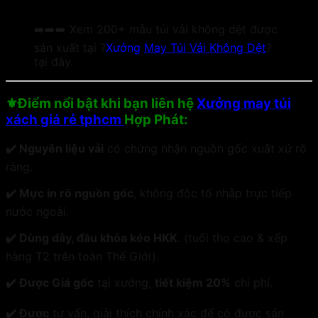
➡️➡️➡️ Xem 200+ mẫu túi vải không dệt được
sản xuất tại ?
Xưởng
May Túi Vải Không Dệt
?
tại đây.
⚜️Điểm nổi bật khi bạn liên hệ
Xưởng may túi
xách giá rẻ tphcm
Hợp Phát:
✔️ Nguyên liệu vải
có chứng nhận nguồn gốc xuất xứ rõ
ràng.
✔️ Mực in rõ nguồn gốc
, không độc tố nhâp trực tiếp
nước ngoài.
✔️ Dùng dây, đầu khóa kéo HKK
. (tuổi thọ cao & xếp
hàng T2 trên toàn Thế Giới).
✔️ Được Giá gốc
tại xưởng,
tiết kiệm 20%
chi phí.
✔️ Được
tư vấn, giải thích chính xác để có được sản