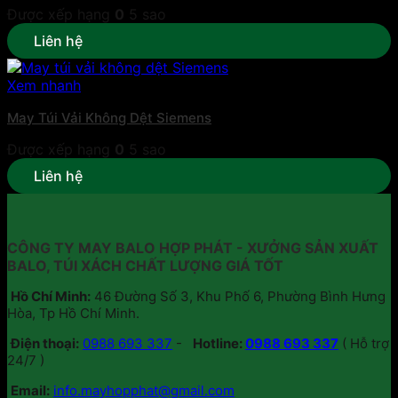
Được xếp hạng
0
5 sao
Liên hệ
Xem nhanh
May Túi Vải Không Dệt Siemens
Được xếp hạng
0
5 sao
Liên hệ
CÔNG TY MAY BALO HỢP PHÁT - XƯỞNG SẢN XUẤT
BALO, TÚI XÁCH CHẤT LƯỢNG GIÁ TỐT
Hồ Chí Minh:
46 Đường Số 3, Khu Phố 6, Phường Bình Hưng
Hòa, Tp Hồ Chí Minh.
Điện thoại:
0988 693 337
-
Hotline:
0988 693 337
( Hỗ trợ
24/7 )
Email:
info.mayhopphat@gmail.com