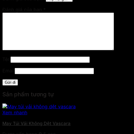
Đánh giá của bạn
*
Tên
Email
Sản phẩm tương tự
Xem nhanh
May Túi Vải Không Dệt Vascara