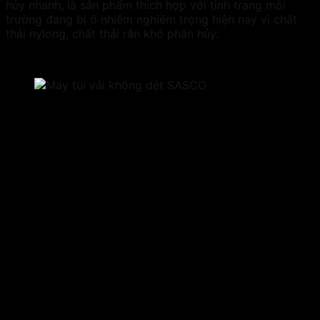
hủy nhanh, là sản phẩm thích hợp với tình trạng môi
trường đang bị ô nhiễm nghiêm trọng hiện nay vì chất
thải nylong, chất thải rắn khó phân hủy.