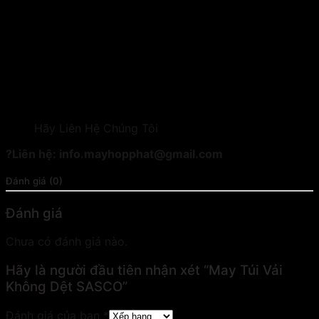
Hãy Liên Hệ Chúng Tôi
?Liên hệ: info.mayhopphat@gmail.com
Đánh giá (0)
Đánh giá
Chưa có đánh giá nào.
Hãy là người đầu tiên nhận xét “May Túi Vải
Không Dệt SASCO”
Đánh giá của bạn
*