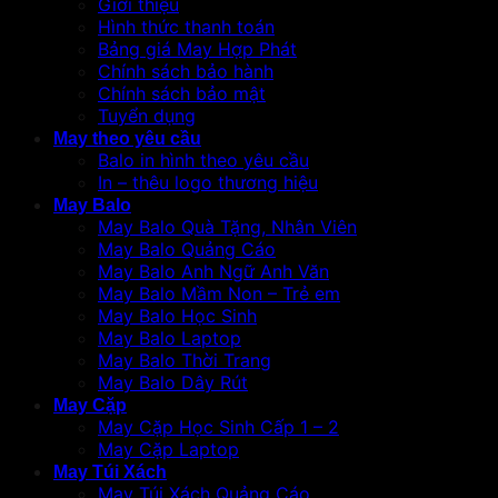
Giới thiệu
Hình thức thanh toán
Bảng giá May Hợp Phát
Chính sách bảo hành
Chính sách bảo mật
Tuyển dụng
May theo yêu cầu
Balo in hình theo yêu cầu
In – thêu logo thương hiệu
May Balo
May Balo Quà Tặng, Nhân Viên
May Balo Quảng Cáo
May Balo Anh Ngữ Anh Văn
May Balo Mầm Non – Trẻ em
May Balo Học Sinh
May Balo Laptop
May Balo Thời Trang
May Balo Dây Rút
May Cặp
May Cặp Học Sinh Cấp 1 – 2
May Cặp Laptop
May Túi Xách
May Túi Xách Quảng Cáo