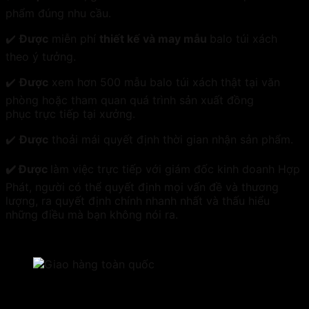
phẩm đúng nhu cầu.
✔️
Được
miễn phí
thiết kế và may mẫu
balo túi xách
theo ý tưởng.
✔️
Được
xem hơn 500 mẫu balo túi xách thật tại văn
phòng hoặc tham quan quá trình sản xuất đồng
phục trực tiếp tại xưởng.
✔️
Được
thoải mái quyết định thời gian nhận sản phẩm.
✔️ Được
làm việc trực tiếp với giám đốc kinh doanh Hợp
Phát, người có thể quyết định mọi vấn đề và thương
lượng, ra quyết định chính nhanh nhất và thấu hiểu
những điều mà bạn không nói ra.