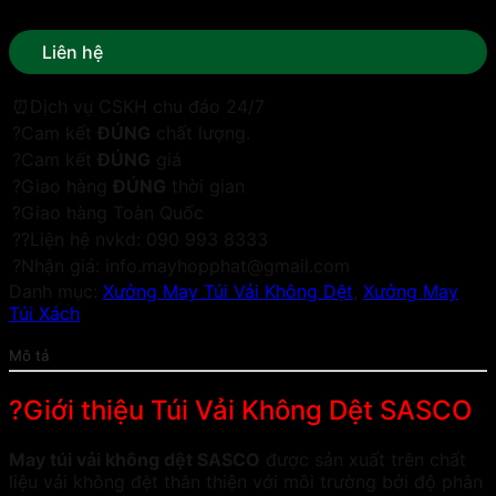
Liên hệ
⏰Dịch vụ CSKH chu đáo 24/7
?Cam kết
ĐÚNG
chất lượng.
?Cam kết
ĐÚNG
giá
?Giao hàng
ĐÚNG
thời gian
?Giao hàng Toàn Quốc
??Liện hệ nvkd: 090 993 8333
?Nhận giá: info.mayhopphat@gmail.com
Danh mục:
Xưởng May Túi Vải Không Dệt
,
Xưởng May
Túi Xách
Mô tả
?Giới thiệu Túi Vải Không Dệt SASCO
May túi vải không dệt SASCO
được sản xuất trên chất
liệu vải không đệt thân thiện với môi trường bởi độ phân