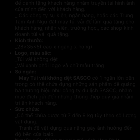
để dành tặng khách hàng nhằm truyền tải hình ảnh
của mình đến với khách hàng.
_ Các công ty sự kiện, ngân hàng, hoặc các Trung
Tâm Anh Ngữ đặt may túi vải để làm quà tặng cho
khách hàng, nhân viên, trường học,, các shop kinh
doanh túi vải quà tặng.
Kích thước:
_28x35x5( cao x ngang x hong)
Logo, màu sắc:
_Túi vải không dệt
_Vải xanh phối logo và chữ màu trắng
Số ngăn:
_
May Túi vải không dệt SASCO
có 1 ngăn lớn bên
trong có thể chứa đựng những sản phẩm để quảng
bá thương hiệu như công ty du lịch SASCO, nhằm
mục đích gửi đến những thông điệp quý giá nhằm
tri ân khách hàng.
Sức chứa:
_Có thể chứa được từ 7 đến 9 kg tùy theo số lượng
vật dụng.
_ Tránh để vật dụng quá nặng gây ảnh hưởng đến
độ bền của balo.