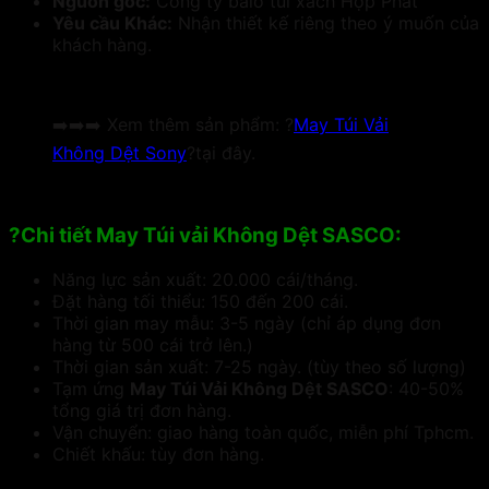
Nguốn gốc:
Công ty balo túi xách Hợp Phát
Yêu cầu Khác:
Nhận thiết kế riêng theo ý muốn của
khách hàng.
➡️➡️➡️ Xem thêm sản phẩm: ?
May Túi Vải
Không Dệt Sony
?tại đây.
?Chi tiết May Túi vải Không Dệt SASCO:
Năng lực sản xuất: 20.000 cái/tháng.
Đặt hàng tối thiểu: 150 đến 200 cái.
Thời gian may mẫu: 3-5 ngày (chỉ áp dụng đơn
hàng từ 500 cái trở lên.)
Thời gian sản xuất: 7-25 ngày. (tùy theo số lượng)
Tạm ứng
May Túi Vải Không Dệt SASCO
: 40-50%
tổng giá trị đơn hàng.
Vận chuyển: giao hàng toàn quốc, miễn phí Tphcm.
Chiết khấu: tùy đơn hàng.