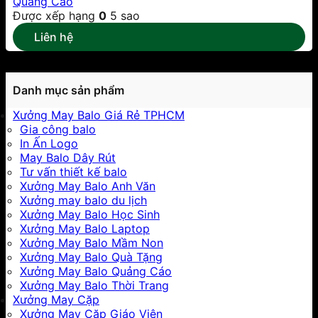
Quảng Cáo
Được xếp hạng
0
5 sao
Liên hệ
Danh mục sản phẩm
Xưởng May Balo Giá Rẻ TPHCM
Gia công balo
In Ấn Logo
May Balo Dây Rút
Tư vấn thiết kế balo
Xưởng May Balo Anh Văn
Xưởng may balo du lịch
Xưởng May Balo Học Sinh
Xưởng May Balo Laptop
Xưởng May Balo Mầm Non
Xưởng May Balo Quà Tặng
Xưởng May Balo Quảng Cáo
Xưởng May Balo Thời Trang
Xưởng May Cặp
Xưởng May Cặp Giáo Viên