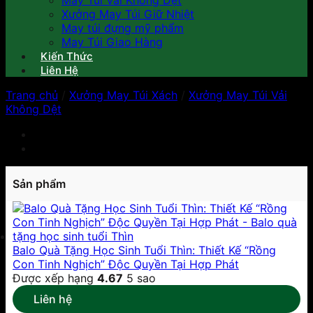
May Túi Vải Không Dệt
Xưởng May Túi Giữ Nhiệt
May túi đựng mỹ phẩm
May Túi Giao Hàng
Kiến Thức
Liên Hệ
Trang chủ
/
Xưởng May Túi Xách
/
Xưởng May Túi Vải
Không Dệt
Sản phẩm
Balo Quà Tặng Học Sinh Tuổi Thìn: Thiết Kế “Rồng
Con Tinh Nghịch” Độc Quyền Tại Hợp Phát
Được xếp hạng
4.67
5 sao
Liên hệ