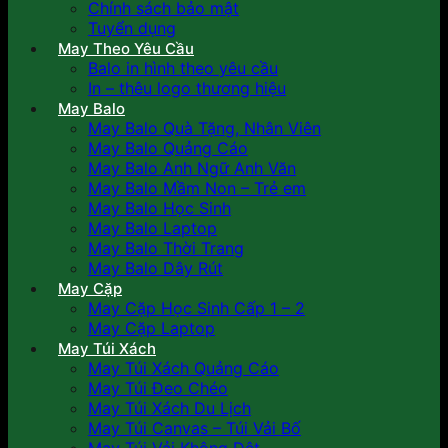
Chính sách bảo mật
Tuyển dụng
May Theo Yêu Cầu
Balo in hình theo yêu cầu
In – thêu logo thương hiệu
May Balo
May Balo Quà Tặng, Nhân Viên
May Balo Quảng Cáo
May Balo Anh Ngữ Anh Văn
May Balo Mầm Non – Trẻ em
May Balo Học Sinh
May Balo Laptop
May Balo Thời Trang
May Balo Dây Rút
May Cặp
May Cặp Học Sinh Cấp 1 – 2
May Cặp Laptop
May Túi Xách
May Túi Xách Quảng Cáo
May Túi Đeo Chéo
May Túi Xách Du Lịch
May Túi Canvas – Túi Vải Bố