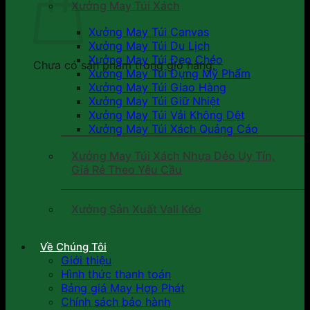
Xưởng May Túi Xách
Xưởng May Túi Canvas
Xưởng May Túi Du Lịch
Xưởng May Túi Đeo Chéo
Chưa có sản phẩm trong giỏ hàng.
Xưởng May Túi Đựng Mỹ Phẩm
Xưởng May Túi Giao Hàng
Xưởng May Túi Giữ Nhiệt
Xưởng May Túi Vải Không Dệt
Xưởng May Túi Xách Quảng Cáo
Xưởng May Túi Xách Nhựa Dẻo Uy Tín,
Giá Rẻ Theo Yêu Cầu
Xưởng Sản Xuất Vali Kéo
Về Chúng Tôi
Giới thiệu
Hình thức thanh toán
Bảng giá May Hợp Phát
Chính sách bảo hành