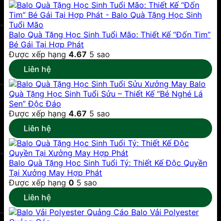
Balo Quà Tặng Học Sinh Tuổi Mão: Thiết Kế “Đốn Tim”
Bé Gái Tại Hợp Phát
Được xếp hạng
4.67
5 sao
Liên hệ
Xưởng May Balo
Quà Tặng Học Sinh Tuổi Sửu – Thiết Kế “Bé Nghé Lá
Sen” Độc Đáo
Được xếp hạng
4.67
5 sao
Liên hệ
Balo Quà Tặng Học Sinh Tuổi Tý: Thiết Kế Độc Quyền
Tại Xưởng May Hợp Phát
Được xếp hạng
0
5 sao
Liên hệ
Balo Vải Polyester