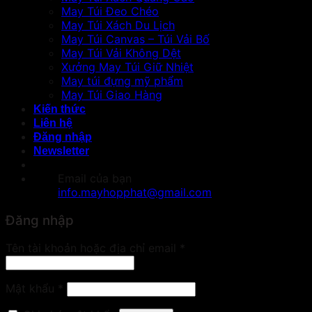
May Túi Đeo Chéo
May Túi Xách Du Lịch
May Túi Canvas – Túi Vải Bố
May Túi Vải Không Dệt
Xưởng May Túi Giữ Nhiệt
May túi đựng mỹ phẩm
May Túi Giao Hàng
Kiến thức
Liên hệ
Đăng nhập
Newsletter
Email của bạn
info.mayhopphat@gmail.com
Đăng nhập
Bắt
Tên tài khoản hoặc địa chỉ email
*
buộc
Bắt
Mật khẩu
*
buộc