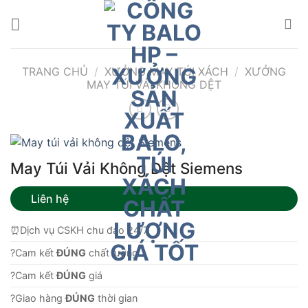
Bỏ
qua
nội
dung
TRANG CHỦ
/
XƯỞNG MAY TÚI XÁCH
/
XƯỞNG
MAY TÚI VẢI KHÔNG DỆT
May Túi Vải Không Dệt Siemens
Liên hệ
⏰Dịch vụ CSKH chu đáo 24/7
?Cam kết
ĐÚNG
chất lượng.
?Cam kết
ĐÚNG
giá
?Giao hàng
ĐÚNG
thời gian