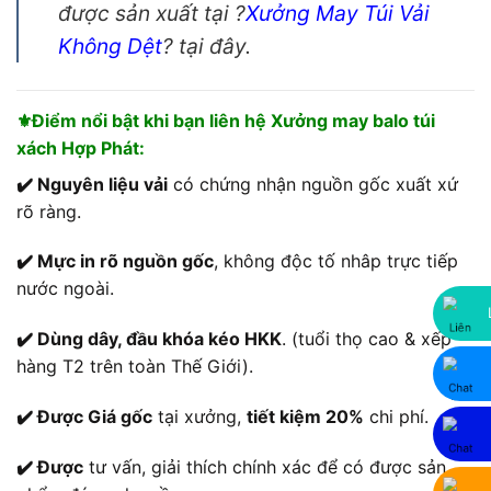
được sản xuất tại ?
Xưởng
May Túi Vải
Không Dệt
? tại đây.
⚜️Điểm nổi bật khi bạn liên hệ Xưởng may balo túi
xách Hợp Phát:
✔️ Nguyên liệu vải
có chứng nhận nguồn gốc xuất xứ
rõ ràng.
✔️ Mực in rõ nguồn gốc
, không độc tố nhâp trực tiếp
nước ngoài.
✔️ Dùng dây, đầu khóa kéo HKK
. (tuổi thọ cao & xếp
hàng T2 trên toàn Thế Giới).
✔️ Được Giá gốc
tại xưởng,
tiết kiệm 20%
chi phí.
✔️ Được
tư vấn, giải thích chính xác để có được sản