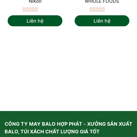
NiKon
WHOLE FOODS
Được
Được
Liên hệ
Liên hệ
xếp
xếp
hạng
hạng
0
0
5
5
sao
sao
CÔNG TY MAY BALO HỢP PHÁT - XƯỞNG SẢN XUẤT
BALO, TÚI XÁCH CHẤT LƯỢNG GIÁ TỐT