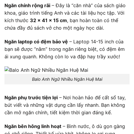
Ngăn chính rộng rãi
– Đây là “căn nhà” của sách giáo
khoa, giáo trình tiếng Anh và các tài liệu học tập. Với
kích thước
32 x 41 x 15 cm
, bạn hoàn toàn có thể
chứa đầy đủ sách vở cho một ngày học dài.
Ngăn laptop có đệm bảo vệ
– Laptop 14-15 inch của
bạn sẽ được “nằm” trong ngăn riêng biệt, có đệm êm
ái xung quanh. Không còn lo va đập hay trầy xước!
Balo Anh Ngữ Nhiều Ngăn Huệ Mai
Ngăn phụ trước tiện lợi
– Nơi hoàn hảo để cất sổ tay,
bút viết và những vật dụng cần lấy nhanh. Bạn không
cần mở ngăn chính, tiết kiệm thời gian đáng kể.
Ngăn bên hông linh hoạt
– Bình nước, ô dù gọn gàng
có chỗ riêng. Thiết kế vừa khít, không lo rơi rụng.