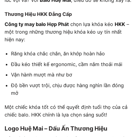
lúc vội vã? Với
Balo Huệ Mai
, điều đó sẽ không xảy ra.
Thương Hiệu HKK Đẳng Cấp
Công ty may balo Hợp Phát
chọn lựa khóa kéo
HKK
–
một trong những thương hiệu khóa kéo uy tín nhất
hiện nay:
Răng khóa chắc chắn, ăn khớp hoàn hảo
Đầu kéo thiết kế ergonomic, cầm nắm thoải mái
Vận hành mượt mà như bơ
Độ bền vượt trội, chịu được hàng nghìn lần đóng
mở
Một chiếc khóa tốt có thể quyết định tuổi thọ của cả
chiếc balo. HKK chính là lựa chọn sáng suốt!
Logo Huệ Mai – Dấu Ấn Thương Hiệu