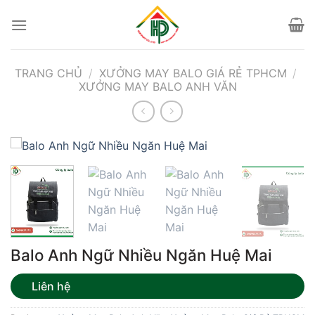
Bỏ
qua
nội
dung
TRANG CHỦ
/
XƯỞNG MAY BALO GIÁ RẺ TPHCM
/
XƯỞNG MAY BALO ANH VĂN
Balo Anh Ngữ Nhiều Ngăn Huệ Mai
Liên hệ