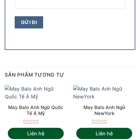
SẢN PHẨM TƯƠNG TỰ
May Balo Anh Ngữ Quốc
May Balo Anh Ngữ
Tế Á Mỹ
NewYork
Được
Được
Liên hệ
Liên hệ
xếp
xếp
hạng
hạng