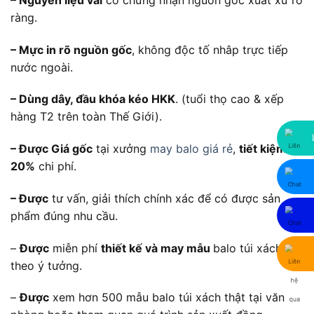
ràng.
– Mực in rõ nguồn gốc
, không độc tố nhâp trực tiếp
nước ngoài.
– Dùng dây, đầu khóa kéo HKK
. (tuổi thọ cao & xếp
hàng T2 trên toàn Thế Giới).
– Được Giá gốc
tại xưởng
may balo giá rẻ
,
tiết kiệm
20%
chi phí.
– Được
tư vấn, giải thích chính xác để có được sản
phẩm đúng nhu cầu.
–
Được
miễn phí
thiết kế và may mẫu
balo túi xách
theo ý tưởng.
–
Được
xem hơn 500 mẫu balo túi xách thật tại văn