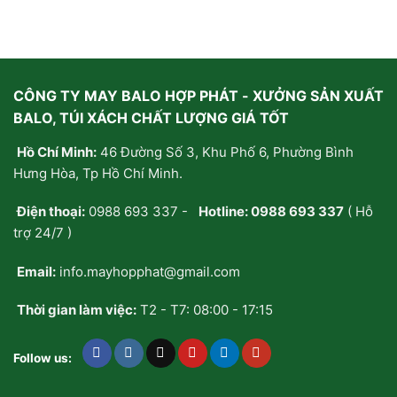
0
0
5
5
sao
sao
CÔNG TY MAY BALO HỢP PHÁT - XƯỞNG SẢN XUẤT
BALO, TÚI XÁCH CHẤT LƯỢNG GIÁ TỐT
Hồ Chí Minh:
46 Đường Số 3, Khu Phố 6, Phường Bình
Hưng Hòa, Tp Hồ Chí Minh.
Điện thoại:
0988 693 337
-
Hotline:
0988 693 337
( Hỗ
trợ 24/7 )
Email:
info.mayhopphat@gmail.com
Thời gian làm việc:
T2 - T7: 08:00 - 17:15
Follow us: