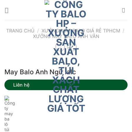
Bỏ
qua
nội
dung
TRANG CHỦ
/
XƯỞNG MAY BALO GIÁ RẺ TPHCM
/
XƯỞNG MAY BALO ANH VĂN
May Balo Anh Ngữ Ialc
Liên hệ