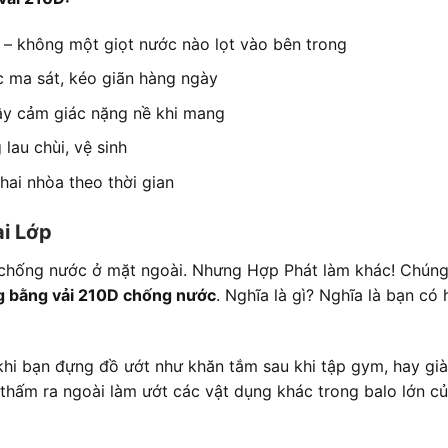
– không một giọt nước nào lọt vào bên trong
 ma sát, kéo giãn hàng ngày
ây cảm giác nặng nề khi mang
lau chùi, vệ sinh
ai nhòa theo thời gian
ai Lớp
ỉ chống nước ở mặt ngoài. Nhưng Hợp Phát làm khác! Chúng
ng bằng vải 210D chống nước
. Nghĩa là gì? Nghĩa là bạn có 
khi bạn đựng đồ ướt như khăn tắm sau khi tập gym, hay già
hấm ra ngoài làm ướt các vật dụng khác trong balo lớn củ