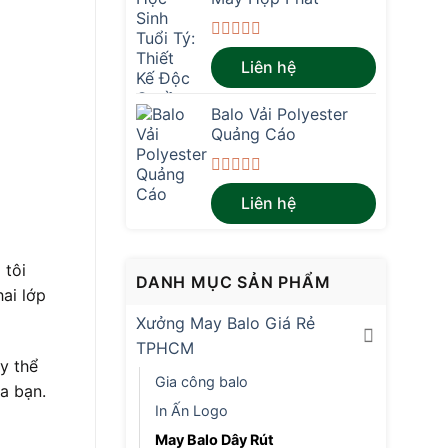
Được
Liên hệ
xếp
hạng
0
Balo Vải Polyester
5
sao
Quảng Cáo
Được
Liên hệ
xếp
hạng
0
5
 tôi
sao
DANH MỤC SẢN PHẨM
hai lớp
Xưởng May Balo Giá Rẻ
TPHCM
y thể
Gia công balo
a bạn.
In Ấn Logo
May Balo Dây Rút