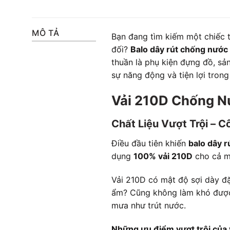
MÔ TẢ
Bạn đang tìm kiếm một chiếc t
đối?
Balo dây rút chống nước
thuần là phụ kiện đựng đồ, sả
sự năng động và tiện lợi trong
Vải 210D Chống N
Chất Liệu Vượt Trội – C
Điều đầu tiên khiến
balo dây 
dụng
100% vải 210D
cho cả mặ
Vải 210D có mật độ sợi dày đ
ẩm? Cũng không làm khó được. 
mưa như trút nước.
Những ưu điểm vượt trội của 