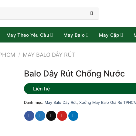
May Theo Yêu Cầu
May Balo
May Cặp
TPHCM
/
MAY BALO DÂY RÚT
Balo Dây Rút Chống Nước
Liên hệ
Danh mục:
May Balo Dây Rút
,
Xưởng May Balo Giá Rẻ TPHC