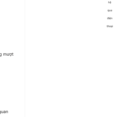
g mượt
quan