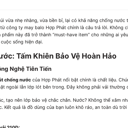
úi vừa nhẹ nhàng, vừa bền bỉ, lại có khả năng chống nước 
từ công ty may balo Hợp Phát chính là câu trả lời. Không c
n phẩm này đã trở thành “must-have item” cho những ai yêu
 cuộc sống hiện đại.
ước: Tấm Khiên Bảo Vệ Hoàn Hảo
ông Nghệ Tiên Tiến
rút chống nước
của Hợp Phát nổi bật chính là chất liệu. Chú
t ngoài lẫn lớp lót bên trong. Đây không phải vải thường 
ặc, tạo nên lớp bảo vệ chắc chắn. Nước? Không thể xâm nh
Kết quả là đồ dùng của bạn luôn khô ráo, an toàn dù trời
vải 210D: