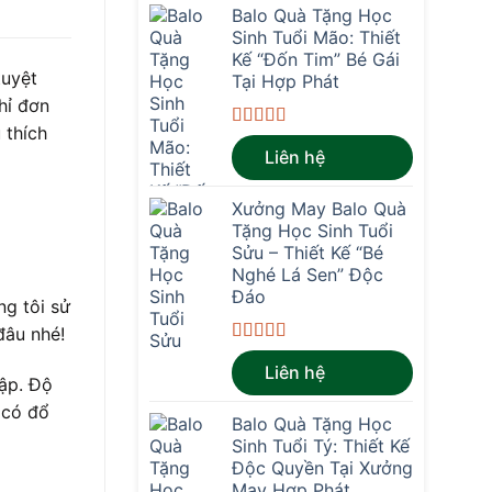
Balo Quà Tặng Học
Sinh Tuổi Mão: Thiết
Kế “Đốn Tim” Bé Gái
tuyệt
Tại Hợp Phát
hỉ đơn
 thích
Được xếp
Liên hệ
hạng
4.67
5
sao
Xưởng May Balo Quà
Tặng Học Sinh Tuổi
Sửu – Thiết Kế “Bé
Nghé Lá Sen” Độc
Đáo
ng tôi sử
đâu nhé!
Được xếp
Liên hệ
hạng
4.67
5
ập. Độ
sao
 có đổ
Balo Quà Tặng Học
Sinh Tuổi Tý: Thiết Kế
Độc Quyền Tại Xưởng
May Hợp Phát