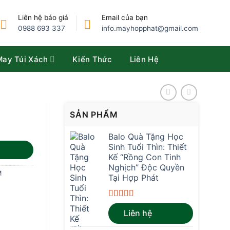
Liên hệ báo giá
Email của bạn
0988 693 337
info.mayhopphat@gmail.com
May Túi Xách
Kiến Thức
Liên Hệ
SẢN PHẨM
Balo Quà Tặng Học
Sinh Tuổi Thìn: Thiết
Kế “Rồng Con Tinh
Nghịch” Độc Quyền
M
Tại Hợp Phát
Được xếp
Liên hệ
hạng
4.67
5
sao