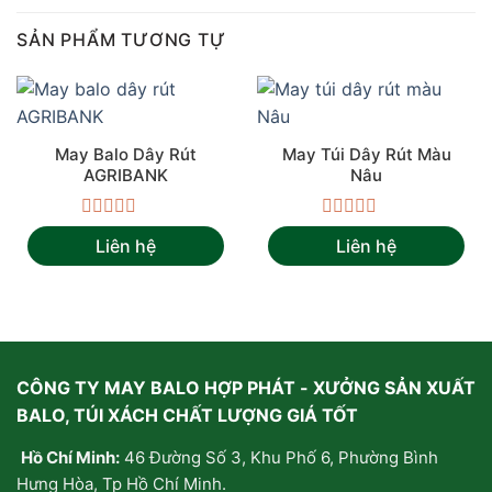
SẢN PHẨM TƯƠNG TỰ
May Balo Dây Rút
May Túi Dây Rút Màu
AGRIBANK
Nâu
Được
Được
Liên hệ
Liên hệ
xếp
xếp
hạng
hạng
0
0
5
5
sao
sao
CÔNG TY MAY BALO HỢP PHÁT - XƯỞNG SẢN XUẤT
BALO, TÚI XÁCH CHẤT LƯỢNG GIÁ TỐT
Hồ Chí Minh:
46 Đường Số 3, Khu Phố 6, Phường Bình
Hưng Hòa, Tp Hồ Chí Minh.