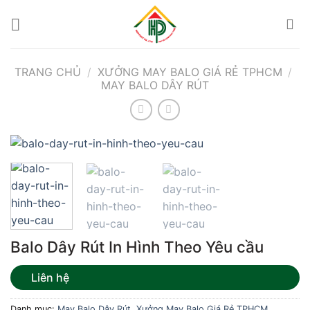
Bỏ
qua
nội
dung
TRANG CHỦ
/
XƯỞNG MAY BALO GIÁ RẺ TPHCM
/
MAY BALO DÂY RÚT
Balo Dây Rút In Hình Theo Yêu cầu
Liên hệ
Danh mục:
May Balo Dây Rút
,
Xưởng May Balo Giá Rẻ TPHCM