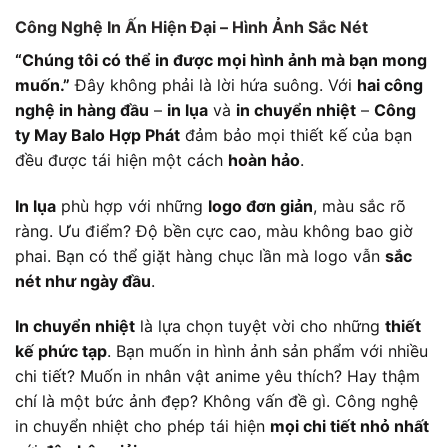
Công Nghệ In Ấn Hiện Đại – Hình Ảnh Sắc Nét
“Chúng tôi có thể in được mọi hình ảnh mà bạn mong
muốn.”
Đây không phải là lời hứa suông. Với
hai công
nghệ in hàng đầu
–
in lụa
và
in chuyển nhiệt
–
Công
ty May Balo Hợp Phát
đảm bảo mọi thiết kế của bạn
đều được tái hiện một cách
hoàn hảo
.
In lụa
phù hợp với những
logo đơn giản
, màu sắc rõ
ràng. Ưu điểm? Độ bền cực cao, màu không bao giờ
phai. Bạn có thể giặt hàng chục lần mà logo vẫn
sắc
nét như ngày đầu
.
In chuyển nhiệt
là lựa chọn tuyệt vời cho những
thiết
kế phức tạp
. Bạn muốn in hình ảnh sản phẩm với nhiều
chi tiết? Muốn in nhân vật anime yêu thích? Hay thậm
chí là một bức ảnh đẹp? Không vấn đề gì. Công nghệ
in chuyển nhiệt cho phép tái hiện
mọi chi tiết nhỏ nhất