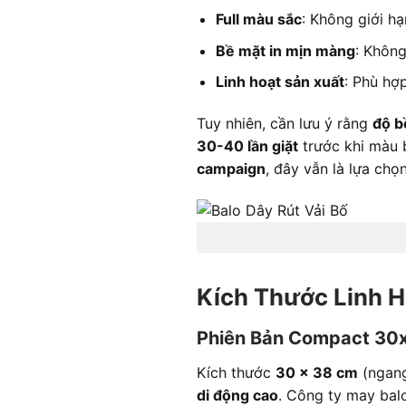
Full màu sắc
: Không giới h
Bề mặt in mịn màng
: Không
Linh hoạt sản xuất
: Phù hợ
Tuy nhiên, cần lưu ý rằng
độ b
30-40 lần giặt
trước khi màu 
campaign
, đây vẫn là lựa chọn
Kích Thước Linh 
Phiên Bản Compact 30x
Kích thước
30 x 38 cm
(ngang
di động cao
. Công ty may bal