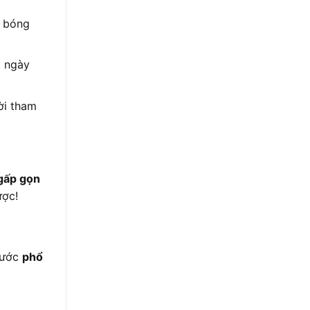
i bóng
t ngày
ời tham
gấp gọn
ược!
thước
phổ