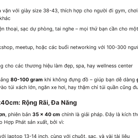
a vặn với giày size 38-43, thích hợp cho người đi gym, chơ
 khác
điện thoại, sạc dự phòng, tai nghe – mọi thứ bạn cần cho mộ
kshop, meetup, hoặc các buổi networking với 100-300 ngư
ng cho các thương hiệu làm đẹp, spa, hay wellness center
hoảng
80-100 gram
khi không đựng đồ – giúp bạn dễ dàng
ào túi xách lớn, ngăn xe hơi, hay thậm chí túi quần cũng đ
x40cm: Rộng Rãi, Đa Năng
hơn
, phiên bản
35 x 40 cm
chính là giải pháp. Đây là kích 
 Hợp Phát sản xuất, bởi vì:
ới laptop 13-14 inch, cùng với chuột, sạc, và vài tài liệu