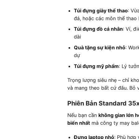
Túi đựng giày thể thao
: Vừ
đá, hoặc các môn thể thao
Túi đựng đồ cá nhân
: Ví, 
dài
Quà tặng sự kiện nhỏ
: Wor
dự
Túi đựng mỹ phẩm
: Lý tưở
Trọng lượng siêu nhẹ – chỉ k
và mang theo bất cứ đâu. Bỏ v
Phiên Bản Standard 35
Nếu bạn cần
không gian lớn 
biến nhất
mà công ty may balo
Đựng laptop nhỏ
: Phù hợp v