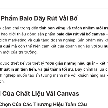
Phẩm Balo Dây Rút Vải Bố
ày càng chú trọng đến
tính bền vững
và
trách nhiệm môi t
 hào giới thiệu dòng sản phẩm
balo dây rút vải bố canvas
–
dịch marketing và quà tặng doanh nghiệp. Sản phẩm này k
ệu quả
mà còn thể hiện cam kết của doanh nghiệp với
xu h
n mới của thị trường.
được thiết kế với triết lý
“đơn giản nhưng hiệu quả”
– kết 
thuật in ấn tiên tiến
, và
giá thành tối ưu
. Đây chính là lựa 
nh nghiệp muốn tạo ấn tượng mạnh mẽ với khách hàng mà 
ch.
i Của Chất Liệu Vải Canvas
 Chọn Của Các Thương Hiệu Toàn Cầu