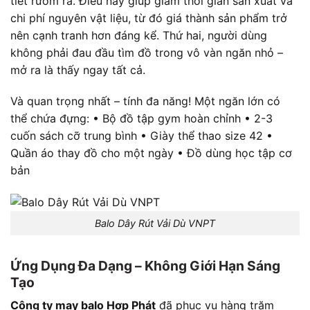
tiết rườm rà. Điều này giúp giảm thời gian sản xuất và
chi phí nguyên vật liệu, từ đó giá thành sản phẩm trở
nên cạnh tranh hơn đáng kể. Thứ hai, người dùng
không phải đau đầu tìm đồ trong vô vàn ngăn nhỏ –
mở ra là thấy ngay tất cả.
Và quan trọng nhất – tính đa năng! Một ngăn lớn có
thể chứa đựng: • Bộ đồ tập gym hoàn chỉnh • 2-3
cuốn sách cỡ trung bình • Giày thể thao size 42 •
Quần áo thay đồ cho một ngày • Đồ dùng học tập cơ
bản
Balo Dây Rút Vải Dù VNPT
Ứng Dụng Đa Dạng – Không Giới Hạn Sáng
Tạo
Công ty may balo Hợp Phát
đã phục vụ hàng trăm