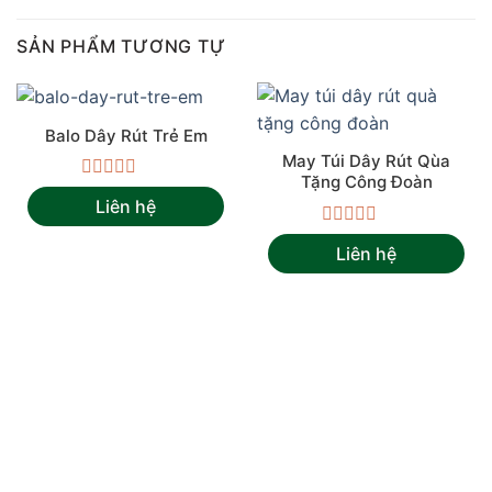
SẢN PHẨM TƯƠNG TỰ
Balo Dây Rút Trẻ Em
May Túi Dây Rút Qùa
Tặng Công Đoàn
Được
Liên hệ
xếp
hạng
Được
0
Liên hệ
xếp
5
hạng
sao
0
5
sao