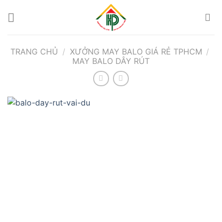
Bỏ
qua
nội
dung
TRANG CHỦ
/
XƯỞNG MAY BALO GIÁ RẺ TPHCM
/
MAY BALO DÂY RÚT