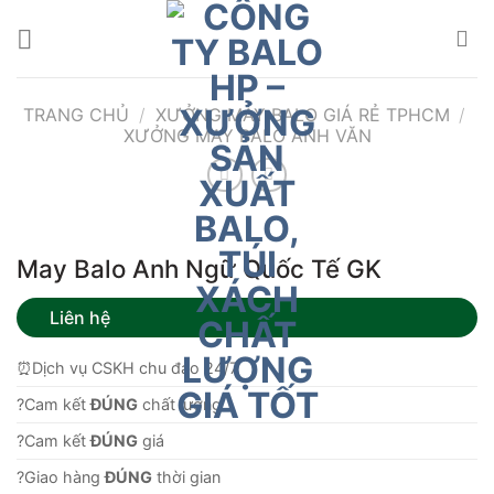
Bỏ
qua
nội
dung
TRANG CHỦ
/
XƯỞNG MAY BALO GIÁ RẺ TPHCM
/
XƯỞNG MAY BALO ANH VĂN
May Balo Anh Ngữ Quốc Tế GK
Liên hệ
⏰Dịch vụ CSKH chu đáo 24/7
?Cam kết
ĐÚNG
chất lượng.
?Cam kết
ĐÚNG
giá
?Giao hàng
ĐÚNG
thời gian