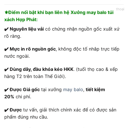
⚜️Điểm nổi bật khi bạn liên hệ Xưởng may balo túi
xách Hợp Phát:
✔️ Nguyên liệu vải
có chứng nhận nguồn gốc xuất xứ
rõ ràng.
✔️ Mực in rõ nguồn gốc
, không độc tố nhâp trực tiếp
nước ngoài.
✔️ Dùng dây, đầu khóa kéo HKK
. (tuổi thọ cao & xếp
hàng T2 trên toàn Thế Giới).
✔️ Được Giá gốc
tại xưởng
may balo
,
tiết kiệm
20%
chi phí.
✔️ Được
tư vấn, giải thích chính xác để có được sản
phẩm đúng nhu cầu.