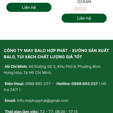
OCEAN
Được
Liên hệ
xếp
hạng
Được
0
Liên hệ
xếp
5
hạng
sao
0
5
sao
CÔNG TY MAY BALO HỢP PHÁT - XƯỞNG SẢN XUẤT
BALO, TÚI XÁCH CHẤT LƯỢNG GIÁ TỐT
Hồ Chí Minh:
46 Đường Số 3, Khu Phố 6, Phường Bình
Hưng Hòa, Tp Hồ Chí Minh.
Điện thoại:
0988 693 337
-
Hotline:
0988 693 337
( Hỗ
trợ 24/7 )
Email:
info.mayhopphat@gmail.com
Thời gian làm việc:
T2 - T7: 08:00 - 17:15