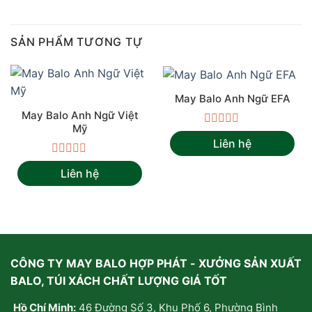
SẢN PHẨM TƯƠNG TỰ
May Balo Anh Ngữ EFA
May Balo Anh Ngữ Việt
Mỹ
Được
Liên hệ
xếp
hạng
Được
0
Liên hệ
xếp
5
hạng
sao
0
5
sao
CÔNG TY MAY BALO HỢP PHÁT - XƯỞNG SẢN XUẤT
BALO, TÚI XÁCH CHẤT LƯỢNG GIÁ TỐT
Hồ Chí Minh:
46 Đường Số 3, Khu Phố 6, Phường Bình