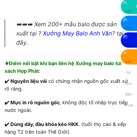
➡️➡️➡️ Xem 200+ mẫu balo được sản
xuất tại ?
Xưởng May Balo Anh Văn
? tại
đây.
⚜️Điểm nổi bật khi bạn liên hệ Xưởng may balo túi
xách Hợp Phát:
✔️ Nguyên liệu vải
có chứng nhận nguồn gốc xuất xứ
rõ ràng.
✔️ Mực in rõ nguồn gốc
, không độc tố nhâp trực tiếp
nước ngoài.
✔️ Dùng dây, đầu khóa kéo HKK
. (tuổi thọ cao & xếp
hàng T2 trên toàn Thế Giới).