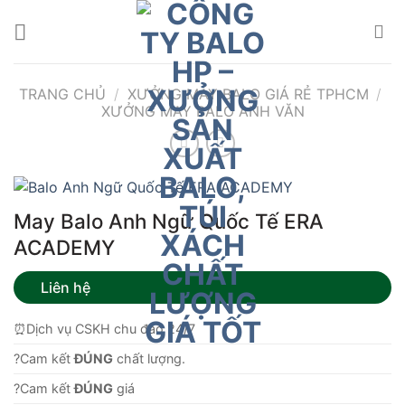
Bỏ
qua
nội
dung
TRANG CHỦ
/
XƯỞNG MAY BALO GIÁ RẺ TPHCM
/
XƯỞNG MAY BALO ANH VĂN
May Balo Anh Ngữ Quốc Tế ERA
ACADEMY
Liên hệ
⏰Dịch vụ CSKH chu đáo 24/7
?Cam kết
ĐÚNG
chất lượng.
?Cam kết
ĐÚNG
giá