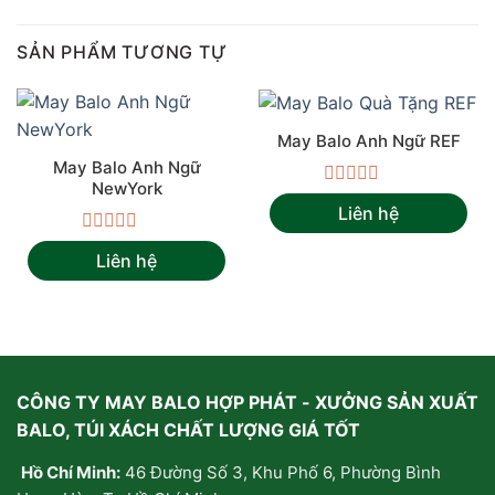
SẢN PHẨM TƯƠNG TỰ
May Balo Anh Ngữ REF
May Balo Anh Ngữ
NewYork
Được
Liên hệ
xếp
hạng
Được
0
Liên hệ
xếp
5
hạng
sao
0
5
sao
CÔNG TY MAY BALO HỢP PHÁT - XƯỞNG SẢN XUẤT
BALO, TÚI XÁCH CHẤT LƯỢNG GIÁ TỐT
Hồ Chí Minh:
46 Đường Số 3, Khu Phố 6, Phường Bình