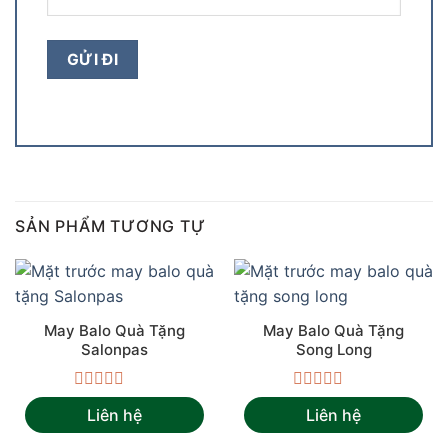
SẢN PHẨM TƯƠNG TỰ
May Balo Quà Tặng
May Balo Quà Tặng
Salonpas
Song Long
Được
Được
Liên hệ
Liên hệ
xếp
xếp
hạng
hạng