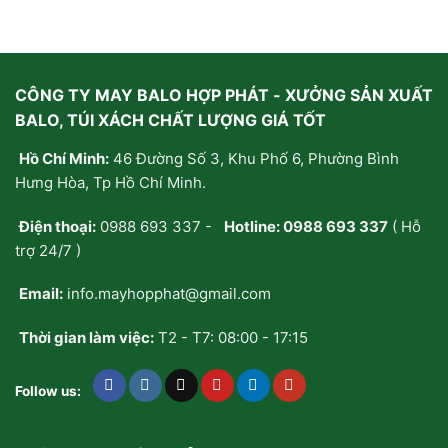
0
0
5
5
sao
sao
CÔNG TY MAY BALO HỢP PHÁT - XƯỞNG SẢN XUẤT
BALO, TÚI XÁCH CHẤT LƯỢNG GIÁ TỐT
Hồ Chí Minh:
46 Đường Số 3, Khu Phố 6, Phường Bình
Hưng Hòa, Tp Hồ Chí Minh.
Điện thoại:
0988 693 337
-
Hotline:
0988 693 337
( Hỗ
trợ 24/7 )
Email:
info.mayhopphat@gmail.com
Thời gian làm việc:
T2 - T7: 08:00 - 17:15
Follow us: