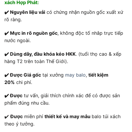
xách Hợp Phát:
✔️ Nguyên liệu vải
có chứng nhận nguồn gốc xuất xứ
rõ ràng.
✔️ Mực in rõ nguồn gốc
, không độc tố nhâp trực tiếp
nước ngoài.
✔️ Dùng dây, đầu khóa kéo HKK
. (tuổi thọ cao & xếp
hàng T2 trên toàn Thế Giới).
✔️ Được Giá gốc
tại xưởng
may balo
,
tiết kiệm
20%
chi phí.
✔️ Được
tư vấn, giải thích chính xác để có được sản
phẩm đúng nhu cầu.
✔️
Được
miễn phí
thiết kế và may mẫu
balo túi xách
theo ý tưởng.