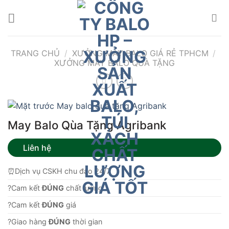
Bỏ
qua
nội
dung
TRANG CHỦ
/
XƯỞNG MAY BALO GIÁ RẺ TPHCM
/
XƯỞNG MAY BALO QUÀ TẶNG
May Balo Qùa Tặng Agribank
Liên hệ
⏰Dịch vụ CSKH chu đáo 24/7
?Cam kết
ĐÚNG
chất lượng.
?Cam kết
ĐÚNG
giá
?Giao hàng
ĐÚNG
thời gian