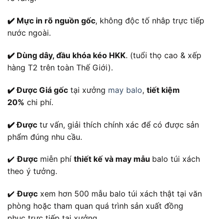
✔️ Mực in rõ nguồn gốc
, không độc tố nhâp trực tiếp
nước ngoài.
✔️ Dùng dây, đầu khóa kéo HKK
. (tuổi thọ cao & xếp
hàng T2 trên toàn Thế Giới).
✔️ Được Giá gốc
tại xưởng
may balo
,
tiết kiệm
20%
chi phí.
✔️ Được
tư vấn, giải thích chính xác để có được sản
phẩm đúng nhu cầu.
✔️
Được
miễn phí
thiết kế và may mẫu
balo túi xách
theo ý tưởng.
✔️
Được
xem hơn 500 mẫu balo túi xách thật tại văn
phòng hoặc tham quan quá trình sản xuất đồng
phục trực tiếp tại xưởng.