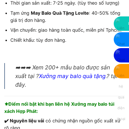
Thời gian sản xuất: 7-25 ngày. (tùy theo số lượng)
Tạm ứng
May Balo Quà Tặng Lovite
: 40-50% tổng
giá trị đơn hàng.
Vận chuyển: giao hàng toàn quốc, miễn phí Tphcm.
Chiết khấu: tùy đơn hàng.
➡️➡️➡️ Xem 200+ mẫu balo được sản
xuất tại ?
Xưởng may balo quà tặng
.
? tại
đây.
⚜️Điểm nổi bật khi bạn liên hệ Xưởng may balo túi
xách Hợp Phát:
✔️ Nguyên liệu vải
có chứng nhận nguồn gốc xuất xứ
rõ ràng.