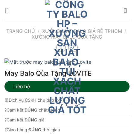
Bỏ
qua
nội
dung
TRANG CHỦ
/
XƯỞNG MAY BALO GIÁ RẺ TPHCM
/
XƯỞNG MAY BALO QUÀ TẶNG
May Balo Qùa Tặng LOVITE
Liên hệ
⏰Dịch vụ CSKH chu đáo 24/7
?Cam kết
ĐÚNG
chất lượng.
?Cam kết
ĐÚNG
giá
?Giao hàng
ĐÚNG
thời gian