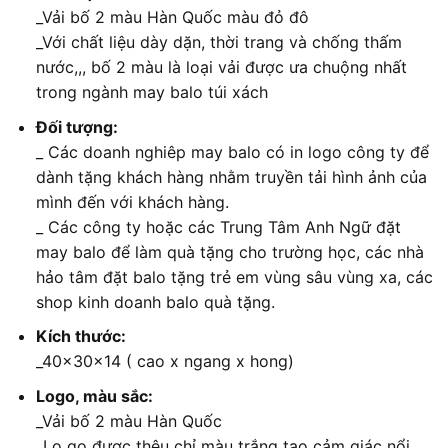
_Vải bố 2 màu Hàn Quốc màu đỏ đô
_Với chất liệu dày dặn, thời trang và chống thấm
nước,,, bố 2 màu là loại vải được ưa chuộng nhất
trong ngành may balo túi xách
Đối tượng:
_ Các doanh nghiêp may balo có in logo công ty để
dành tặng khách hàng nhằm truyền tải hình ảnh của
mình đến với khách hàng.
_ Các công ty hoặc các Trung Tâm Anh Ngữ đặt
may balo để làm quà tặng cho trường học, các nhà
hảo tâm đặt balo tặng trẻ em vùng sâu vùng xa, các
shop kinh doanh balo quà tặng.
Kích thước:
_40x30x14 ( cao x ngang x hong)
Logo, màu sắc:
_Vải bố 2 màu Hàn Quốc
_Lo go được thêu chỉ màu trắng tạo cảm giác nổi