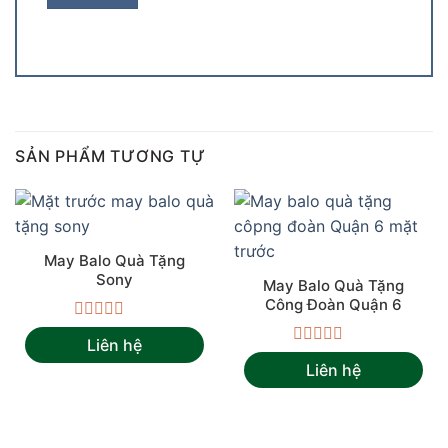
SẢN PHẨM TƯƠNG TỰ
May Balo Quà Tặng
Sony
May Balo Quà Tặng
Công Đoàn Quận 6
Được
Liên hệ
xếp
Được
hạng
Liên hệ
xếp
0
hạng
5
0
sao
5
sao