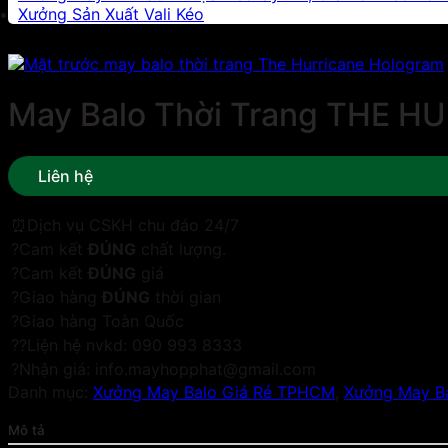
Xưởng Sản Xuất Vali Kéo
May Balo Thời Trang THE H
Liên hệ
⏰Dịch vụ CSKH chu đáo 24/7
?Cam kết
ĐÚNG
chất lượng.
?Cam kết
ĐÚNG
giá
?Giao hàng
ĐÚNG
thời gian
?Giao hàng Toàn Quốc
??Liện hệ nvkd: 090 993 8333
?Nhận giá: info.mayhopphat@gmail.com
Danh mục:
Xưởng May Balo Giá Rẻ TPHCM
,
Xưởng May Ba
Mô tả