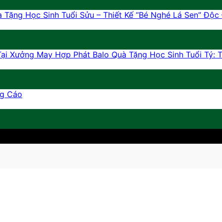
 Tặng Học Sinh Tuổi Sửu – Thiết Kế “Bé Nghé Lá Sen” Độc
Balo Quà Tặng Học Sinh Tuổi Tý:
ng Cáo