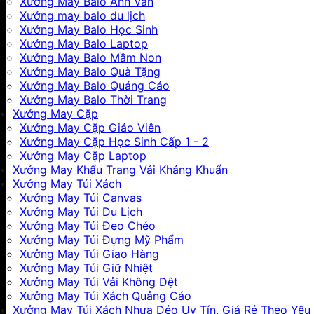
Xưởng May Balo Anh Văn
Xưởng may balo du lịch
Xưởng May Balo Học Sinh
Xưởng May Balo Laptop
Xưởng May Balo Mầm Non
Xưởng May Balo Quà Tặng
Xưởng May Balo Quảng Cáo
Xưởng May Balo Thời Trang
Xưởng May Cặp
Xưởng May Cặp Giáo Viên
Xưởng May Cặp Học Sinh Cấp 1 - 2
Xưởng May Cặp Laptop
Xưởng May Khẩu Trang Vải Kháng Khuẩn
Xưởng May Túi Xách
Xưởng May Túi Canvas
Xưởng May Túi Du Lịch
Xưởng May Túi Đeo Chéo
Xưởng May Túi Đựng Mỹ Phẩm
Xưởng May Túi Giao Hàng
Xưởng May Túi Giữ Nhiệt
Xưởng May Túi Vải Không Dệt
Xưởng May Túi Xách Quảng Cáo
Xưởng May Túi Xách Nhựa Dẻo Uy Tín, Giá Rẻ Theo Yêu