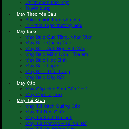
Chính sách bảo mật
Tuyển dụng
May Theo Yêu Cầu
Balo in hình theo yêu cầu
In – thêu logo thương hiệu
May Balo
May Balo Quà Tặng, Nhân Viên
May Balo Quảng Cáo
May Balo Anh Ngữ Anh Văn
May Balo Mầm Non – Trẻ em
May Balo Học Sinh
May Balo Laptop
May Balo Thời Trang
May Balo Dây Rút
May Cặp
May Cặp Học Sinh Cấp 1 – 2
May Cặp Laptop
May Túi Xách
May Túi Xách Quảng Cáo
May Túi Đeo Chéo
May Túi Xách Du Lịch
May Túi Canvas – Túi Vải Bố