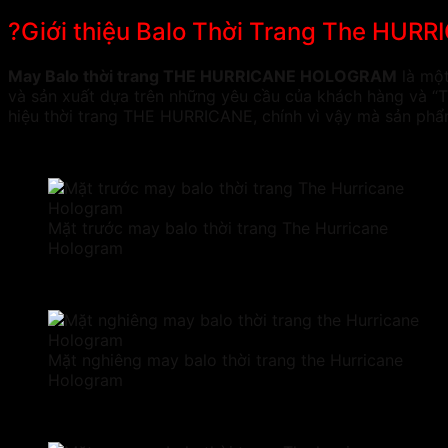
?Giới thiệu Balo Thời Trang The H
May Balo thời trang THE HURRICANE HOLOGRAM
là một
và sản xuất dựa trên những yêu cầu của khách hàng và “Tr
hiệu thời trang THE HURRICANE, chính vì vậy mà sản phẩm
Mặt trước may balo thời trang The Hurricane
Hologram
Mặt nghiêng may balo thời trang the Hurricane
Hologram