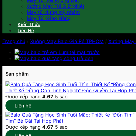
May Túi Vải Không Dệt
Xưởng May Túi Giữ Nhiệt
May túi đựng mỹ phẩm
May Túi Giao Hàng
Kiến Thức
Liên Hệ
Trang chủ
/
Xưởng May Balo Giá Rẻ TPHCM
/
Xưởng May 
Sản phẩm
Thiết Kế “Rồng Con Tinh Nghịch” Độc Quyền Tại Hợp Ph
Được xếp hạng
4.67
5 sao
Liên hệ
Tim” Bé Gái Tại Hợp Phát
Được xếp hạng
4.67
5 sao