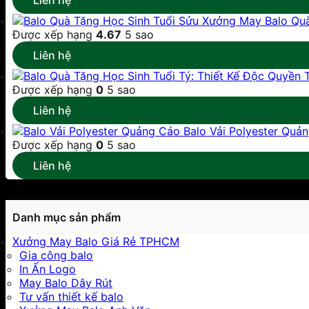
Liên hệ
Xưởng May Balo Quà
Được xếp hạng
4.67
5 sao
Liên hệ
Được xếp hạng
0
5 sao
Liên hệ
Balo Vải Polyester Quả
Được xếp hạng
0
5 sao
Liên hệ
Danh mục sản phẩm
Xưởng May Balo Giá Rẻ TPHCM
Gia công balo
In Ấn Logo
May Balo Dây Rút
Tư vấn thiết kế balo