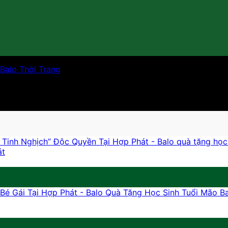
Balo Thời Trang
át
B