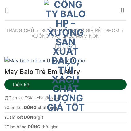
Bỏ
qua
nội
dung
TRANG CHỦ
/
XƯỞNG MAY BALO GIÁ RẺ TPHCM
/
XƯỞNG MAY BALO MẦM NON
May Balo Trẻ Em Unidry
Liên hệ
⏰Dịch vụ CSKH chu đáo 24/7
?Cam kết
ĐÚNG
chất lượng.
?Cam kết
ĐÚNG
giá
?Giao hàng
ĐÚNG
thời gian