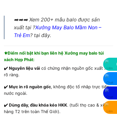
➡️➡️➡️ Xem 200+ mẫu balo được sản
xuất tại ?
Xưởng
May Balo Mầm Non
–
Trẻ Em
? tại đây.
⚜️Điểm nổi bật khi bạn liên hệ Xưởng may balo túi
xách Hợp Phát:
✔️ Nguyên liệu vải
có chứng nhận nguồn gốc xuất xứ
rõ ràng.
✔️ Mực in rõ nguồn gốc
, không độc tố nhâp trực tiếp
nước ngoài.
✔️ Dùng dây, đầu khóa kéo HKK
. (tuổi thọ cao & xếp
hàng T2 trên toàn Thế Giới).