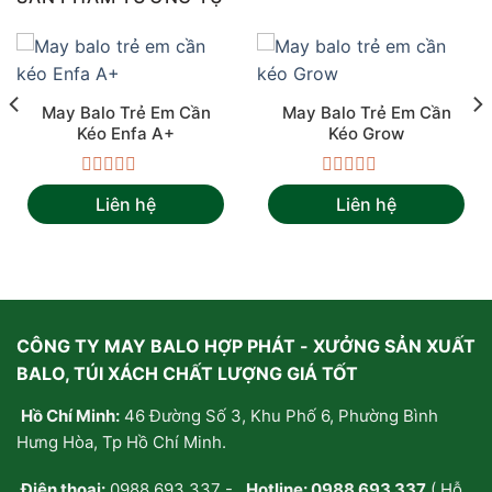
May Balo Trẻ Em Cần
May Balo Trẻ Em Cần
Kéo Enfa A+
Kéo Grow
Được
Được
Liên hệ
Liên hệ
xếp
xếp
hạng
hạng
0
0
5
5
sao
sao
CÔNG TY MAY BALO HỢP PHÁT - XƯỞNG SẢN XUẤT
BALO, TÚI XÁCH CHẤT LƯỢNG GIÁ TỐT
Hồ Chí Minh:
46 Đường Số 3, Khu Phố 6, Phường Bình
Hưng Hòa, Tp Hồ Chí Minh.
Điện thoại:
0988 693 337
-
Hotline:
0988 693 337
( Hỗ