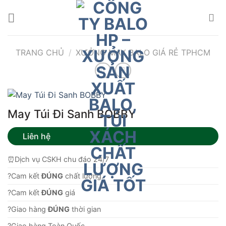
Bỏ
qua
nội
dung
TRANG CHỦ
/
XƯỞNG MAY BALO GIÁ RẺ TPHCM
May Túi Đi Sanh BOBBY
Liên hệ
⏰Dịch vụ CSKH chu đáo 24/7
?Cam kết
ĐÚNG
chất lượng.
?Cam kết
ĐÚNG
giá
?Giao hàng
ĐÚNG
thời gian
?Giao hàng Toàn Quốc