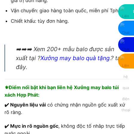
giá trị đơn hàng.
Vận chuyển: giao hàng toàn quốc, miễn phí Tphcm.
Chiết khấu: tùy đơn hàng.
➡️➡️➡️ Xem 200+ mẫu balo được sản
xuất tại ?
Xưởng may balo quà tặng
.
? tại
đây.
⚜️Điểm nổi bật khi bạn liên hệ Xưởng may balo túi
xách Hợp Phát:
✔️ Nguyên liệu vải
có chứng nhận nguồn gốc xuất xứ
rõ ràng.
✔️ Mực in rõ nguồn gốc
, không độc tố nhâp trực tiếp
nước ngoài.