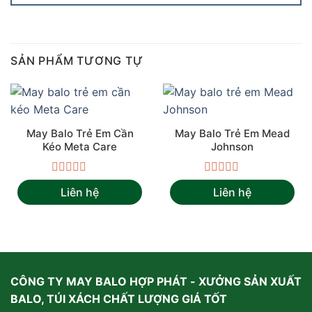
SẢN PHẨM TƯƠNG TỰ
May Balo Trẻ Em Cần
May Balo Trẻ Em Mead
Kéo Meta Care
Johnson
Được
Được
Liên hệ
Liên hệ
xếp
xếp
hạng
hạng
0
0
5
5
sao
sao
CÔNG TY MAY BALO HỢP PHÁT - XƯỞNG SẢN XUẤT
BALO, TÚI XÁCH CHẤT LƯỢNG GIÁ TỐT