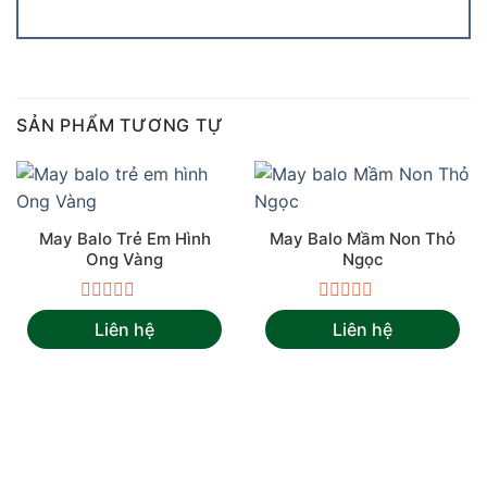
SẢN PHẨM TƯƠNG TỰ
May Balo Trẻ Em Hình
May Balo Mầm Non Thỏ
Ong Vàng
Ngọc
Được
Được
Liên hệ
Liên hệ
xếp
xếp
hạng
hạng
0
0
5
5
sao
sao