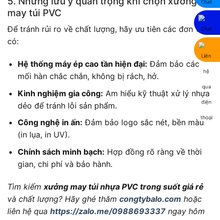
5. Những lưu ý quan trọng khi chọn xưởng
may túi PVC
Để tránh rủi ro về chất lượng, hãy ưu tiên các đơn vị
có:
Hệ thống máy ép cao tần hiện đại:
Đảm bảo các
mối hàn chắc chắn, không bị rách, hở.
Kinh nghiệm gia công:
Am hiểu kỹ thuật xử lý nhựa
dẻo để tránh lỗi sản phẩm.
Công nghệ in ấn:
Đảm bảo logo sắc nét, bền màu
(in lụa, in UV).
Chính sách minh bạch:
Hợp đồng rõ ràng về thời
gian, chi phí và bảo hành.
Tìm kiếm
xưởng may túi nhựa PVC trong suốt giá rẻ
và chất lượng? Hãy ghé thăm
congtybalo.com
hoặc
liên hệ qua
https://zalo.me/0988693337
ngay hôm