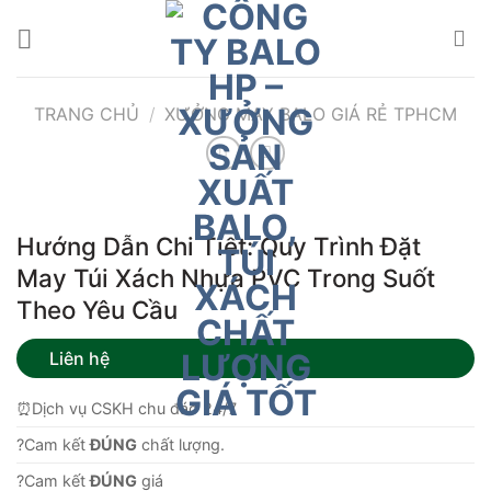
Bỏ
qua
nội
dung
TRANG CHỦ
/
XƯỞNG MAY BALO GIÁ RẺ TPHCM
Hướng Dẫn Chi Tiết: Quy Trình Đặt
May Túi Xách Nhựa PVC Trong Suốt
Theo Yêu Cầu
Liên hệ
⏰Dịch vụ CSKH chu đáo 24/7
?Cam kết
ĐÚNG
chất lượng.
?Cam kết
ĐÚNG
giá