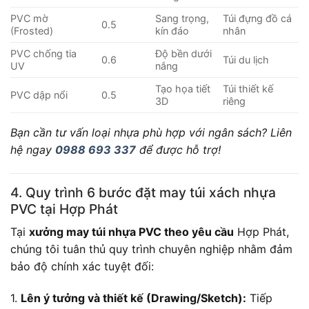
PVC mờ
Sang trọng,
Túi đựng đồ cá
0.5
(Frosted)
kín đáo
nhân
PVC chống tia
Độ bền dưới
0.6
Túi du lịch
UV
nắng
Tạo họa tiết
Túi thiết kế
PVC dập nổi
0.5
3D
riêng
Bạn cần tư vấn loại nhựa phù hợp với ngân sách? Liên
hệ ngay
0988 693 337
để được hỗ trợ!
4. Quy trình 6 bước đặt may túi xách nhựa
PVC tại Hợp Phát
Tại
xưởng may túi nhựa PVC theo yêu cầu
Hợp Phát,
chúng tôi tuân thủ quy trình chuyên nghiệp nhằm đảm
bảo độ chính xác tuyệt đối:
1.
Lên ý tưởng và thiết kế (Drawing/Sketch):
Tiếp