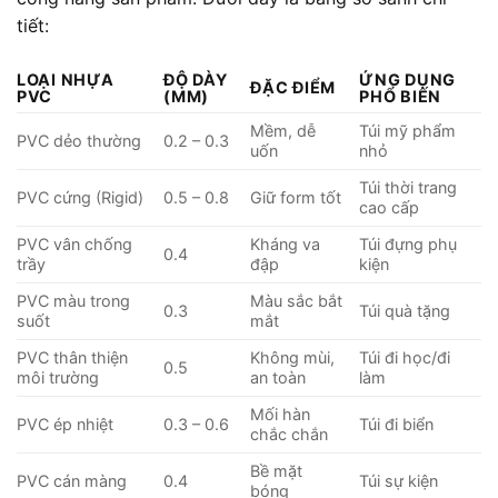
tiết:
LOẠI NHỰA
ĐỘ DÀY
ỨNG DỤNG
ĐẶC ĐIỂM
PVC
(MM)
PHỔ BIẾN
Mềm, dễ
Túi mỹ phẩm
PVC dẻo thường
0.2 – 0.3
uốn
nhỏ
Túi thời trang
PVC cứng (Rigid)
0.5 – 0.8
Giữ form tốt
cao cấp
PVC vân chống
Kháng va
Túi đựng phụ
0.4
trầy
đập
kiện
PVC màu trong
Màu sắc bắt
0.3
Túi quà tặng
suốt
mắt
PVC thân thiện
Không mùi,
Túi đi học/đi
0.5
môi trường
an toàn
làm
Mối hàn
PVC ép nhiệt
0.3 – 0.6
Túi đi biển
chắc chắn
Bề mặt
PVC cán màng
0.4
Túi sự kiện
bóng